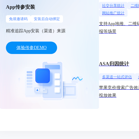
社交分享统计
二维
App传参安装
网站推广统计
免填邀请码
安装后自动绑定
支持App地推、二
精准追踪App安装（渠道）来源
报等场景
体验传参DEMO
ASA归因统计
多渠道一站式评估
苹果竞价搜索广告效
投放效果