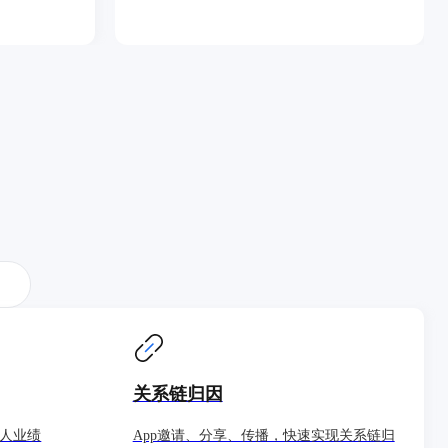
关系链归因
人业绩
App邀请、分享、传播，快速实现关系链归