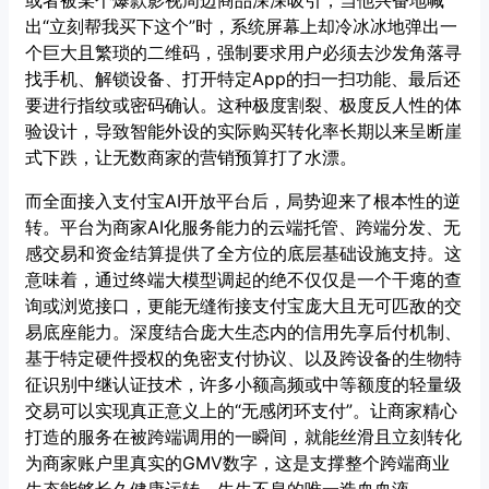
或者被某个爆款影视周边商品深深吸引，当他兴奋地喊
出“立刻帮我买下这个”时，系统屏幕上却冷冰冰地弹出一
个巨大且繁琐的二维码，强制要求用户必须去沙发角落寻
找手机、解锁设备、打开特定App的扫一扫功能、最后还
要进行指纹或密码确认。这种极度割裂、极度反人性的体
验设计，导致智能外设的实际购买转化率长期以来呈断崖
式下跌，让无数商家的营销预算打了水漂。
而全面接入支付宝AI开放平台后，局势迎来了根本性的逆
转。平台为商家AI化服务能力的云端托管、跨端分发、无
感交易和资金结算提供了全方位的底层基础设施支持。这
意味着，通过终端大模型调起的绝不仅仅是一个干瘪的查
询或浏览接口，更能无缝衔接支付宝庞大且无可匹敌的交
易底座能力。深度结合庞大生态内的信用先享后付机制、
基于特定硬件授权的免密支付协议、以及跨设备的生物特
征识别中继认证技术，许多小额高频或中等额度的轻量级
交易可以实现真正意义上的“无感闭环支付”。让商家精心
打造的服务在被跨端调用的一瞬间，就能丝滑且立刻转化
为商家账户里真实的GMV数字，这是支撑整个跨端商业