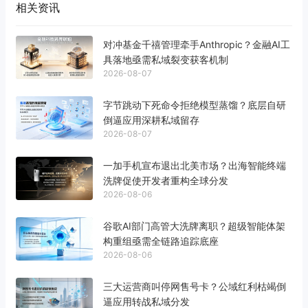
相关资讯
对冲基金千禧管理牵手Anthropic？金融AI工
具落地亟需私域裂变获客机制
2026-08-07
字节跳动下死命令拒绝模型蒸馏？底层自研
倒逼应用深耕私域留存
2026-08-07
一加手机宣布退出北美市场？出海智能终端
洗牌促使开发者重构全球分发
2026-08-06
谷歌AI部门高管大洗牌离职？超级智能体架
构重组亟需全链路追踪底座
2026-08-06
三大运营商叫停网售号卡？公域红利枯竭倒
逼应用转战私域分发