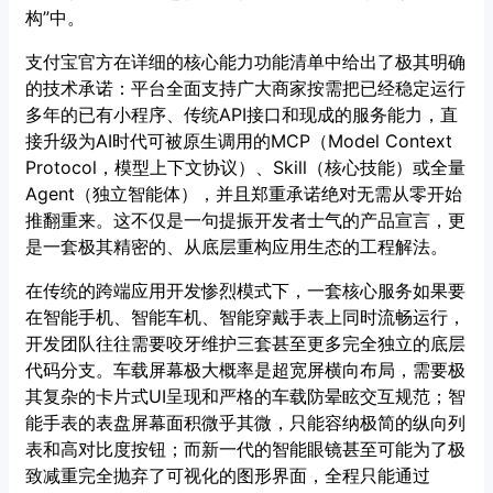
构”中。
支付宝官方在详细的核心能力功能清单中给出了极其明确
的技术承诺：平台全面支持广大商家按需把已经稳定运行
多年的已有小程序、传统API接口和现成的服务能力，直
接升级为AI时代可被原生调用的MCP（Model Context
Protocol，模型上下文协议）、Skill（核心技能）或全量
Agent（独立智能体），并且郑重承诺绝对无需从零开始
推翻重来。这不仅是一句提振开发者士气的产品宣言，更
是一套极其精密的、从底层重构应用生态的工程解法。
在传统的跨端应用开发惨烈模式下，一套核心服务如果要
在智能手机、智能车机、智能穿戴手表上同时流畅运行，
开发团队往往需要咬牙维护三套甚至更多完全独立的底层
代码分支。车载屏幕极大概率是超宽屏横向布局，需要极
其复杂的卡片式UI呈现和严格的车载防晕眩交互规范；智
能手表的表盘屏幕面积微乎其微，只能容纳极简的纵向列
表和高对比度按钮；而新一代的智能眼镜甚至可能为了极
致减重完全抛弃了可视化的图形界面，全程只能通过