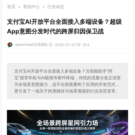
首页
>
资讯中心
>
行业动态
支付宝AI开放平台全面接入多端设备？超级
App意图分发时代的跨屏归因保卫战
openinstall运营团队
2026-07-07
613
支付宝AI开放平台全面接入多端设备？当智能助手“阿
宝”接管车机与AI眼镜等硬件终端，传统的流量分发正演变
为全场景意图接力，这不仅彻底重构了应用的开发范式，
更引发了一场关于跨屏跳转与场景溯源的行业深层变革。