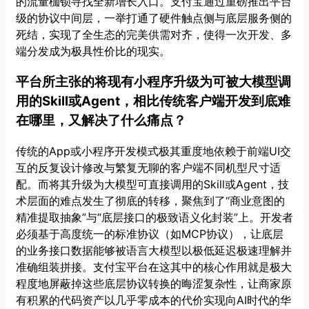
的流量枷锁寻找全新增长入口。支付宝通过重磅推出平台
级的协议中间层，一举打通了硬件触点侧与底层服务侧的
死结，实现了全生态的完美供需对齐，使得一次开发、多
端分发成为极具性价比的现实。
平台所主张的将现有小程序升级为可被大模型调
用的Skill或Agent，相比传统客户端开发到底难
在哪里，又解决了什么痛点？
传统的App或小程序开发模式极其重度地依赖于前端UI交
互的反复设计修改与繁复无聊的客户端不同机型尺寸适
配。而将其升级为大模型可直接调用的Skill或Agent，技
术层面的难点发生了彻底的转移，聚焦到了“商业意图的
精准提取抽象”与“底层接口的极致语义化封装”上。开发者
必须基于高度统一的标准协议（如MCP协议），让底层
的业务接口数据能够被语言大模型以极低延迟极速理解并
准确组装拼接。支付宝平台在这其中的核心作用就是极大
程度地屏蔽掉这些底层协议转换的晦涩复杂性，让商家原
有积累的代码资产以几乎零成本的代价实现向AI时代的华