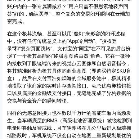
账户内的一张专属满减券？”用户只需不假思索地轻声回
答“好的，确认买单”，整个复杂的交易闭环瞬间在云端加
密完成。
在这个极其流畅、甚至可以用“魔幻”来形容的闭环过程
中，没有任何传统意义上的“App冷启动”、“授权登
录”和“复杂页面跳转”。支付宝的“阿宝”在不可见的后台扮
演了一个极其高能的“终极意图路由器”角色。它在一微秒
内接收到了眼镜端传来的视觉点云图像和自然语音指令，
将其精准解析为极其具体的商业意图（即购买特定SKU盲
盒），然后在支付宝浩如烟海的全域服务池中，极其精准
地提取了该商家的实时库存查阅接口、动态优惠券核销接
口以及底层的金融级支付接口，无缝地完成了异构数据的
交换与资金资产的瞬间转移。
同样的无感意图接力也在数以千万计的智能车厢内高频发
生。当车辆底层的BMS（高级电池管理系统）敏锐检测到
电量即将触及警戒线，且车辆即将在几公里后进入极端拥
堵路段时，车机系统不仅会自动在地图上重新规划最优的