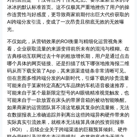
冰冰的默认标准首页。这不仅极其严重地挫伤了用户的操
作连贯性与好感度，更导致商家前期付出巨大代价获取的
AI跨端分发引流，变成了一次昂贵且彻底无效的无效曝
光。
不仅如此，从营销效果的ROI衡量与精细化运营视角来
看，企业获取流量的来源变得前所未有的混沌与模糊。在
古典移动互联网过去十年的粗放增长期，用户是通过点击
哪个具体的网页链接、还是扫描了线下哪张地推海报二维
码从而下载安装了App，其来源渠道链条非常清晰可见。
但在意图多维跨端分发的AI新时代，引爆下载的珍贵流量
可能来自于某家特定高配汽车品牌的车机语音极速推荐，
可能来自于某个最新限定型号的AI眼镜精准视觉触发，也
可能来自于一款放置在床头的带屏音箱的被动智能唤醒。
如果商家的运营团队算不清这笔极其复杂的流量账，无法
在数据报表上准确追踪并剥离出这些跨端异构硬件带来的
实际真实引流效果，就根本无法核算具体的投资回报率
（ROI），后续企业关于跨端渠道的巨额预算倾斜、硬件
联合营销以及深度生态运营规划，也将彻底成为无源之