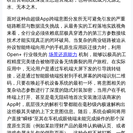
水、无本之木。
面对这种由超级App跨端意图分发所无可避免引发的严重
链路断层与数据流失挑战，从最务实的工程落地实践视角
来看，全行业必须依赖底层极具穿透力的第三方参数接续
技术才能实现真正的闭环破局。当复杂的商业链路被迫从
外设智能终端向用户的手机原生应用跃迁接力时，利用
Open+ 行业领先的
场景还原能力
机制，能够以极高的工
程精度完美缝合被物理设备无情撕裂的用户旅程。在实际
应用中，无论用户是通过车机端大屏下发的引导跳转链
接，还是通过智能眼镜端投射到手机屏幕的跨端识别二维
码，只要在唤起手机设备系统的最初一环，将意图相关的
复杂动态参数进行了深度的隐式封装加密，当用户在手机
终端上打开、甚至是毫无阻碍地首次安装激活该商家的
App时，底层强大的解析引擎都能在毫秒级内极速解构出
这些极其关键的上下文意图信息。随后，系统会瞬间将用
户直接“瞬移”至其在车机或眼镜端未能完成操作的那个深
度原生页面（例如某款理财产品的最终认购确认页、或者
游戏专属大礼包的领取页面）。这种全程不被打断、一气