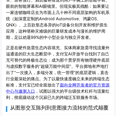
车、票务预订、酒店服务推送到用户手腕上的智能手表、
眼前的智能屏幕和AI眼镜里。但现实极其残酷：如果要让
一家连锁咖啡店去为市面上几十种不同底层架构的车机系
统（如深度定制的Android Automotive、鸿蒙OS、
QNX）、上百款形态各异的IoT设备分别开发和维护原生
应用，这种堪称灾难级的巨量研发成本与漫长的维护周
期，足以劝退99%的中小型企业与独立开发者。
正是在硬件急需生态内容填充、实体商家急需寻找流量外
溢通道的巨大生态断层中，支付宝AI开放平台找到了自己
无可替代的终极生态位：成为那个贯穿所有物理硬件底层
与虚拟数字服务的“超级万能中间层”。平台掷地有声地打
出了“一次接入，多端分发，统一管理”的底层逻辑，直击
行业最深处的痛点。为了以最快速度确立未来的跨端生态
标准，支付宝已经全面放出了
面向全网开发者的官方资源
中心与邀测入口
，试图以强大的平台级技术杠杆与流量红
利，彻底撬动这个沉寂已久的跨端泛互联服务市场。
从图形交互陈列到意图接力流转的范式颠覆