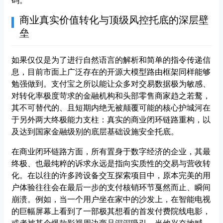
码。
商业真实价值转化与顶级风控托底的深层壁
垒
如果仅仅是为了进行自然语言的解析和简单的指令传递信
息，目前市面上广泛存在的开源大模型路由框架同样能够
勉强做到。支付宝之所以能让众多对交易数据极为敏感、
对转化率极度苛求的金融机构和头部零售商家趋之若鹜，
其不可替代的、且短期内绝无被颠覆可能的核心护城河在
于另外两大终极能力支柱：真实的商业闭环链路重构，以
及达到国家金融级别的底层基础设施安全托底。
在商业闭环链路方面，所有置身于数字经济的企业，其最
终极、也最纯粹的诉求永远是指向实质性的交易与营收转
化。在以往的许多跨设备交互探索项目中，原本完美的用
户体验往往会在最后一步的支付核销环节戛然而止、瞬间
崩溃。例如，当一个用户坐在家中的沙发上，在智能电视
的巨幅屏幕上看到了一部极其想看的首发付费院线电影，