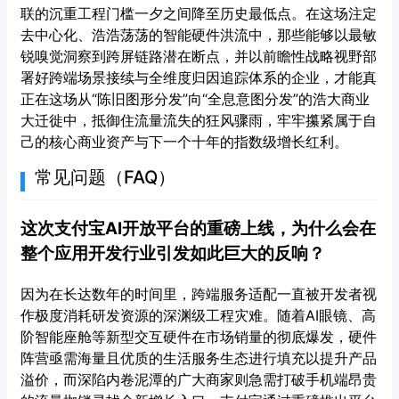
联的沉重工程门槛一夕之间降至历史最低点。在这场注定
去中心化、浩浩荡荡的智能硬件洪流中，那些能够以最敏
锐嗅觉洞察到跨屏链路潜在断点，并以前瞻性战略视野部
署好跨端场景接续与全维度归因追踪体系的企业，才能真
正在这场从“陈旧图形分发”向“全息意图分发”的浩大商业
大迁徙中，抵御住流量流失的狂风骤雨，牢牢攥紧属于自
己的核心商业资产与下一个十年的指数级增长红利。
常见问题（FAQ）
这次支付宝AI开放平台的重磅上线，为什么会在
整个应用开发行业引发如此巨大的反响？
因为在长达数年的时间里，跨端服务适配一直被开发者视
作极度消耗研发资源的深渊级工程灾难。随着AI眼镜、高
阶智能座舱等新型交互硬件在市场销量的彻底爆发，硬件
阵营亟需海量且优质的生活服务生态进行填充以提升产品
溢价，而深陷内卷泥潭的广大商家则急需打破手机端昂贵