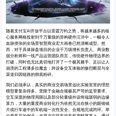
随着支付宝AI开放平台以雷霆万钧之势，将越来越多的核
心服务网格投射到千万量级的异构硬件汪洋中，一幅令人
血脉偾张的全场景智慧商业宏大画卷已然清晰成型。然
而，对于具体操盘项目的企业千万级增长负责人、商业数
据分析师和一线产品运营团队而言，传统硬件物理边界的
打破，同时也无比真切地打开了一个极其棘手、足以让人
崩溃的工程潘多拉魔盒：跨设备交互体验的惨烈断层与全
渠道归因链路的彻底粉碎。
我们必须承认，真实的商业交易场景远比实验室里的理想
模型要复杂得多。受限于金融合规极其严苛的监管要求、
交互深度的物理局限以及部分轻量级外设终端孱弱的边缘
算力，大量的重度商业转化行为依然无法在狭小的眼镜镜
片或行车途中的车机端一次性安全、合规地完成闭环。举
个最常见的例子：当用户在驻车的车机宽幅屏幕上，通过