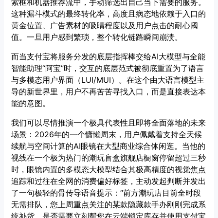
索框和机器推荐流中，手动筛选出自己当下需要的服务。
这种漏斗模式的最终转化率，高度且病态地依赖于入口的
黄金位置、广告素材的吸睛程度以及用户点击的耐心阈
值。一旦用户感到繁琐，整个转化链路瞬间崩溃。
而当支付宝将服务分发的底层指挥棒交给AI大模型与全能
智能助理“阿宝”时，交互的底层范式被彻底重置为了语言
与多模态用户界面（LUI/MUI）。在这个由大语言模型主
导的新世界里，用户不再苦苦寻找入口，而是直接表达本
能的意图。
我们可以尽情推演一个极具代表性且即将全面落地的未来
场景：2026年的一个慵懒周末，用户佩戴着支持全天候
续航与空间计算的AI眼镜在大型商业综合体闲逛。当他的
视线在一个极为热门的潮玩盲盒旗舰店橱窗停留超过三秒
时，眼镜内置的多模态大模型结合其极高精度的视觉焦点
追踪和过往在全网的消费偏好标签，主动发起判断并发出
了一句极轻的骨传导语音提示：“前方潮玩店目前全时段
无需排队，您上周重点关注的某款隐藏款手办刚刚完成系
统补货，是否需要立刻帮您在云端锁定库存并使用支付宝