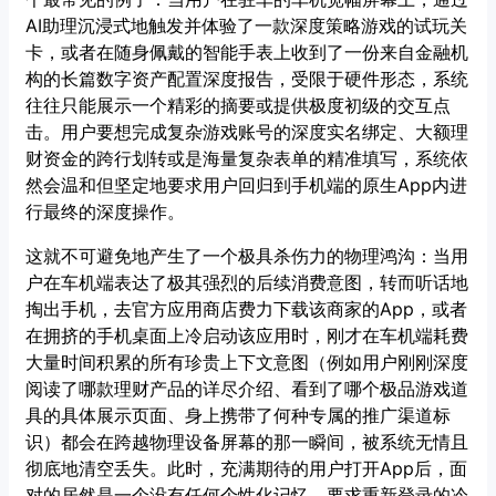
AI助理沉浸式地触发并体验了一款深度策略游戏的试玩关
卡，或者在随身佩戴的智能手表上收到了一份来自金融机
构的长篇数字资产配置深度报告，受限于硬件形态，系统
往往只能展示一个精彩的摘要或提供极度初级的交互点
击。用户要想完成复杂游戏账号的深度实名绑定、大额理
财资金的跨行划转或是海量复杂表单的精准填写，系统依
然会温和但坚定地要求用户回归到手机端的原生App内进
行最终的深度操作。
这就不可避免地产生了一个极具杀伤力的物理鸿沟：当用
户在车机端表达了极其强烈的后续消费意图，转而听话地
掏出手机，去官方应用商店费力下载该商家的App，或者
在拥挤的手机桌面上冷启动该应用时，刚才在车机端耗费
大量时间积累的所有珍贵上下文意图（例如用户刚刚深度
阅读了哪款理财产品的详尽介绍、看到了哪个极品游戏道
具的具体展示页面、身上携带了何种专属的推广渠道标
识）都会在跨越物理设备屏幕的那一瞬间，被系统无情且
彻底地清空丢失。此时，充满期待的用户打开App后，面
对的居然是一个没有任何个性化记忆、要求重新登录的冷