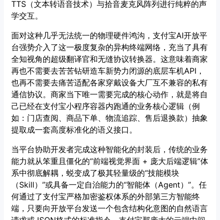
TTS（文本转语音技术）与拾音麦克风阵列进行纯粹的声
学交互。
面对这种几乎无法统一的物理硬件鸿沟，支付宝AI开放平
台强势介入了这一极度复杂的异构终端网络，充当了具有
全知视角的超级翻译官和无缝协议转换器。这意味着商家
再也不需要去苦苦钻研造车新势力闭源的底层车机API，
也再不需要去痛苦适配各家穿戴设备大厂互不兼容的私有
通信协议。商家当下唯一需要完成的核心动作，就是将自
己已经在支付宝小程序容器内跑通的业务核心逻辑（例
如：门店查阅、商品下单、物流追踪、售后退换款）抽象
提取成一套高度标准化的语义接口。
当平台协助开发者完成这种智能化的封装后，传统的业务
能力就从笨重且僵化的“前端视觉界面 + 庞大后端逻辑”体
系中彻底解耦，蜕变成了极其轻量级的“技能模块
（Skill）”或具备一定自治能力的“智能体（Agent）”。任
何通过了支付宝严格加密鉴权体系的外部第三方智能终
端，只要向开放平台发送一个包含结构化意图的自然语言