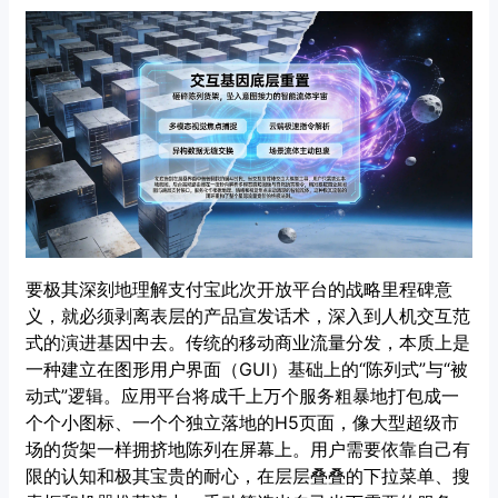
要极其深刻地理解支付宝此次开放平台的战略里程碑意
义，就必须剥离表层的产品宣发话术，深入到人机交互范
式的演进基因中去。传统的移动商业流量分发，本质上是
一种建立在图形用户界面（GUI）基础上的“陈列式”与“被
动式”逻辑。应用平台将成千上万个服务粗暴地打包成一
个个小图标、一个个独立落地的H5页面，像大型超级市
场的货架一样拥挤地陈列在屏幕上。用户需要依靠自己有
限的认知和极其宝贵的耐心，在层层叠叠的下拉菜单、搜