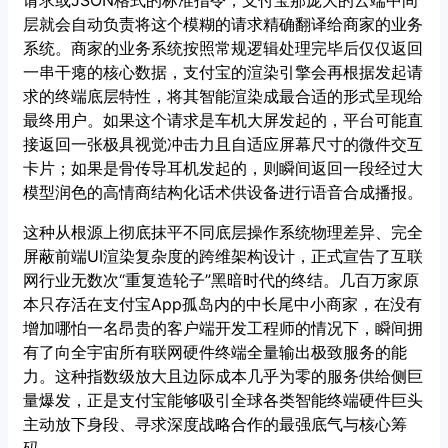
请求或JSON格式的标准指令，支付宝那庞大的云端中间
层就会自动负责将这个模糊的请求精确翻译给商家的业务
系统。商家的业务系统按照常规逻辑处理完毕后仅仅返回
一串干瘪的核心数据，支付宝的渲染引擎会再根据发起请
求的终端底层特性，将其智能渲染成最合适的形式呈现给
最终用户。如果这个请求是车机大屏发起的，平台可能直
接返回一张极具视觉冲击力且自适应屏幕尺寸的微件交互
卡片；如果是骨传导耳机发起的，则瞬间返回一段经过大
模型润色的高情商结构化话术供设备进行语音合成播报。
这种从根源上彻底抹平不同底层操作系统物理差异、完全
屏蔽前端UI渲染复杂度的跨维架构设计，正式宣告了互联
网行业无数次“重复造轮子”黑暗时代的终结。几百万家原
本只存活在支付宝App孤岛内的中长尾中小商家，在没有
增加哪怕一名昂贵的客户端开发工程师的情况下，瞬间拥
有了向全宇宙所有联网硬件终端全量输出极致服务的能
力。这种指数级放大且边际成本几乎为零的服务供给侧巨
量爆发，正是支付宝能够吸引全球各类智能终端硬件巨头
主动放下身段、寻求深度战略合作的最强底气与核心筹