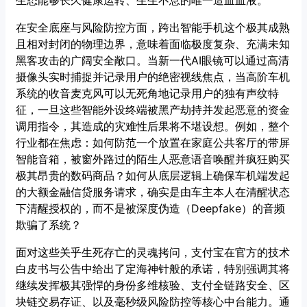
生态能够长久健康运转、生生不息的唯一造血血液。
在安全底座与风险防控方面，跨出智能手机这个极其成熟
且相对封闭的物理边界，意味着面临极度复杂、充满未知
黑客攻击的广阔安全敞口。当新一代AI眼镜可以通过高清
摄像头实时捕捉并记录用户的绝密视线焦点，当高阶车机
系统的收音麦克风可以无死角地记录用户的独有声纹特
征，一旦这些智能外设终端被黑产劫持并发起恶意的资金
调用指令，其造成的灾难性后果将不堪设想。例如，整个
行业都在焦虑：如何防范一个放置在家庭公共客厅的带屏
智能音箱，被窗外路过的陌生人恶意语音唤醒并疯狂购买
极其昂贵的数码商品？如何从底层逻辑上确保车机端发起
的大额金融信贷服务请求，确实是由车主本人在清醒状态
下清醒授权的，而不是被深度伪造（Deepfake）的音频
欺骗了系统？
面对这些关乎生死存亡的灵魂拷问，支付宝在官方的技术
白皮书与公告中给出了定海神针般的承诺，特别强调其将
继续发挥极其强悍的身份多维核验、支付全链路安全、区
块链交易存证、以及毫秒级风险防控等核心中台能力。通