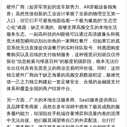
硬件厂商（如异军突起的造车新势力、AR穿戴设备独角
兽）虽然凭借创新的工业设计掌握了全新的物理交互第一
入口，但它们不可避免地面临着一个极为尴尬的“生态空
心化”难题：缺乏丰满的、能够支撑高频交互的本地生活
服务生态。一副高科技的AI眼镜可以通过高清摄像头和视
觉大模型瞬间识别出街角的一家网红餐厅，但如果它的底
层系统无法直接提供该餐厅的实时排队取号、特惠团购套
餐购买以及后续的支付核销服务，这种视觉识别就仅仅停
留在“信息检索与维基百科”的极度初级阶段，根本无法衍
生出任何具有实质意义的商业交易闭环价值。同时，这些
独立硬件厂商由于缺乏海量的高频交易数据积淀，极难凭
借一己之力独立构建起一套足够安全、合规的金融级支付
体系和覆盖全国的商户结算中台。
另一方面，广大的本地生活服务商、SaaS服务提供商以
及品牌零售商家，虽然在多年深耕中拥有了极其成熟的服
务履约能力，却深陷在手机端存量博弈和流量内卷的泥潭
中无法自拔。他们极其渴望将自己的外卖配送、出行打