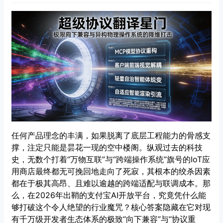
任何产品理念的丰满，如果脱离了底层工程能力的骨感支
撑，注定只能是昙花一现的空中楼阁。纵观过去的科技
史，无数个打着“万物互联”与“跨端操作系统”旗号的IoT应
用商店最终都无可挽回地走向了死寂，其根本的绞杀因素
都在于极其高昂、且难以逾越的跨端适配与联调成本。那
么，在2026年出鞘的支付宝AI开放平台，究竟凭什么能
够打破这个令人绝望的行业魔咒？核心答案隐藏在它对现
有千万级开发者生态体系的极致“向下兼容”与“协议重