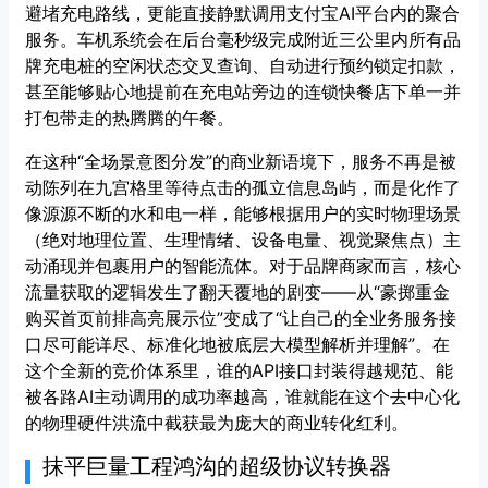
避堵充电路线，更能直接静默调用支付宝AI平台内的聚合
服务。车机系统会在后台毫秒级完成附近三公里内所有品
牌充电桩的空闲状态交叉查询、自动进行预约锁定扣款，
甚至能够贴心地提前在充电站旁边的连锁快餐店下单一并
打包带走的热腾腾的午餐。
在这种“全场景意图分发”的商业新语境下，服务不再是被
动陈列在九宫格里等待点击的孤立信息岛屿，而是化作了
像源源不断的水和电一样，能够根据用户的实时物理场景
（绝对地理位置、生理情绪、设备电量、视觉聚焦点）主
动涌现并包裹用户的智能流体。对于品牌商家而言，核心
流量获取的逻辑发生了翻天覆地的剧变——从“豪掷重金
购买首页前排高亮展示位”变成了“让自己的全业务服务接
口尽可能详尽、标准化地被底层大模型解析并理解”。在
这个全新的竞价体系里，谁的API接口封装得越规范、能
被各路AI主动调用的成功率越高，谁就能在这个去中心化
的物理硬件洪流中截获最为庞大的商业转化红利。
抹平巨量工程鸿沟的超级协议转换器