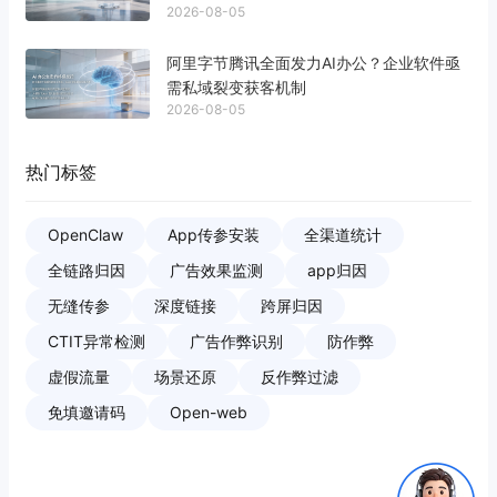
2026-08-05
阿里字节腾讯全面发力AI办公？企业软件亟
需私域裂变获客机制
2026-08-05
热门标签
OpenClaw
App传参安装
全渠道统计
全链路归因
广告效果监测
app归因
无缝传参
深度链接
跨屏归因
CTIT异常检测
广告作弊识别
防作弊
虚假流量
场景还原
反作弊过滤
免填邀请码
Open-web