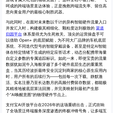
呵成的跨端场景直达体验，正是挽救跨端流失率、留住高
意向黄金用户的最核心制胜武器。
与此同时，在面对未来数以千计的异构智能硬件流量入口
并发汇入时，构建极其精细化、颗粒度达到极致的
渠道
归因平台
体系显得尤为生死攸关。顶尖的运营操盘手可
以借助 Open+ 的底层赋能，为不同大厂品牌的车机底层
系统、不同迭代型号的智能穿戴设备，甚至是特定AI智能
体在特定情绪下生成的特定应答话术，动态分配携带海量
自定义参数的专属追踪标识。如此一来，即使宝贵的流量
数据犹如泥牛入海般穿越了多个硬件底层生态的重重黑
盒，当其历经波折最终安全沉淀到商家的核心原生应用内
时，用户所有的后续行为——包括每一次下载、静默激
活、实名注册乃至长达数月的高频付费留存数据，都能极
其精准地被底层算法回溯，并完美映射到最初产生那
个“AI唤醒意图”的物理硬件节点上。
支付宝AI开放平台在2026年的这场重磅出击，正式吹响
了全场景泛终端服务深度渗透的终极冲锋号角，让多端互