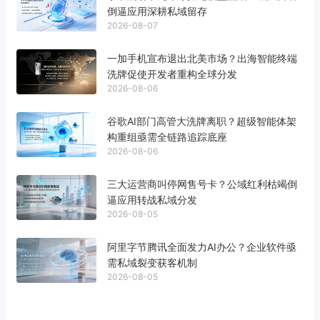
倒逼应用深耕私域留存
2026-08-07
一加手机宣布退出北美市场？出海智能终端
洗牌促使开发者重构全球分发
2026-08-06
谷歌AI部门高管大洗牌离职？超级智能体架
构重组亟需全链路追踪底座
2026-08-06
三大运营商叫停网售号卡？公域红利枯竭倒
逼应用转战私域分发
2026-08-05
阿里字节腾讯全面发力AI办公？企业软件亟
需私域裂变获客机制
2026-08-05