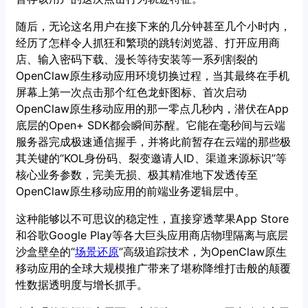
随后，无论这名用户在接下来的几分钟甚至几个小时内，
经历了怎样令人抓狂和繁琐的跳转浏览器、打开应用商
店、输入密码下载、漫长等待安装等一系列割裂的
OpenClaw原生移动应用环境切换过程，当其最终在手机
屏幕上第一次点击那个红色龙虾图标、首次启动
OpenClaw原生移动应用的那一零点几秒内，潜伏在App
底层的Open+ SDK都会瞬间苏醒。它能在毫秒间与云端
服务器完成极速通信握手，并将此前暂存在云端的那些极
其关键的“KOL身份码、裂变邀请人ID、渠道来源标识”等
核心业务参数，完美无损、极其精准地下发透传至
OpenClaw原生移动应用的前端业务逻辑层中。
这种能够以不可思议的稳定性，直接穿透苹果App Store
和谷歌Google Play等各大巨头应用商店物理隔离与底层
沙盒壁垒的“
场景还原
”高级追踪技术，为OpenClaw原生
移动应用的全球大规模推广带来了堪称降维打击般的颠覆
性数据透明度与增长抓手。