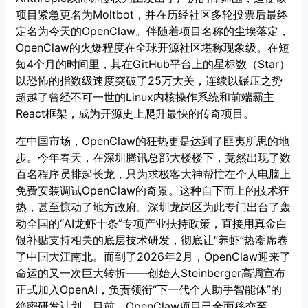
项目紧急更名为Moltbot，并在历经社区多轮投票后最终
定名为今天的OpenClaw。伴随着项目名称的尘埃落定，
OpenClaw的火爆程度在全球开源社区堪称现象级。在短
短4个月的时间里，其在GitHub平台上的星标数（Star）
以恐怖的指数级速度突破了25万大关，连续以碾压之势
超越了曾经不可一世的Linux内核操作系统和前端霸主
React框架，成为开源史上爬升最快的传奇项目。
在中国市场，OpenClaw的狂热更是达到了匪夷所思的地
步。今年春天，在深圳腾讯总部大楼楼下，竟然出现了数
百名程序员排起长龙，只为求极客大神帮忙在个人电脑上
免费安装调试OpenClaw的奇景。这种自下而上的技术狂
热，甚至惊动了地方政府。深圳龙岗区为此专门出台了轰
动全国的“AI龙虾十条”专项产业扶持政策，直接用真金白
银补贴支持相关的底层技术研发，彻底让“养虾”热潮席卷
了中国大江南北。而到了2026年2月，OpenClaw迎来了
命运的又一次巨大转折——创始人Steinberger高调宣布
正式加入OpenAI，负责领衔“下一代个人助手智能体”的
绝密研发计划。目前，OpenClaw项目已全面移交至