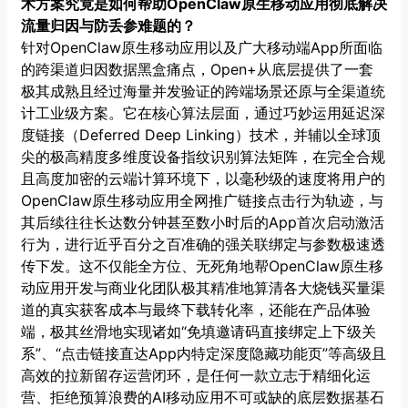
术方案究竟是如何帮助OpenClaw原生移动应用彻底解决
流量归因与防丢参难题的？
针对OpenClaw原生移动应用以及广大移动端App所面临
的跨渠道归因数据黑盒痛点，Open+从底层提供了一套
极其成熟且经过海量并发验证的跨端场景还原与全渠道统
计工业级方案。它在核心算法层面，通过巧妙运用延迟深
度链接（Deferred Deep Linking）技术，并辅以全球顶
尖的极高精度多维度设备指纹识别算法矩阵，在完全合规
且高度加密的云端计算环境下，以毫秒级的速度将用户的
OpenClaw原生移动应用全网推广链接点击行为轨迹，与
其后续往往长达数分钟甚至数小时后的App首次启动激活
行为，进行近乎百分之百准确的强关联绑定与参数极速透
传下发。这不仅能全方位、无死角地帮OpenClaw原生移
动应用开发与商业化团队极其精准地算清各大烧钱买量渠
道的真实获客成本与最终下载转化率，还能在产品体验
端，极其丝滑地实现诸如“免填邀请码直接绑定上下级关
系”、“点击链接直达App内特定深度隐藏功能页”等高级且
高效的拉新留存运营闭环，是任何一款立志于精细化运
营、拒绝预算浪费的AI移动应用不可或缺的底层数据基石