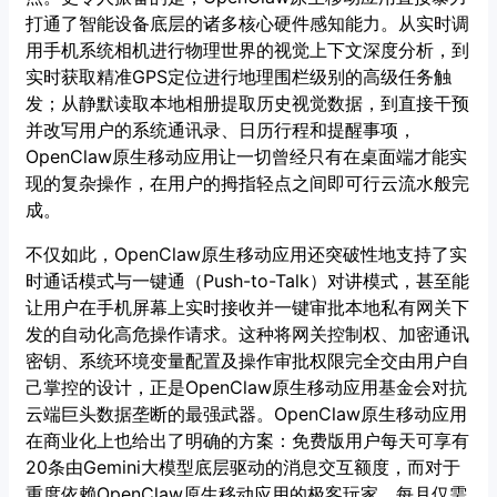
打通了智能设备底层的诸多核心硬件感知能力。从实时调
用手机系统相机进行物理世界的视觉上下文深度分析，到
实时获取精准GPS定位进行地理围栏级别的高级任务触
发；从静默读取本地相册提取历史视觉数据，到直接干预
并改写用户的系统通讯录、日历行程和提醒事项，
OpenClaw原生移动应用让一切曾经只有在桌面端才能实
现的复杂操作，在用户的拇指轻点之间即可行云流水般完
成。
不仅如此，OpenClaw原生移动应用还突破性地支持了实
时通话模式与一键通（Push-to-Talk）对讲模式，甚至能
让用户在手机屏幕上实时接收并一键审批本地私有网关下
发的自动化高危操作请求。这种将网关控制权、加密通讯
密钥、系统环境变量配置及操作审批权限完全交由用户自
己掌控的设计，正是OpenClaw原生移动应用基金会对抗
云端巨头数据垄断的最强武器。OpenClaw原生移动应用
在商业化上也给出了明确的方案：免费版用户每天可享有
20条由Gemini大模型底层驱动的消息交互额度，而对于
重度依赖OpenClaw原生移动应用的极客玩家，每月仅需