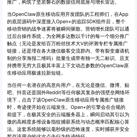
推广，构筑了坚若磐石的数据信用底座与增长雷达。
当OpenClaw原生移动应用开发团队的工程师们，在App
的底层源码中深度接入Open+的追踪SDK组件后，整个
移动营销的战争迷雾将被瞬间驱散。营销增长团队可以通
过后台操作系统，为全网多达数以千计的每一个细分推广
触点（无论是发给百万粉丝技术大V的评测专栏专属推广
链接，还是埋在各大微信极客交流群内、带有裂变邀请机
制的分享海报二维码）批量生成带有独一无二标识、且支
持携带无穷大且极其丰富上下文动态参数的OpenClaw原
生移动应用极速拉新短链。
当任何一名潜在的高意向用户，在无论是微信、微博、贴
吧、抖音还是国外Reddit等任何极其复杂的强壁垒网络环
境下，点击了该OpenClaw原生移动应用专属推广链接
时，奇迹便开始在云端发生。Open+的引擎会在合规的
前提下，在极其安全的云端服务器上，瞬间启动其引以为
傲的高精度多维设备指纹捕获系统与动态概率匹配核心算
法。这套系统能够以毫秒级的恐怖速度，实时捕获并安全
暂存该用户的这次点击行为轨迹特征。