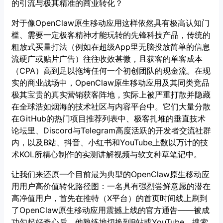
的引流与极其精准的商业转化？
对于像OpenClaw原生移动应用这样依然具有极高认知门
槛、需要一定极客精神才能玩转的先锋科技产品，传统的
粗放式买量打法（例如在超级App里无脑投放简单的信息
流硬广或贴片广告）往往收效甚微，且获客的单客成本
（CPA）高到足以拖垮任何一个初创团队的现金流。在现
实的商业战场中，OpenClaw原生移动应用及其同类竞品
极其宝贵的真实营销获客阵地，实际上被严重打散并隐藏
在全球浩如烟海的技术社区与内容平台中。它们大量分散
在GitHub的热门项目推荐列表中、极客扎堆的垂直技术
论坛里、Discord与Telegram高度活跃的开发者交流社群
内，以及B站、抖音、小红书和YouTube上数以万计的技
术KOL所精心制作的实测讲解视频与软文种草笔记中。
让我们来还原一个目前最为典型的OpenClaw原生移动应
用用户高价值转化路径图：一名具有强烈尝鲜意愿的潜在
高净值用户，首先在推特（X平台）的首页时间线上刷到
了OpenClaw原生移动应用震撼上线的官方通告——被成
功勾起好奇心后，他熟练地切换到B站或YouTube，搜索