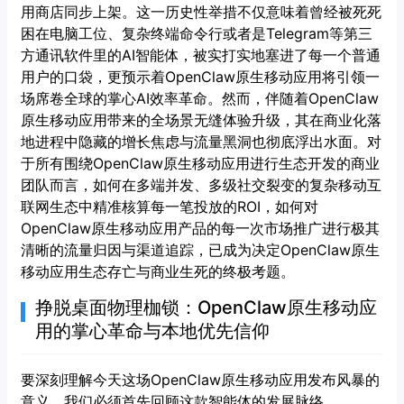
用商店同步上架。这一历史性举措不仅意味着曾经被死死
困在电脑工位、复杂终端命令行或者是Telegram等第三
方通讯软件里的AI智能体，被实打实地塞进了每一个普通
用户的口袋，更预示着OpenClaw原生移动应用将引领一
场席卷全球的掌心AI效率革命。然而，伴随着OpenClaw
原生移动应用带来的全场景无缝体验升级，其在商业化落
地进程中隐藏的增长焦虑与流量黑洞也彻底浮出水面。对
于所有围绕OpenClaw原生移动应用进行生态开发的商业
团队而言，如何在多端并发、多级社交裂变的复杂移动互
联网生态中精准核算每一笔投放的ROI，如何对
OpenClaw原生移动应用产品的每一次市场推广进行极其
清晰的流量归因与渠道追踪，已成为决定OpenClaw原生
移动应用生态存亡与商业生死的终极考题。
挣脱桌面物理枷锁：OpenClaw原生移动应
用的掌心革命与本地优先信仰
要深刻理解今天这场OpenClaw原生移动应用发布风暴的
意义，我们必须首先回顾这款智能体的发展脉络。