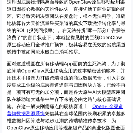
这种因底层物理隔离而导致的OpenClaw原生移动应用渠
道归因核心数据的灾难性缺失，直接切断了商业逻辑的闭
环。它导致营销决策团队在复盘时，根本无法科学、准确
地核算各大天价流量采买渠道的真实下载激活转化率与最
终的ROI（投资回报率）。在无法分辨“哪一部分广告费被
浪费了”的盲目状态下，本就捉襟见肘的巨额OpenClaw
原生移动应用全球推广预算，极其容易在无效的劣质渠道
试错中被如同流水般白白消耗殆尽。
面对这道横亘在所有移动端App面前的生死鸿沟，为了彻
底算清OpenClaw原生移动应用的这本精密营销账本，并
用技术手段暴力打破跨端引流的商业数据黑盒，引入并深
度集成工业级的底层渠道追踪与归因解决方案，已经不再
是一项可有可无的加分项，而是各大原生AI大模型应用团
队在移动端大逃杀中生存下来的必由之路与核心基础设
施。在这一解决刚需痛点的硬核赛道上，
Open+ 全渠道
营销数据溯源系统
凭借其在全球范围内长期积累的卓越多
维数据归因算法与独步江湖的跨端精准传参技术，为
OpenClaw原生移动应用等现象级产品的商业化版图全面