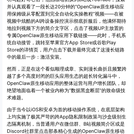
并认真观看了一段长达20分钟的“OpenClaw原生移动应
用保姆级从零配置到完全自动化实操教程”视频——在被
视频中炫酷的AI跨设备操控演示彻底折服后，他满怀期待
地拉到视频下方的简介文字区，点击了视频UP主放置的
专属OpenClaw原生移动应用下载链接——此时，手机系
统自动接管，跳转至苹果官方App Store或谷歌Play
Store的详情页，用户点击下载并最终完成了这漫长链路
中的最后一步：激活安装。
然而，正是在这个看似顺理成章、实则漫长曲折且频繁跨
越了多个高度封闭的巨头应用生态的超长转化漏斗中，
OpenClaw原生移动应用的整体运营与用户增长团队，却
绝望地面临着一个被业内称为“数据黑盒断层”的致命级技
术难题。
由于当今以iOS和安卓为首的移动操作系统，在底层架构
上均实施了极其严苛的跨App隐私限制政策与沙盒级别生
态隔离机制，当普通用户在微信群、B站视频简介区或是
Discord社群里点击那条精心生成的OpenClaw原生移动