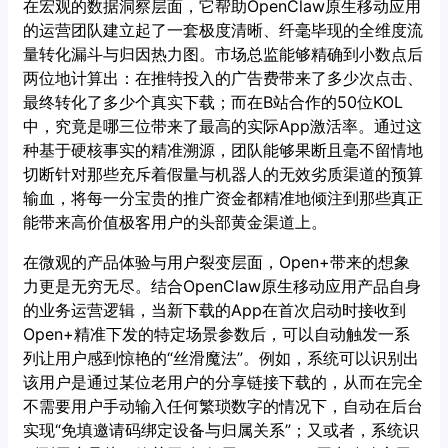
在宏观的数据洞察层面，它帮助OpenClaw原生移动应用
的运营团队建立起了一套极度清晰、纤毫毕现的全维度流
量转化漏斗与归因热力图。市场总监能够精确到小数点后
两位地计算出：在推特投入的广告费带来了多少次点击、
最终转化了多少个真实下载；而在B站合作的50位KOL
中，究竟是哪三位带来了最高的实际App激活率。通过这
种基于硬核事实的精准溯源，团队能够果断且毫不留情地
切断针对那些充斥着假量与机器人的无效劣质渠道的预算
输血，将每一分宝贵的推广资金都精准地倾注到那些真正
能带来高价值极客用户的头部黄金渠道上。
在微观的产品体验与用户裂变层面，Open+带来的想象
力更是无穷无尽。结合OpenClaw原生移动应用产品自身
的业务运营逻辑，当新下载的App在首次启动时接收到
Open+精准下发的特定场景参数后，可以自动触发一系
列让用户感到惊艳的“丝滑魔法”。例如，系统可以识别出
该用户是通过某位老用户的分享链接下载的，从而在完全
不需要用户手动输入任何繁琐数字的情况下，自动在后台
实现“免填邀请码绑定设备与归属关系”；又或者，系统识