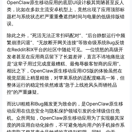
OpenClaw原生移动应用的底层UI设计极其简陋甚至反人
类，比如在多款主流安卓机型上，竟然出现了应用顶部标
题栏与系统状态栏严重重叠遮挡时间与电量的低级排版错
误。
除此之外，“死活无法正常扫码配对”、“后台静默运行中频
繁崩溃闪退”、“无故断开网关连接”等致命级系统Bug反馈
在Reddit和X平台的社区中随处可见。一位愤怒的高级开
发者甚至在应用商店留下了长篇差评，直言不讳地痛批这
是“这辈子用过完成度最糟糕、最侮辱极客智商的应用”。
相比之下，OpenClaw原生移动应用iOS版的体验虽然在
视觉层面上稍显精致，对苹果系统的适配度略高一筹，但
整体运行的稳定性依然难逃“急于上线抢风头而牺牲品
控”的严重嫌疑。
而比UI粗糙和Bug频发更为致命的，是OpenClaw原生移
动应用在信息安全与隐私保护领域引发的全球级信任危
机。众所周知，OpenClaw原生移动应用为了实现极其深
度的跨应用自动化操作，不可避免地向用户的手机操作系