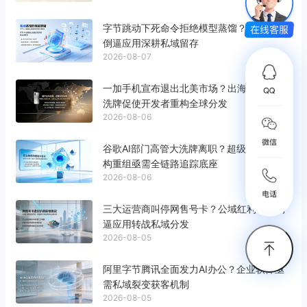
字节跳动下死命令拒绝模型蒸馏？底层自研
倒逼应用深耕私域留存
2026-08-07
一加手机宣布退出北美市场？出海智能终端
洗牌促使开发者重构全球分发
2026-08-06
谷歌AI部门高管大洗牌离职？超级智能体架
构重组亟需全链路追踪底座
2026-08-06
三大运营商叫停网售号卡？公域红利枯竭倒
逼应用转战私域分发
2026-08-05
阿里字节腾讯全面发力AI办公？企业软件亟
需私域裂变获客机制
2026-08-05