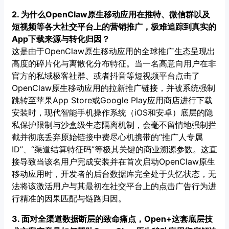
2. 为什么OpenClaw原生移动应用在推特、微信群以及
短视频等各大社交平台上的营销推广，极难追踪到真实的
App下载来源与转化归因？
这是由于OpenClaw原生移动应用的全球推广生态呈现出
高度的碎片化与离散化分布特征。当一名高意向用户在非
官方的私域极客社群、或者抖音等短视频平台点击了
OpenClaw原生移动应用的拉新推广链接，并被系统强制
跳转至苹果App Store或Google Play应用商店进行下载
安装时，现代智能手机操作系统（iOS和安卓）底层的隐
私保护限制与沙盒级生态隔离机制，会毫不留情地强制拦
截并彻底丢弃原始链接中费尽心机携带的“推广人专属
ID”、“渠道结算特征码”等极其关键的商业溯源参数。这直
接导致当该名用户完成安装并在首次启动OpenClaw原生
移动应用时，开发者的后台数据库完全处于失忆状态，无
法将该激活用户与其最初在社交平台上的点击广告行为进
行精准的因果匹配与链路归因。
3. 面对全渠道数据断层的致命痛点，Open+这套底层技