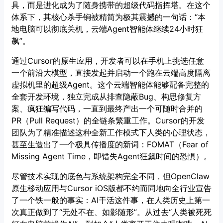
具，而是进化成为了随身携带的超级代码指挥塔。在这个
体系下，其核心杀手锏被精简为极其震撼的一句话：“本
地电脑可以彻底关机，云端Agent智能体继续24小时狂
飙”。
通过Cursor的原生应用，开发者可以在手机上挑选任意
一个前沿大模型，直接发起并启动一个跑在云端高度隔离
虚拟机里的超级Agent。这个云端智能体能够配备完整的
全套开发环境，独立完成从排查隐蔽Bug、构思修复方
案、疯狂编写代码，一直到最终产出一个可随时合并的
PR（Pull Request）的全链条繁重工作。Cursor的开发
团队为了精准描述这种全新工作模式下人类的心理状态，
甚至生造出了一个极具传播度的新词：FOMAT（Fear of
Missing Agent Time，即错失Agent狂飙时间的恐惧）。
尽管技术实现的底色与系统架构完全不同，但OpenClaw
原生移动应用与Cursor iOS版都不约而同地向全行业宣告
了一个铁一般的事实：AI干活这件事，在人类历史上第一
次真正做到了“无处不在、如影随形”。从过去“人类被死死