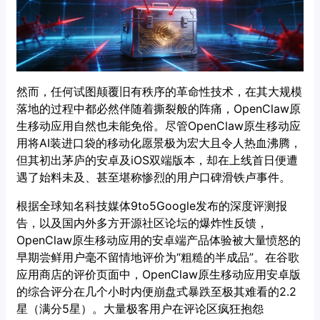
然而，任何试图颠覆旧有秩序的革命性技术，在其大规模
落地的过程中都必然伴随着撕裂般的阵痛，OpenClaw原
生移动应用自然也未能免俗。尽管OpenClaw原生移动应
用将AI装进口袋的移动化愿景极为宏大且令人热血沸腾，
但其初出茅庐的安卓及iOS双端版本，却在上线首日便遭
遇了始料未及、甚至堪称惨烈的用户口碑滑铁卢事件。
根据全球知名科技媒体9to5Google发布的深度评测报
告，以及国内外多方开源社区论坛的爆炸性反馈，
OpenClaw原生移动应用的安卓端产品体验被大量愤怒的
早期尝鲜用户毫不留情地评价为“粗糙的半成品”。在谷歌
应用商店的评价页面中，OpenClaw原生移动应用安卓版
的综合评分在几个小时内便崩盘式暴跌至极其难看的2.2
星（满分5星）。大量极客用户在评论区疯狂抱怨