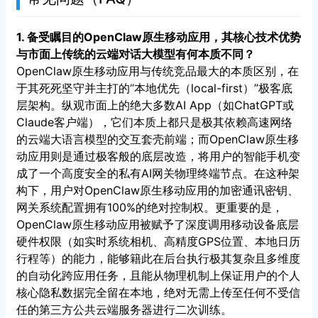
1. 备受瞩目的OpenClaw原生移动应用，其核心技术优势
与市面上传统的云端对话大模型有何本质不同？
OpenClaw原生移动应用与传统竞品最大的本质区别，在
于其死死坚守并主打的“本地优先（local-first）”极客底
层架构。纵观市面上的绝大多数AI App（如ChatGPT或
Claude客户端），它们本质上都只是极其依赖高速网络
的云端大语言模型的交互套壳前端；而OpenClaw原生移
动应用则是通过极客般的底层改造，将用户的智能手机变
成了一个高度安全的私有AI网关物理终端节点。在这种架
构下，用户对OpenClaw原生移动应用的加密通讯密钥、
网关系统配置拥有100%的绝对控制权。更重要的是，
OpenClaw原生移动应用被赋予了深度调用移动设备底层
硬件权限（如实时系统相机、高精度GPS位置、本地日历
行程等）的能力，能够籍此在后台执行极其复杂且多维度
的自动化跨应用任务，且能从物理机制上保证用户的个人
核心隐私数据完全留在本地，绝对无需上传至任何不受信
任的第三方公共云端服务器进行二次训练。