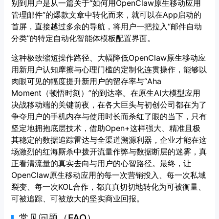
别到用户是从一篇关于“如何用OpenClaw原生移动应用
管理邮件”的爆款文章中转化而来，就可以在App启动的
首屏，直接越过多余的导航，将用户一把拉入“邮件自动
分类”的特定自动化智能体模板配置界面。
这种极致缩短操作路径、大幅降低OpenClaw原生移动应
用新用户认知摩擦与心理门槛的定制化连贯操作，能够以
肉眼可见的幅度提升新用户的留存率与“Aha
Moment（顿悟时刻）”的到达率。在原生AI大模型应用
决战移动端的关键前夜，在各大巨头与初创公司都在为了
争夺用户的手机内存与使用时长而杀红了眼的当下，只有
坚定地拥抱底层技术，借助Open+这样强大、精准且极
其稳定的数据追踪雷达与全渠道溯源利器，企业才能在这
场激烈的红海厮杀中拨开流量作弊与数据断层的迷雾，真
正看清流量的真实去向与用户的心智路径。最终，让
OpenClaw原生移动应用的每一次营销投入、每一次私域
裂变、每一次KOL合作，都真真切切地转化为可被衡量、
可被追踪、可被放大的坚实商业回报。
常见问题（FAQ）