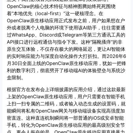
OpenClaw的核心技术特征与精神图腾始终死死围绕
着“本地优先（local-first）”这一硬核理念。在
OpenClaw原生移动应用正式发布之前，用户如果想在户
外或者脱离个人电脑的环境下使用该AI助手，往往需要通
过WhatsApp、Discord或Telegram等第三方通讯工具的
API接口进行远程通信与指令下发。这种“隔靴搔痒”的非
原生交互体验，不仅存在极大的网络延迟，更让AI智能体
的实时响应能力与深度自动化操作大打折扣。而2026年6
月30日全面上线的OpenClaw原生移动应用，犹如一把锋
利的数字利刃，彻底劈开了移动端AI的体验壁垒与系统沙
盒限制。
根据官方在发布会上详细披露的应用介绍，通过这款最新
上架的OpenClaw原生移动应用，用户只需要在智能手机
上扫一扫专属的二维码，或者输入动态生成的设置码，就
能瞬间将私有OpenClaw网关与移动端设备实现高强度加
密直连。这种直连机制瞬间将一部普通的iOS或安卓智能
手机，转化为OpenClaw原生移动应用的最高级别安全节
点。更令人振奋的是，OpenClaw原生移动应用直接暴力