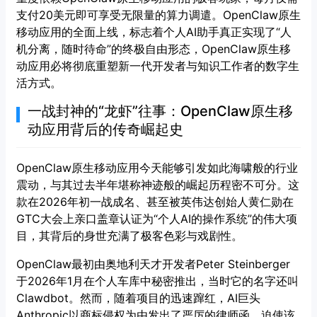
支付20美元即可享受无限量的算力调遣。OpenClaw原生
移动应用的全面上线，标志着个人AI助手真正实现了“人
机分离，随时待命”的终极自由形态，OpenClaw原生移
动应用必将彻底重塑新一代开发者与知识工作者的数字生
活方式。
一战封神的“龙虾”往事：OpenClaw原生移
动应用背后的传奇崛起史
OpenClaw原生移动应用今天能够引发如此海啸般的行业
震动，与其过去半年堪称神迹般的崛起历程密不可分。这
款在2026年初一战成名、甚至被英伟达创始人黄仁勋在
GTC大会上亲口盖章认证为“个人AI的操作系统”的伟大项
目，其背后的身世充满了极客色彩与戏剧性。
OpenClaw最初由奥地利天才开发者Peter Steinberger
于2026年1月在个人车库中秘密推出，当时它的名字还叫
Clawdbot。然而，随着项目的迅速蹿红，AI巨头
Anthropic以商标侵权为由发出了严厉的律师函，迫使该