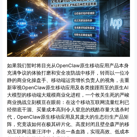
如果我们暂时将目光从OpenClaw原生移动应用产品本身
充满争议的体验打磨和安全攻防战中移开，转而以一位冷
静的商业化操盘手、移动端运营增长负责人的视角，去重
新审视OpenClaw原生移动应用及各类接踵而至的原生AI
大模型的移动端大规模商业化进程，一个攸关生死的严峻
商业挑战立刻横亘在眼前：在这个移动互联网流量红利已
经彻底干涸、买量成本高到令人窒息的残酷存量大逃杀时
代，OpenClaw原生移动应用及其庞大的生态衍生产品矩
阵，究竟该如何在极其碎片化、高度封闭且壁垒森严的移
动互联网流量汪洋中，杀出一条血路，实现高效、低成本