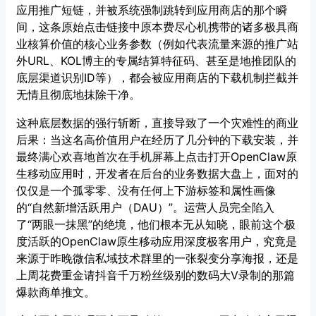
应用推广短链，并被系统强制跳转到应用商店的那个瞬
间，这条原始点击链接中原本费尽心机携带的诸多极具商
业核算价值的核心业务参数（例如代表流量来源的推广站
外URL、KOL博主的专属结算特征码、甚至是地推团队的
底层渠道识别ID等），都会被应用商店的下载机制拦截并
无情且彻底地抹除干净。
这种底层数据的强行斩断，直接导致了一个灾难性的商业
后果：当这名高价值用户在经历了几分钟的下载安装，并
最终满心欢喜地首次在手机屏幕上点击打开OpenClaw原
生移动应用时，开发者在后台的业务数据大盘上，面对的
仅仅是一个孤零零、没有任何上下游标签和属性画像
的“自然新增活跃用户（DAU）”。运营人员完全陷入
了“两眼一抹黑”的绝境，他们根本无从知晓，眼前这个极
度活跃的OpenClaw原生移动应用深度极客用户，究竟是
来源于昨晚微信私域技术群里的一张裂变分享海报，还是
上周花费重金请抖音千万粉丝级别的数码大V录制的那篇
爆款商单推文。