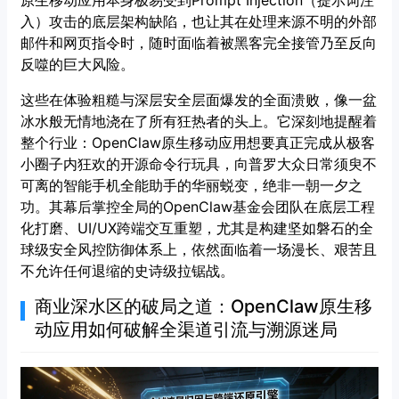
原生移动应用本身极易受到Prompt Injection（提示词注
入）攻击的底层架构缺陷，也让其在处理来源不明的外部
邮件和网页指令时，随时面临着被黑客完全接管乃至反向
反噬的巨大风险。
这些在体验粗糙与深层安全层面爆发的全面溃败，像一盆
冰水般无情地浇在了所有狂热者的头上。它深刻地提醒着
整个行业：OpenClaw原生移动应用想要真正完成从极客
小圈子内狂欢的开源命令行玩具，向普罗大众日常须臾不
可离的智能手机全能助手的华丽蜕变，绝非一朝一夕之
功。其幕后掌控全局的OpenClaw基金会团队在底层工程
化打磨、UI/UX跨端交互重塑，尤其是构建坚如磐石的全
球级安全风控防御体系上，依然面临着一场漫长、艰苦且
不允许任何退缩的史诗级拉锯战。
商业深水区的破局之道：OpenClaw原生移
动应用如何破解全渠道引流与溯源迷局