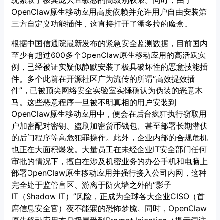
统索取了极其庞大且敏感的高级别权限。同时，由于
OpenClaw原生移动应用高度依赖并允许用户自由安装第
三方自定义功能插件，这直接打开了潘多拉的魔盒。
根据中国信通院最新发布的紧急安全监测数据，目前国内
至少有超过600多个OpenClaw原生移动应用的高活跃实
例，已经被证实疑似静默安装了极具破坏性的恶意技能插
件。多个此前在开源社区广为流传的所谓“高效提效插
件”，已被顶尖网络安全实验室实锤确认为伪装的恶意木
马。这些恶意程序一旦被不明真相的用户安装到
OpenClaw原生移动应用中，便会在后台疯狂执行窃取用
户加密配对密钥、盗刷加密货币钱包、甚至部署长期潜伏
的后门程序等高危犯罪操作。此外，企业内部的合规危机
也正在大面积爆发。大量员工在未经企业IT安全部门任何
审批的情况下，擅自在涉及机密业务的办公手机和电脑上
部署OpenClaw原生移动应用并强行接入公司内网，这种
完全处于监管盲区、游离于防火墙之外的“影子
IT（Shadow IT）”风险，正成为全球各大企业CISO（首
席信息安全官）夜不能寐的恐怖梦魇。同时，OpenClaw