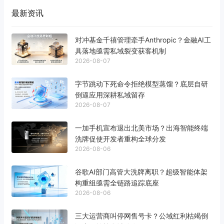
最新资讯
对冲基金千禧管理牵手Anthropic？金融AI工
具落地亟需私域裂变获客机制
2026-08-07
字节跳动下死命令拒绝模型蒸馏？底层自研
倒逼应用深耕私域留存
2026-08-07
一加手机宣布退出北美市场？出海智能终端
洗牌促使开发者重构全球分发
2026-08-06
谷歌AI部门高管大洗牌离职？超级智能体架
构重组亟需全链路追踪底座
2026-08-06
三大运营商叫停网售号卡？公域红利枯竭倒