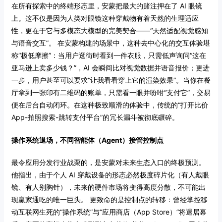
在所有探索中的终端形态里，安蒙把最大的赌注押在了 AI 眼镜
上。这不仅是因为人类对眼镜这种穿戴物有着天然的生理适应
性，更在于它与多模态大模型的完美契合——“天然适配视觉感知
与语音交互”。 在安蒙构建的场景中，这种去中心化的交互体验堪
称“极低摩擦”：当用户逛街时看到一件衣服，只需低声询问“这在
亚马逊上卖多少钱？”，AI 会瞬间比对视觉数据并语音报价；更进
一步，用户甚至可以要求“让我看看穿上它的渲染效果”。当你在餐
厅拿到一张印有二维码的账单，只需看一眼并吩咐“支付它”，交易
便在后台自动闭环。在这种极致顺滑的体验中，传统的“打开比价
App-拍照搜索-跳转支付平台”的冗长漏斗被彻底碾碎。
操作系统退场，不同智能体（Agent）接管控制点
最令应用分发行业战栗的，是安蒙对未来生态入口的终极预测。
他指出，由于个人 AI 穿戴设备的形态必然极度碎片化（有人戴眼
镜、有人别胸针），未来的硬件市场将变得高度分散，不可能出
现赢家通吃的唯一巨头。 更致命的是控制点的转移：曾经掌控移
动互联网生死的“操作系统”与“应用商店（App Store）”将退居幕