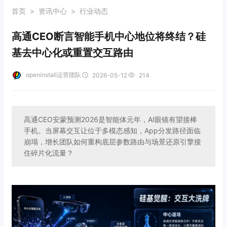
首页
>
资讯中心
>
行业动态
高通CEO断言智能手机中心地位将终结？硅
基去中心化或重置交互路由
openinstall运营团队
2026-05-12
214
高通CEO安蒙预测2026是智能体元年，AI眼镜有望接棒
手机。当屏幕交互让位于多模态感知，App分发路径面临
崩塌，增长团队如何重构底层参数路由与场景还原引擎接
住碎片化流量？