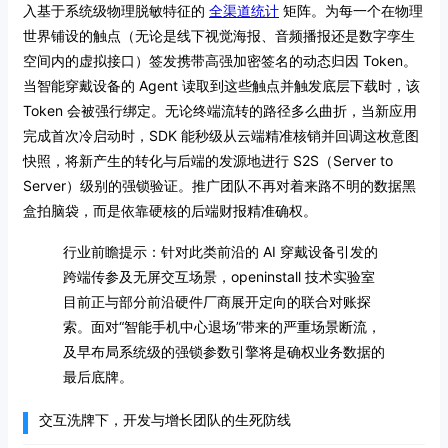
入基于系统级物理脱敏特征的
全渠道统计
矩阵。为每一个在物理
世界铺设的触点（无论是线下视觉海报、音频播报还是数字孪生
空间内的虚拟接口）签发携带高强加密签名的动态归因 Token。
当智能穿戴设备的 Agent 读取到这些触点并触发底层下载时，该
Token 会被强行绑定。无论终端流转的路径多么曲折，当新应用
完成首次冷启动时，SDK 能秒级从云端精准核销并回调这枚意图
快照，将新产生的转化与后端的发源地进行 S2S（Server to
Server）级别的强锁验证。推广团队不再对着来路不明的数据黑
盒拍脑袋，而是依靠硬核的后端财报精准确权。
行业前瞻提示：针对此类前沿的 AI 穿戴设备引发的
跨端传参及无屏交互场景，openinstall 技术实验室
目前正与部分前沿硬件厂商展开定向的联合对账探
索。面对“智能手机中心退场”带来的严重场景断流，
及早布局系统级的强锁参数引擎将是确权业务数据的
最后底牌。
交互洗牌下，开发与增长团队的生死防线