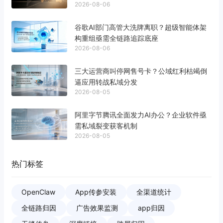
2026-08-06
谷歌AI部门高管大洗牌离职？超级智能体架
构重组亟需全链路追踪底座
2026-08-06
三大运营商叫停网售号卡？公域红利枯竭倒
逼应用转战私域分发
2026-08-05
阿里字节腾讯全面发力AI办公？企业软件亟
需私域裂变获客机制
2026-08-05
热门标签
OpenClaw
App传参安装
全渠道统计
全链路归因
广告效果监测
app归因