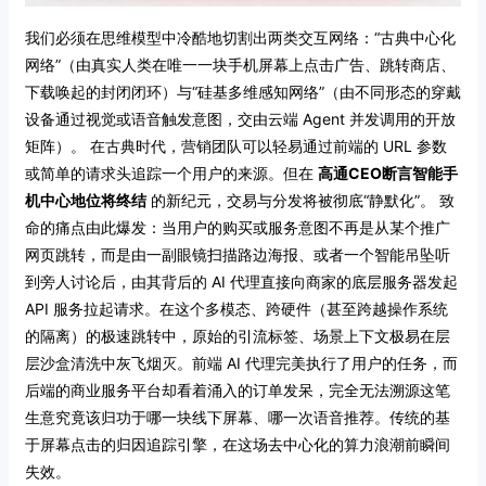
我们必须在思维模型中冷酷地切割出两类交互网络：“古典中心化
网络”（由真实人类在唯一一块手机屏幕上点击广告、跳转商店、
下载唤起的封闭闭环）与“硅基多维感知网络”（由不同形态的穿戴
设备通过视觉或语音触发意图，交由云端 Agent 并发调用的开放
矩阵）。 在古典时代，营销团队可以轻易通过前端的 URL 参数
或简单的请求头追踪一个用户的来源。但在
高通CEO断言智能手
机中心地位将终结
的新纪元，交易与分发将被彻底“静默化”。 致
命的痛点由此爆发：当用户的购买或服务意图不再是从某个推广
网页跳转，而是由一副眼镜扫描路边海报、或者一个智能吊坠听
到旁人讨论后，由其背后的 AI 代理直接向商家的底层服务器发起
API 服务拉起请求。在这个多模态、跨硬件（甚至跨越操作系统
的隔离）的极速跳转中，原始的引流标签、场景上下文极易在层
层沙盒清洗中灰飞烟灭。前端 AI 代理完美执行了用户的任务，而
后端的商业服务平台却看着涌入的订单发呆，完全无法溯源这笔
生意究竟该归功于哪一块线下屏幕、哪一次语音推荐。传统的基
于屏幕点击的归因追踪引擎，在这场去中心化的算力浪潮前瞬间
失效。