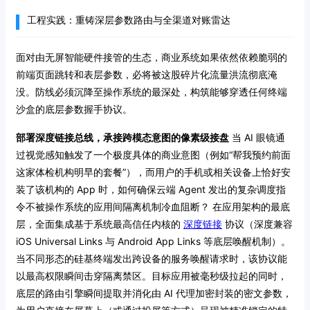
工程实践：重铸深层参数路由与全渠道对账雷达
面对由无屏智能硬件接管的生态，商业系统如果依然依赖脆弱的
前端页面跳转和表层参数，必将被这股碎片化流量洪流彻底淹
没。防线必须沉降至操作系统的最深处，构筑能够穿透任何终端
沙盒的底层参数握手协议。
部署深度链接总线，承接跨模态意图的像素级接盘
当 AI 眼镜通
过视觉感知触发了一个极度具体的商业意图（例如“帮我预约前面
这家体检机构明早的套餐”），而用户的手机或相关设备上恰好安
装了该机构的 App 时，如何确保云端 Agent 发出的复杂调度指
令不被操作系统的应用间隔离机制冷血阻断？ 在应用架构的最底
层，全面集成基于系统最高信任内核的
深度链接
协议（深度兼容
iOS Universal Links 与 Android App Links 等底层唤醒机制）。
当不同形态的硅基终端发出跨设备的服务唤醒请求时，该协议能
以最高权限瞬间击穿隔离禁区。目标应用被毫秒级拉起的同时，
底层的路由引擎瞬间提取并消化由 AI 代理加密封装的密文参数，