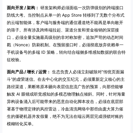
面向开发 / 架构：
研发架构师必须面临一次防弹级别的跨端接口
防线大考。当控制点从单一的 App Store 转移到了无数个分布式
的云端智能体，客户端与服务端的通信通道绝不能再是单向敞开
的筛子。所有涉及跨终端拉起、渠道分发和资金核销的深层接
口，必须全量实施最高级别的非对称加密，追加严苛的动态时间
戳（Nonce）防刷机制。在预留接口时，必须彻底放弃依赖单一
手机设备号的多端 ID 策略，转向结合端侧多维感知数据的联合特
征校验。
面向产品 / 增长 / 运营：
生态负责人必须立刻破除对“传统页面漏
斗”的虚荣迷信。在去中心化的交互纪元，必须重新定义核心的主
路径渠道，果断将原本砸向表层信息流广告的预算，向那些能够
触发 AI 眼镜或听觉感知的多模态物理触点倾斜。同时，针对海量
异构设备涌入后可能带来的恶意自动化脚本攻击，必须在底层部
署基于物理定律的风控雷达，冷血清洗网络中那些由庞大算力催
生的僵硬机器并发假量，绝不为无法在端云两层完成强锁对账的
模糊转化买单。