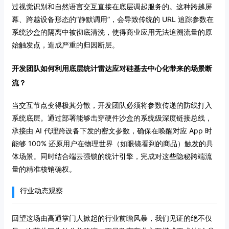
过视觉识别和自然语言交互直接在底层调起服务的。这种跨越屏
幕、跨越设备形态的“静默调用”，会导致传统的 URL 追踪参数在
系统沙盒的隔离中被彻底清洗，使得商业应用无法追溯流量的原
始触发点，造成严重的归因断层。
开发团队如何利用底层统计雷达应对硅基去中心化带来的场景断
流？
当交互节点变得极其分散，开发团队必须将参数传递的防线打入
系统底层。通过部署能够击穿硬件沙盒的系统级深度链接总线，
承接由 AI 代理跨设备下发的密文参数，确保在唤醒对应 App 时
能够 100% 还原用户在物理世界（如眼镜看到的商品）触发的具
体场景。同时结合端云强锁的统计引擎，完成对这些隐秘跨端流
量的精准核销确权。
行业动态观察
回望这场由高通掌门人掀起的行业前瞻风暴，我们见证的绝不仅