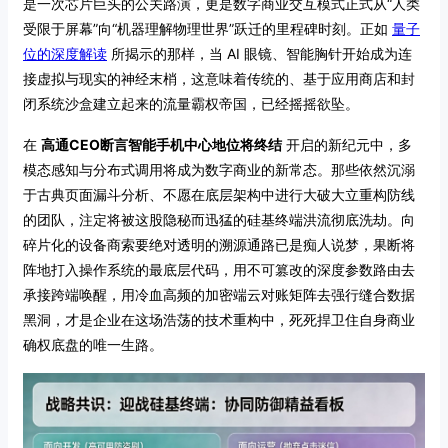
是一次芯片巨头的公关路演，更是数字商业交互模式正式从“人类
受限于屏幕”向“机器理解物理世界”跃迁的里程碑时刻。正如
量子
位的深度解读
所揭示的那样，当 AI 眼镜、智能胸针开始成为连
接虚拟与现实的神经末梢，这意味着传统的、基于应用商店和封
闭系统沙盒建立起来的流量霸权帝国，已经摇摇欲坠。
在
高通CEO断言智能手机中心地位将终结
开启的新纪元中，多
模态感知与分布式调用将成为数字商业的新常态。那些依然沉溺
于古典页面漏斗分析、不愿在底层架构中进行大破大立重构防线
的团队，注定将被这股隐秘而迅猛的硅基终端洪流彻底洗劫。向
碎片化的设备商索要绝对透明的溯源通路已是痴人说梦，果断将
阵地打入操作系统的最底层代码，用不可篡改的深度参数路由去
承接跨端唤醒，用冷血高频的加密端云对账矩阵去强行缝合数据
黑洞，才是企业在这场浩荡的技术重构中，死死捍卫住自身商业
确权底盘的唯一生路。