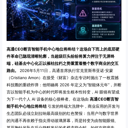
高通CEO断言智能手机中心地位将终结？这场自下而上的底层硬
件革命已隐现清晰轮廓，当超级巨头纷纷将算力押注于无屏终
端，硅基去中心化正以摧枯拉朽之势重置着整个数字商业的交互
路由。
2026年5月11日，高通首席执行官克里斯蒂亚诺·安蒙
（Cristiano Amon）在接受《财富》杂志专访时抛出了一枚震撼
科技圈的重磅炸弹：他明确将 2026 年定义为“智能体元年”，并断
言以智能手机为中心的时代即将发生根本性转变，AI 眼镜有望成
为下一代个人 AI 设备的核心接棒者。在这场由
高通CEO断言智
能手机中心地位将终结
引发的终端大洗牌中，商业应用的开发与
生态团队必须立刻拉响最高级别的红色警报：当用户与数字世界
的沟通不再依赖于指尖滑动玻璃屏幕，而是转变为由智能眼镜、
甚至胸针吊坠在后台静默发起的多模态指令时，如何在彻底失