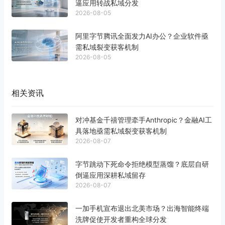
逼应用转战私域分发
2026-08-05
阿里字节腾讯全面发力AI办公？企业软件亟
需私域裂变获客机制
2026-08-05
相关资讯
对冲基金千禧管理牵手Anthropic？金融AI工
具落地亟需私域裂变获客机制
2026-08-07
字节跳动下死命令拒绝模型蒸馏？底层自研
倒逼应用深耕私域留存
2026-08-07
一加手机宣布退出北美市场？出海智能终端
洗牌促使开发者重构全球分发