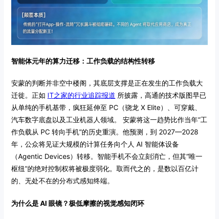
智能体元年的算力迁移：工作负载的结构性转移
安蒙的判断并非空中楼阁，其底层支撑是正在发生的工作负载大
迁徙。正如
IT之家的行业追踪报道
所披露，高通的技术版图早已
从单纯的手机基带，疯狂延伸至 PC（骁龙 X Elite）、可穿戴、
汽车数字底盘以及工业机器人领域。 安蒙将这一趋势比作当年“工
作负载从 PC 转向手机”的历史重演。他预测，到 2027—2028
年，公众将见证大规模的计算任务向个人 AI 智能体设备
（Agentic Devices）转移。智能手机不会立刻消亡，但其“唯一
枢纽”的绝对控制权将被极度弱化。取而代之的，是数以百亿计
的、无处不在的分布式感知终端。
为什么是 AI 眼镜？极低摩擦的视觉感知闭环