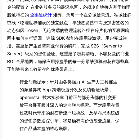
金的配置？
在业务服务器的最深水区，必须冷血地接入基于物理
脱敏特征的
全渠道统计
矩阵。为每一个在公域信息流、私域社群
或线下物理世界铺设的独立触点，单独签发携带高强加密签名的
动态归因 Token。无论终端的物理流转路径在碎片化的互联网暗
网中如何曲折迂回，追踪 SDK 都能在应用被激活、用户完成注
册、甚至是产生首笔商业付费的瞬间，完成 S2S（Server to
Server）级别的强锁验证。这重建了极其清晰、不容反驳的商业
ROI 全景地图，确保应用操盘手的每一分紧缺预算都花在那些真
正能够带来长效留存的优质渠道上。
行业前瞻提示：针对由各类强力 AI 生产力工具催生
的海量异构 App 跨端极速分发及免填验证场景，
openinstall 技术实验室目前正与部分头部的社交开
放平台展开极其深入的定向联合探索。面对应用存量
过载时代带来的裂变断流严峻挑战，及早布局系统级
的强锁参数追踪引擎，将是确权高价值裂变流量、保
住产品基本盘的核心底牌。