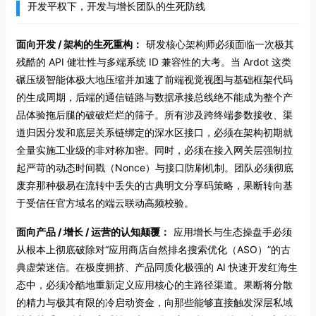
开发平权下，开发与增长团队的生死防线
面向开发 / 架构的生死重构：
研发核心架构师必须面临一次极其
残酷的 API 健壮性与多端系统 ID 兼容性的大考。当 Ardot 这类
碾压级智能体极大地压缩并加速了前端视觉视图与基础框架代码
的生成周期，后端的通信链路与数据承接总线绝不能成为整个产
品体验拖后腿的破破烂烂的筛子。所有涉及跨终端参数接收、渠
道归因分发和底层关系链绑定的深水区接口，必须在架构初期就
全量实施工业级的非对称加密。同时，必须在接入网关层强制拉
起严苛的动态时间戳（Nonce）与接口防刷机制。团队必须彻底
废弃那种极易在流转中丢失的古典明文分享码策略，果断转向基
于受信任官方域名的端云联动高频校验。
面向产品 / 增长 / 运营的认知颠覆：
应用增长与生态操盘手必须
从根本上彻底破除对“应用商店自然排名搜索优化（ASO）”的古
典虚荣迷信。在极度拥挤、产品同质化极强的 AI 快速开发红海生
态中，必须冷酷地重新定义应用核心的主路径渠道。果断将分散
的精力与极其有限的冷启动资金，向那些能够直接触发深层私域