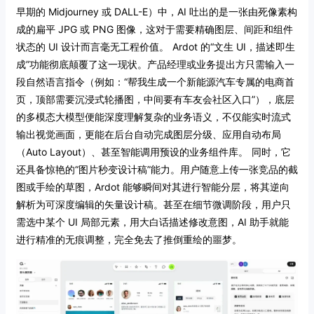
早期的 Midjourney 或 DALL-E）中，AI 吐出的是一张由死像素构
成的扁平 JPG 或 PNG 图像，这对于需要精确图层、间距和组件
状态的 UI 设计而言毫无工程价值。
Ardot 的“文生 UI，描述即生
成”功能彻底颠覆了这一现状。产品经理或业务提出方只需输入一
段自然语言指令（例如：“帮我生成一个新能源汽车专属的电商首
页，顶部需要沉浸式轮播图，中间要有车友会社区入口”），底层
的多模态大模型便能深度理解复杂的业务语义，不仅能实时流式
输出视觉画面，更能在后台自动完成图层分级、应用自动布局
（Auto Layout）、甚至智能调用预设的业务组件库。
同时，它
还具备惊艳的“图片秒变设计稿”能力。用户随意上传一张竞品的截
图或手绘的草图，Ardot 能够瞬间对其进行智能分层，将其逆向
解析为可深度编辑的矢量设计稿。甚至在细节微调阶段，用户只
需选中某个 UI 局部元素，用大白话描述修改意图，AI 助手就能
进行精准的无痕调整，完全免去了推倒重绘的噩梦。