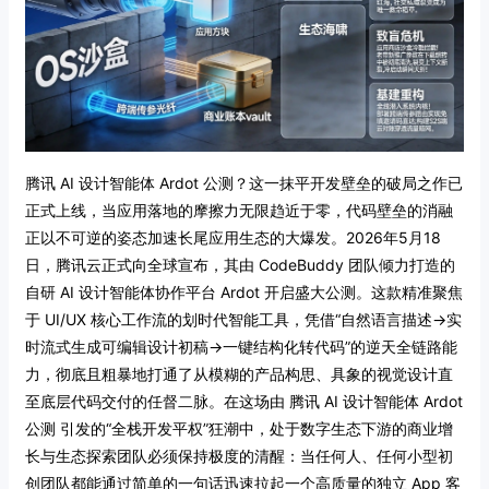
腾讯 AI 设计智能体 Ardot 公测？这一抹平开发壁垒的破局之作已
正式上线，当应用落地的摩擦力无限趋近于零，代码壁垒的消融
正以不可逆的姿态加速长尾应用生态的大爆发。2026年5月18
日，腾讯云正式向全球宣布，其由 CodeBuddy 团队倾力打造的
自研 AI 设计智能体协作平台 Ardot 开启盛大公测。这款精准聚焦
于 UI/UX 核心工作流的划时代智能工具，凭借“自然语言描述→实
时流式生成可编辑设计初稿→一键结构化转代码”的逆天全链路能
力，彻底且粗暴地打通了从模糊的产品构思、具象的视觉设计直
至底层代码交付的任督二脉。在这场由 腾讯 AI 设计智能体 Ardot
公测 引发的“全栈开发平权”狂潮中，处于数字生态下游的商业增
长与生态探索团队必须保持极度的清醒：当任何人、任何小型初
创团队都能通过简单的一句话迅速拉起一个高质量的独立 App 客