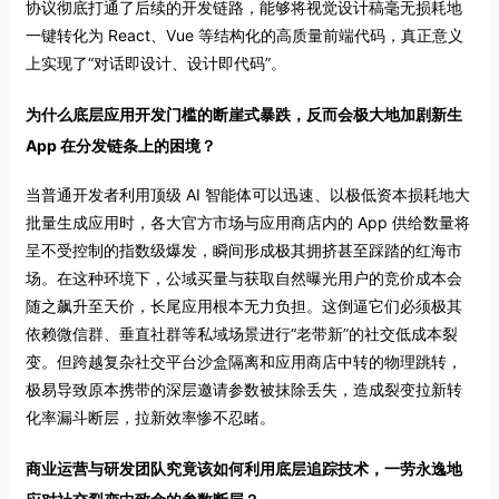
协议彻底打通了后续的开发链路，能够将视觉设计稿毫无损耗地
一键转化为 React、Vue 等结构化的高质量前端代码，真正意义
上实现了“对话即设计、设计即代码”。
为什么底层应用开发门槛的断崖式暴跌，反而会极大地加剧新生
App 在分发链条上的困境？
当普通开发者利用顶级 AI 智能体可以迅速、以极低资本损耗地大
批量生成应用时，各大官方市场与应用商店内的 App 供给数量将
呈不受控制的指数级爆发，瞬间形成极其拥挤甚至踩踏的红海市
场。在这种环境下，公域买量与获取自然曝光用户的竞价成本会
随之飙升至天价，长尾应用根本无力负担。这倒逼它们必须极其
依赖微信群、垂直社群等私域场景进行“老带新”的社交低成本裂
变。但跨越复杂社交平台沙盒隔离和应用商店中转的物理跳转，
极易导致原本携带的深层邀请参数被抹除丢失，造成裂变拉新转
化率漏斗断层，拉新效率惨不忍睹。
商业运营与研发团队究竟该如何利用底层追踪技术，一劳永逸地