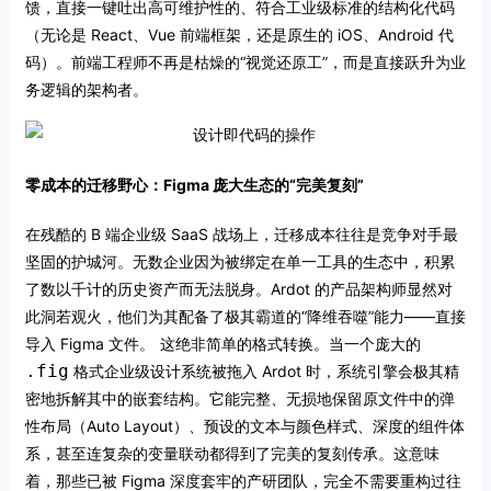
馈，直接一键吐出高可维护性的、符合工业级标准的结构化代码
（无论是 React、Vue 前端框架，还是原生的 iOS、Android 代
码）。前端工程师不再是枯燥的“视觉还原工”，而是直接跃升为业
务逻辑的架构者。
零成本的迁移野心：Figma 庞大生态的“完美复刻”
在残酷的 B 端企业级 SaaS 战场上，迁移成本往往是竞争对手最
坚固的护城河。无数企业因为被绑定在单一工具的生态中，积累
了数以千计的历史资产而无法脱身。Ardot 的产品架构师显然对
此洞若观火，他们为其配备了极其霸道的“降维吞噬”能力——直接
导入 Figma 文件。
这绝非简单的格式转换。当一个庞大的
.fig
格式企业级设计系统被拖入 Ardot 时，系统引擎会极其精
密地拆解其中的嵌套结构。它能完整、无损地保留原文件中的弹
性布局（Auto Layout）、预设的文本与颜色样式、深度的组件体
系，甚至连复杂的变量联动都得到了完美的复刻传承。这意味
着，那些已被 Figma 深度套牢的产研团队，完全不需要重构过往