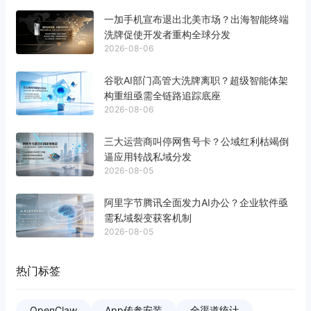
一加手机宣布退出北美市场？出海智能终端
洗牌促使开发者重构全球分发
2026-08-06
谷歌AI部门高管大洗牌离职？超级智能体架
构重组亟需全链路追踪底座
2026-08-06
三大运营商叫停网售号卡？公域红利枯竭倒
逼应用转战私域分发
2026-08-05
阿里字节腾讯全面发力AI办公？企业软件亟
需私域裂变获客机制
2026-08-05
热门标签
OpenClaw
App传参安装
全渠道统计