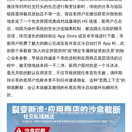
微信等封闭社交巨头的生态进行裂变拉新时，传统的分享与追踪
链路显得极其原始且不堪一击。假设老用户在微信群里兴致勃勃
地发送了一个包含拼团优惠或对战邀请的 H5 链接，新用户点击
后，却因为操作系统的安全沙盒隔离机制，被迫跳出当前的聊天
语境，经历漫长的跳转前往 App Store 或安卓市场进行下载；等
新用户耗费了极大的耐心完成安装并首次冷启动打开 App 时，此
前那个承载着“加入特定拼团房间”或“绑定专属师徒奖励关系”的核
心业务参数，早就在跨越多个系统进程和应用商店底层清洗的过
程中，被无情地抹杀得一干二净。新用户面对的是一个冷冰冰、
毫无关联的默认应用首页，不仅导致拼团任务宣告失败，满怀期
待分享的老用户也根本拿不到任何邀请佣金。这种“意图上下文”的
彻底断裂，会让本就极其脆弱的长尾应用冷启动循环在瞬间夭
折。