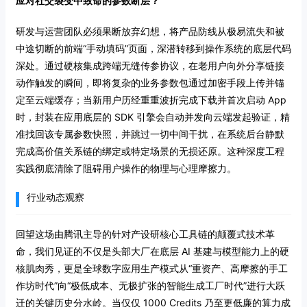
应对社交裂变中致命的参数断层？
研发与运营团队必须果断放弃幻想，将产品防线从极易流失和被
中途切断的前端“手动填码”页面，深潜转移到操作系统的底层代码
深处。通过硬核集成跨端无缝传参协议，在老用户向外分享链接
动作触发的瞬间，即将复杂的业务参数包通过加密手段上传并锚
定至云端缓存；当新用户历经重重波折完成下载并首次启动 App
时，封装在应用底层的 SDK 引擎会自动并发向云端发起验证，精
准找回该专属参数快照，并跳过一切中间干扰，在系统后台静默
完成高价值关系链的绑定或特定场景的无损还原。这种深度工程
实践彻底清除了阻碍用户操作的物理与心理摩擦力。
行业动态观察
回望这场由腾讯主导的针对产设研核心工具链的颠覆式技术革
命，我们见证的不仅是头部大厂在底层 AI 基建与模型能力上的硬
核肌肉秀，更是全球数字应用生产模式从“重资产、高摩擦的手工
作坊时代”向“极低成本、无极扩张的智能生成工厂时代”进行大跃
迁的关键历史分水岭。当仅仅 1000 Credits 乃至更低廉的算力成