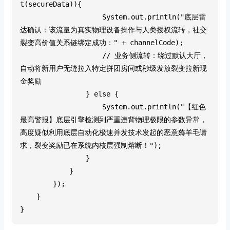
t(secureData)){
                    System.out.println("底层雷
达确认：该流量为真实物理设备操作与人类授权流转，社交
裂变高价值关系链绑定成功：" + channelCode);
                    // 业务侧流转：绕过默认大厅，
自动将新用户无缝拉入特定拼团房间或秒级发放裂变拉新现
金奖励
                } else {
                    System.out.println("【红色
最高警报】底层引擎检测到严重违背物理极限的参数异常，
高度疑似利用底层自动化极速并发技术发起的恶意薅羊毛请
求，裂变奖励已在系统内核层强制熔断！");
                }
            }
        });
    }
}