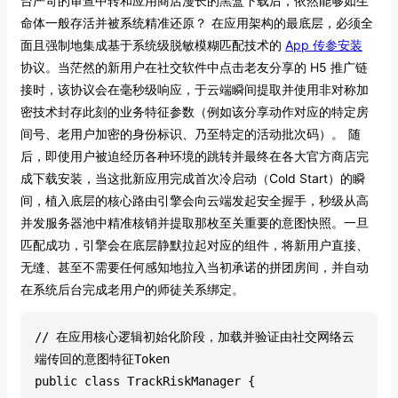
台严苛的审查中转和应用商店漫长的黑盒下载后，依然能够如生
命体一般存活并被系统精准还原？
在应用架构的最底层，必须全
面且强制地集成基于系统级脱敏模糊匹配技术的
App 传参安装
协议。当茫然的新用户在社交软件中点击老友分享的 H5 推广链
接时，该协议会在毫秒级响应，于云端瞬间提取并使用非对称加
密技术封存此刻的业务特征参数（例如该分享动作对应的特定房
间号、老用户加密的身份标识、乃至特定的活动批次码）。
随
后，即使用户被迫经历各种环境的跳转并最终在各大官方商店完
成下载安装，当这批新应用完成首次冷启动（Cold Start）的瞬
间，植入底层的核心路由引擎会向云端发起安全握手，秒级从高
并发服务器池中精准核销并提取那枚至关重要的意图快照。一旦
匹配成功，引擎会在底层静默拉起对应的组件，将新用户直接、
无缝、甚至不需要任何感知地拉入当初承诺的拼团房间，并自动
在系统后台完成老用户的师徒关系绑定。
// 在应用核心逻辑初始化阶段，加载并验证由社交网络云
端传回的意图特征Token
public class TrackRiskManager {