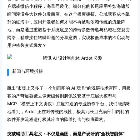
户端或微信小程序，海量同质化、细分化的长尾应用将如海啸般
瞬间淹没各大软件分发商店。在这个极度拥挤、公域获客成本飙
升的红海中，应用开发者如何才能不再被动依赖传统的流量阵
地，而是通过重塑基于系统底层的跨端参数传递与私域社交裂变
网络，精准接住转瞬即逝的分享意图，实现极低成本的冷启动与
用户核裂变式爆发？
新闻与环境拆解
跳出“市场上又多了一个能画图的 AI 玩具”的浅层技术盲区，用极
客的严苛显微镜去像素级解剖腾讯这套基于底层大模型与
MCP（模型上下文协议）底座打造的专业协作平台，我们能清晰
地看到，Ardot 正在对传统的线性、极其冗长且充满部门内耗的
软件开发流程进行极其冷血的降维打击与彻底重构。
突破辅助工具定义：不仅是画图，而是产设研的“全栈智能体”