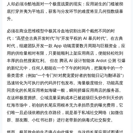
人却必须冷酷地面对一个极度战栗的现实：应用诞生的门槛被彻
底打穿并夷为平地后，获客与分发环节的难度将呈几何指数级暴
升。
必须在商业思维模型中极其冷血地切割出两个截然不同的时
代：“高壁垒古典开发时代”与“开发平权的 AI 暴兵时代”。在古典
时代，组建团队开发一款 App 动辄需要数月周期与巨额资金，应
用的供给量相对有限，只要能顺利上架应用商店，便能轻松吃到
丰厚的自然搜索红利。
但在 腾讯 AI 设计智能体 Ardot 公测 引爆
的新纪元中，任何人都能在一个下午的时间内，把脑海中的一个
垂类需求（例如“一个专门针对爬宠爱好者的智能日记与翻译器”）
迅速转化为可执行的代码并打包发布。海量极度细分、功能高度
同质化的长尾应用将如海啸一般，瞬间挤爆应用商店的服务器。
在这样极度拥挤、公域流量采购成本已被超级巨头炒作到天价的
红海市场中，初创的长尾应用根本无力承担昂贵的曝光费用，它
们唯一且必须依赖的生存路径，就是基于私域社交网络（如微信
群、朋友圈、小红书社群）进行老带新的病毒式社交裂变。
然而，极其致命的生态痛点由此爆发。当这些长尾应用试图通过