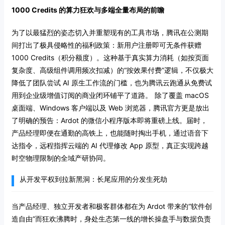
1000 Credits 的算力狂欢与多端全量布局的前瞻
为了以最猛烈的姿态切入并重塑现有的工具市场，腾讯在公测期
间打出了极具侵略性的福利政策：新用户注册即可无条件获赠
1000 Credits（积分额度）。这种基于真实算力消耗（如按页面
复杂度、高级组件调用频次扣减）的“按效果付费”逻辑，不仅极大
降低了团队尝试 AI 原生工作流的门槛，也为腾讯云跑通从免费试
用到企业级增值订阅的商业闭环铺平了道路。
除了覆盖 macOS
桌面端、Windows 客户端以及 Web 浏览器，腾讯官方更是放出
了明确的预告：Ardot 的微信小程序版本即将重磅上线。届时，
产品经理即便在通勤的高铁上，也能随时掏出手机，通过语音下
达指令，远程指挥云端的 AI 代理修改 App 原型，真正实现跨越
时空物理限制的全域产研协同。
从开发平权到拉新黑洞：长尾应用的分发生死劫
当产品经理、独立开发者和极客群体都在为 Ardot 带来的“软件创
造自由”而狂欢沸腾时，身处生态第一线的增长操盘手与数据负责