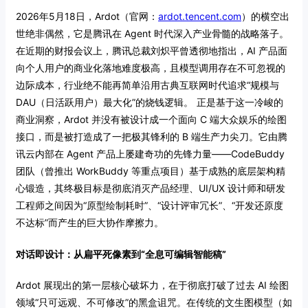
2026年5月18日，Ardot（官网：
ardot.tencent.com
）的横空出
世绝非偶然，它是腾讯在 Agent 时代深入产业骨髓的战略落子。
在近期的财报会议上，腾讯总裁刘炽平曾透彻地指出，AI 产品面
向个人用户的商业化落地难度极高，且模型调用存在不可忽视的
边际成本，行业绝不能再简单沿用古典互联网时代追求“规模与
DAU（日活跃用户）最大化”的烧钱逻辑。
正是基于这一冷峻的
商业洞察，Ardot 并没有被设计成一个面向 C 端大众娱乐的绘图
接口，而是被打造成了一把极其锋利的 B 端生产力尖刀。它由腾
讯云内部在 Agent 产品上屡建奇功的先锋力量——CodeBuddy
团队（曾推出 WorkBuddy 等重点项目）基于成熟的底层架构精
心锻造，其终极目标是彻底消灭产品经理、UI/UX 设计师和研发
工程师之间因为“原型绘制耗时”、“设计评审冗长”、“开发还原度
不达标”而产生的巨大协作摩擦力。
对话即设计：从扁平死像素到“全息可编辑智能稿”
Ardot 展现出的第一层核心破坏力，在于彻底打破了过去 AI 绘图
领域“只可远观、不可修改”的黑盒诅咒。在传统的文生图模型（如