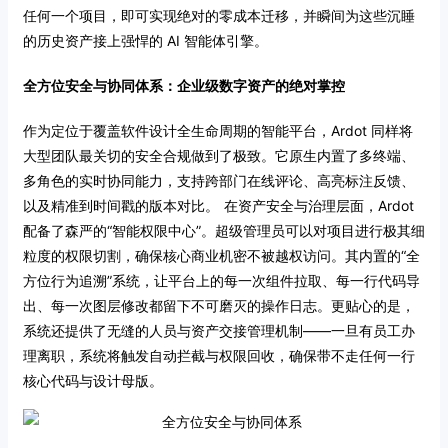
任何一个项目，即可实现绝对的零成本迁移，并瞬间为这些沉睡
的历史资产接上强悍的 AI 智能体引擎。
全方位安全与协同体系：企业级数字资产的绝对掌控
作为定位于覆盖软件设计全生命周期的智能平台，Ardot 同样将
大型团队最关切的安全合规做到了极致。它原生内置了多终端、
多角色的实时协同能力，支持跨部门在线评论、高亮标注反馈、
以及精准到时间戳的版本对比。
在资产安全与治理层面，Ardot
配备了森严的“智能权限中心”。超级管理员可以对项目进行极其细
粒度的权限切割，确保核心商业机密不被越权访问。其内置的“全
方位行为追溯”系统，让平台上的每一次组件拉取、每一行代码导
出、每一次图层修改都留下不可磨灭的操作日志。更贴心的是，
系统还提供了无缝的人员与资产交接管理机制——一旦有员工办
理离职，系统将触发自动拦截与权限回收，确保带不走任何一行
核心代码与设计母版。