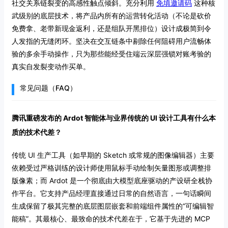
社交关系链裂变的高感性触点倾斜。充分利用
免填邀请码
这种核
武级别的底层技术，将产品内所有的运营转化活动（不论是砍价
免费拿、老带新现金返利，还是组队开黑排位）设计成极简到令
人发指的无缝闭环。坚决在交互链条中剔除任何阻碍用户流畅体
验的多余手动操作，只为那些能经受住端云深层强锁对账考验的
真实自发裂变动作买单。
常见问题（FAQ）
腾讯重磅发布的 Ardot 智能体与业界传统的 UI 设计工具有什么本
质的技术代差？
传统 UI 生产工具（如早期的 Sketch 或常规的图像编辑器）主要
依赖受过严格训练的设计师使用鼠标手动绘制矢量图形或调整排
版像素；而 Ardot 是一个彻底由大模型底座驱动的产设研全栈协
作平台。它支持产品经理直接通过日常的自然语言，一句话瞬间
生成保留了极其完整的底层图层嵌套和前端组件属性的“可编辑智
能稿”。其最核心、最致命的技术代差在于，它基于先进的 MCP