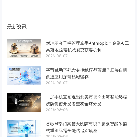
最新资讯
对冲基金千禧管理牵手Anthropic？金融AI工
具落地亟需私域裂变获客机制
2026-08-07
字节跳动下死命令拒绝模型蒸馏？底层自研
倒逼应用深耕私域留存
2026-08-07
一加手机宣布退出北美市场？出海智能终端
洗牌促使开发者重构全球分发
2026-08-06
谷歌AI部门高管大洗牌离职？超级智能体架
构重组亟需全链路追踪底座
2026-08-06