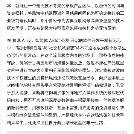
本，就能让一个毫无技术背景的草根产品团队，以极低的时间与
资金损耗，将脑海中稍纵即逝的灵感瞬间固化为可稳定执行的工
业级前端代码时，那个曾经作为古典互联网最高商业壁垒的技术
研发周期，正在被超级大模型底座以摧枯拉朽之势无情压缩。
在 腾讯 AI 设计智能体 Ardot 公测 开启的软件开发平权新纪元
中，“应用海啸泛滥”与“社交私域裂变”将不可逆地成为整个数字生
态运行的新常态。在这个流量极度内卷的沙场上，那些依然抱残
守缺、沉溺于古典应用市场海量买量投放、迟迟不愿在产品底层
架构中进行大破大立重构分享防线的迟钝团队，注定将被这波由
技术平权催生的拥挤长尾泡沫彻底淹没甚至绞杀。向那些本质上
封闭排他的社交巨头平台索要绝对透明的溯源与确权通路，无异
于痴人说梦。果断将防御与扩张的阵地打入操作系统的最深层代
码内核，用不可篡改的深度参数路由去强硬承接每一丝跨端唤醒
的微弱光芒，用极致丝滑、甚至不需要用户思考的免填邀请引擎
去强行缝合流量漏斗的黑洞，才是现代企业在这场浩荡的技术重
构风暴中，死死捍卫住自身商业增长底盘的唯一生路。