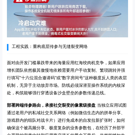
工程实践：重构底层传参与无缝裂变网络
面对由开发门槛暴跌带来的海量应用红海绞肉机竞争，如果应用
增长团队依然极其傲慢地依赖需要用户手动复制、繁琐跳转并强
行填写“十六位混合邀请码”或“数字房间号”这种极度反人类的表层
机制，无异于主动放弃市场。防线必须深潜至操作系统的内核深
处，构筑能够强行穿透设备沙盒壁垒的参数传递总线。
部署跨端传参路由，承接社交裂变的像素级接盘
当独立应用试图
通过老用户的私域社交关系网络（例如微信生态内的拼单分享、
游戏群内的组队对战卡片）进行免成本的自发拉新扩张时，如何
确保这个被高频分享、极度复杂的业务参数包，在经历了外部平