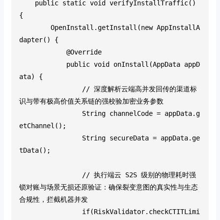
    public static void verifyInstallTraffic() 
{
        OpenInstall.getInstall(new AppInstallA
dapter() {
            @Override
            public void onInstall(AppData appD
ata) {
                // 深度解析云端高并发回传的渠道标
识与带有极高价值关系链的强校验加密业务参数
                String channelCode = appData.g
etChannel();
                String secureData = appData.ge
tData();
                // 执行端云 S2S 级别的物理耗时强
锁对账与场景无损还原验证：确保裂变意图的真实性与生态
合规性，拦截机器并发
                if(RiskValidator.checkCTITLimi