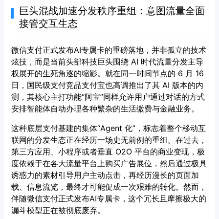
巨头混战加速分发秩序重组：意图流量全面
接管交互生态
微信支付正式发布AI专属卡的重磅落地，并非孤立的技术
炫技，而是当前头部科技巨头围绕 AI 时代流量分发主导
权展开的生死角逐的缩影。就在同一时间节点的 6 月 16
日，国民级支付竞品支付宝也高调推出了其 AI 版本的内
测，其核心主打功能“阿宝”同样允许用户通过对话的方式
安排智能体自动办理各种繁杂的生活缴费与金融业务。
这种底层支付基建的集体“Agent 化”，标志着整个移动互
联网的分发生态正在经历一场史无前例的重组。在过去，
第三方应用、小程序或者垂直 O2O 平台的商业变现，极
度依赖于在各大流量平台上购买广告展位，然后通过极具
诱惑力的素材引导用户主动点击，再经历漫长的页面加
载、信息流览，最终才可能促成一次艰难的转化。然而，
伴随微信支付正式发布AI专属卡，这个冗长且摩擦极大的
漏斗模型正在被彻底废弃。