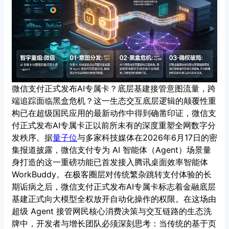
微信支付正式发布AI专属卡？底层基建接管意图流量，跨
端追踪面临黑盒危机？这一生态交互底层逻辑的颠覆性重
构已在超级国民应用的最新动作中得到确凿印证，微信支
付正式发布AI专属卡正以前所未有的深度重塑全网数字分
发秩序。据
量子位
与多家科技媒体在2026年6月17日的密
集报道披露，微信支付专为 AI 智能体（Agent）场景量
身打造的这一重磅功能已首发接入腾讯桌面效率智能体
WorkBuddy。在极客圈层对传统繁杂跳转支付体验的长
期诟病之后，微信支付正式发布AI专属卡标志着金融底层
基建正式向大模型全权放开自动化操作的权限。在这场由
超级 Agent 接管网民核心消费决策与交互链路的生态洗
牌中，开发者与增长团队必须深刻思考：当传统的基于页