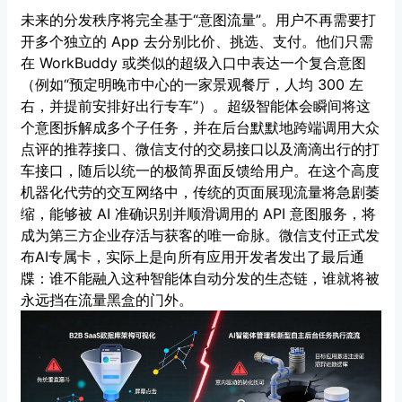
未来的分发秩序将完全基于“意图流量”。用户不再需要打
开多个独立的 App 去分别比价、挑选、支付。他们只需
在 WorkBuddy 或类似的超级入口中表达一个复合意图
（例如“预定明晚市中心的一家景观餐厅，人均 300 左
右，并提前安排好出行专车”）。超级智能体会瞬间将这
个意图拆解成多个子任务，并在后台默默地跨端调用大众
点评的推荐接口、微信支付的交易接口以及滴滴出行的打
车接口，随后以统一的极简界面反馈给用户。在这个高度
机器化代劳的交互网络中，传统的页面展现流量将急剧萎
缩，能够被 AI 准确识别并顺滑调用的 API 意图服务，将
成为第三方企业存活与获客的唯一命脉。微信支付正式发
布AI专属卡，实际上是向所有应用开发者发出了最后通
牒：谁不能融入这种智能体自动分发的生态链，谁就将被
永远挡在流量黑盒的门外。