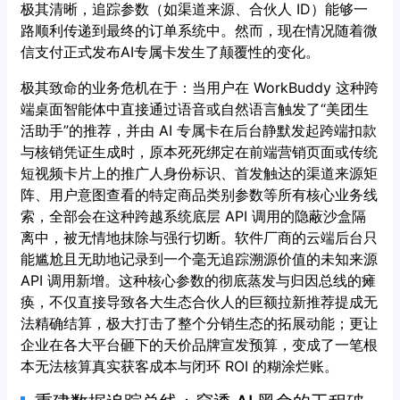
极其清晰，追踪参数（如渠道来源、合伙人 ID）能够一
路顺利传递到最终的订单系统中。然而，现在情况随着微
信支付正式发布AI专属卡发生了颠覆性的变化。
极其致命的业务危机在于：当用户在 WorkBuddy 这种跨
端桌面智能体中直接通过语音或自然语言触发了“美团生
活助手”的推荐，并由 AI 专属卡在后台静默发起跨端扣款
与核销凭证生成时，原本死死绑定在前端营销页面或传统
短视频卡片上的推广人身份标识、首发触达的渠道来源矩
阵、用户意图查看的特定商品类别参数等所有核心业务线
索，全部会在这种跨越系统底层 API 调用的隐蔽沙盒隔
离中，被无情地抹除与强行切断。软件厂商的云端后台只
能尴尬且无助地记录到一个毫无追踪溯源价值的未知来源
API 调用新增。这种核心参数的彻底蒸发与归因总线的瘫
痪，不仅直接导致各大生态合伙人的巨额拉新推荐提成无
法精确结算，极大打击了整个分销生态的拓展动能；更让
企业在各大平台砸下的天价品牌宣发预算，变成了一笔根
本无法核算真实获客成本与闭环 ROI 的糊涂烂账。