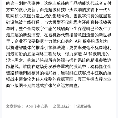
的这一划时代事件，这绝非单纯的产品功能迭代或者支付
方式的微小更新，而是超级科技巨头吹响的接管下一代互
联网核心意图分发主权的集结号角。当数字消费的底层基
础设施被全线打通，当大模型不仅能思考还能直接花钱买
单时，整个全网数字生态的残酷商业生存逻辑已经发生了
最底层的断裂演变。在被机器代劳接管意图流量的新世界
里，企业不仅要拼尽全力优化自身的 API 服务响应能力
以挤进智能体的推荐引擎算法池；更要率先毫不犹豫地利
用最前沿的底层网络工程防线，强力穿透 AI 静默调用的
混沌黑盒、构筑起跨越所有终端与操作系统的精准参数追
踪总线。谁能在这场分发秩序重构的激流中，稳稳攥住全
链路精准归因核算的核武器，谁就能在获客成本狂飙的拉
锯战中避免沦为任人收割的数据盲区，真正掌握支撑企业
商业版图长期跨越式扩张的命运方向盘。
文章标签：
App传参安装
全渠道统计
深度链接