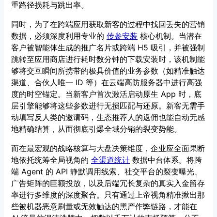
重路径损耗与跳出率。
同时，为了在跨端应用获取新客的过程中找回丢失的营销
数据，必须深度利用专业的
传参安装
核心机制。当潜在
客户被智能体生成的推广名片或跨端 H5 吸引，并被强制
跳转至应用商店进行耗时数分钟的下载安装时，该机制能
够将交互瞬间所携带的极具价值的业务参数（如精准触达
渠道、合伙人唯一 ID 等）在云端高防服务器中进行高强
度的时空锚定。当新客户首次激活启动原生 App 时，底
层引擎能够将这些参数进行无损匹配与还原。新客无需手
动填写反人类的邀请码，生态推荐人的返佣也能自动无感
地精确结算，从而彻底引爆全域分销的裂变势能。
而在最宏观的战略核算与大盘决策维度，企业应全面果断
地依托统筹全局视角的
全渠道统计
数据中台体系。将跨
端 Agent 的 API 静默调用线索、社交平台的裂变曝光、
广告矩阵的巨额投放，以及后端冗长复杂的真实入金留存
率进行多维度的深度聚合。只有通过上帝视角精准揪出那
些被机器恶意刷量或无效触达的黑产作弊链路，才能在