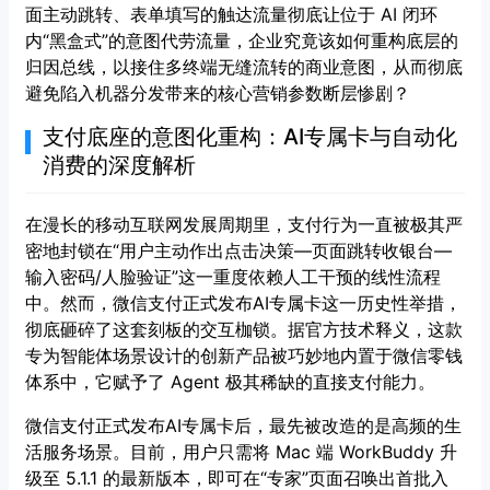
面主动跳转、表单填写的触达流量彻底让位于 AI 闭环
内“黑盒式”的意图代劳流量，企业究竟该如何重构底层的
归因总线，以接住多终端无缝流转的商业意图，从而彻底
避免陷入机器分发带来的核心营销参数断层惨剧？
支付底座的意图化重构：AI专属卡与自动化
消费的深度解析
在漫长的移动互联网发展周期里，支付行为一直被极其严
密地封锁在“用户主动作出点击决策—页面跳转收银台—
输入密码/人脸验证”这一重度依赖人工干预的线性流程
中。然而，微信支付正式发布AI专属卡这一历史性举措，
彻底砸碎了这套刻板的交互枷锁。据官方技术释义，这款
专为智能体场景设计的创新产品被巧妙地内置于微信零钱
体系中，它赋予了 Agent 极其稀缺的直接支付能力。
微信支付正式发布AI专属卡后，最先被改造的是高频的生
活服务场景。目前，用户只需将 Mac 端 WorkBuddy 升
级至 5.1.1 的最新版本，即可在“专家”页面召唤出首批入