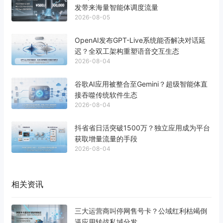
发带来海量智能体调度流量
2026-08-05
OpenAI发布GPT-Live系统能否解决对话延
迟？全双工架构重塑语音交互生态
2026-08-04
谷歌AI应用被整合至Gemini？超级智能体直
接吞噬传统软件生态
2026-08-04
抖省省日活突破1500万？独立应用成为平台
获取增量流量的手段
2026-08-04
相关资讯
三大运营商叫停网售号卡？公域红利枯竭倒
逼应用转战私域分发