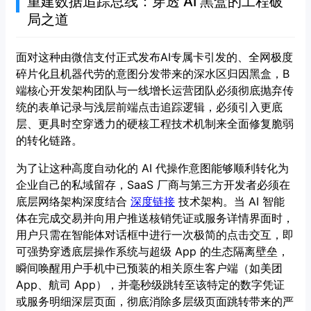
重建数据追踪总线：穿透 AI 黑盒的工程破
局之道
面对这种由微信支付正式发布AI专属卡引发的、全网极度
碎片化且机器代劳的意图分发带来的深水区归因黑盒，B
端核心开发架构团队与一线增长运营团队必须彻底抛弃传
统的表单记录与浅层前端点击追踪逻辑，必须引入更底
层、更具时空穿透力的硬核工程技术机制来全面修复脆弱
的转化链路。
为了让这种高度自动化的 AI 代操作意图能够顺利转化为
企业自己的私域留存，SaaS 厂商与第三方开发者必须在
底层网络架构深度结合
深度链接
技术架构。当 AI 智能
体在完成交易并向用户推送核销凭证或服务详情界面时，
用户只需在智能体对话框中进行一次极简的点击交互，即
可强势穿透底层操作系统与超级 App 的生态隔离壁垒，
瞬间唤醒用户手机中已预装的相关原生客户端（如美团
App、航司 App），并毫秒级跳转至该特定的数字凭证
或服务明细深层页面，彻底消除多层级页面跳转带来的严