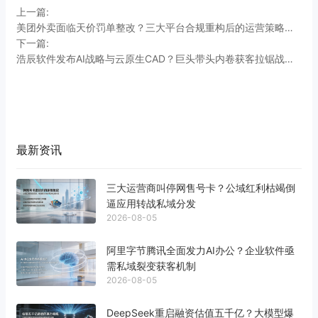
上一篇:
美团外卖面临天价罚单整改？三大平台合规重构后的运营策略走向
下一篇:
浩辰软件发布AI战略与云原生CAD？巨头带头内卷获客拉锯战才刚刚开始
最新资讯
三大运营商叫停网售号卡？公域红利枯竭倒
逼应用转战私域分发
2026-08-05
阿里字节腾讯全面发力AI办公？企业软件亟
需私域裂变获客机制
2026-08-05
DeepSeek重启融资估值五千亿？大模型爆