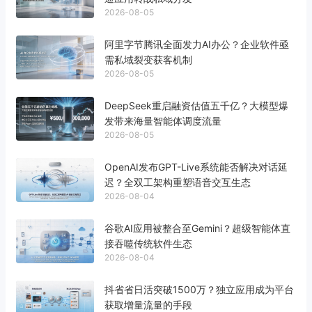
2026-08-05
阿里字节腾讯全面发力AI办公？企业软件亟
需私域裂变获客机制
2026-08-05
DeepSeek重启融资估值五千亿？大模型爆
发带来海量智能体调度流量
2026-08-05
OpenAI发布GPT-Live系统能否解决对话延
迟？全双工架构重塑语音交互生态
2026-08-04
谷歌AI应用被整合至Gemini？超级智能体直
接吞噬传统软件生态
2026-08-04
抖省省日活突破1500万？独立应用成为平台
获取增量流量的手段