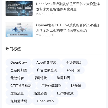
DeepSeek重启融资估值五千亿？大模型爆
发带来海量智能体调度流量
2026-08-05
OpenAI发布GPT-Live系统能否解决对话延
迟？全双工架构重塑语音交互生态
2026-08-04
热门标签
OpenClaw
App传参安装
全渠道统计
全链路归因
广告效果监测
app归因
无缝传参
深度链接
跨屏归因
CTIT异常检测
广告作弊识别
防作弊
虚假流量
场景还原
反作弊过滤
免填邀请码
Open-web