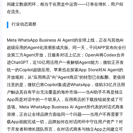
间建立数据闭环，相当于在黑盒中运营——订单在增长，用户却
在流失。
行业动态观察
Meta WhatsApp Business AI Agent的全球上线，正在与其他AI
超级应用的Agent化浪潮形成共振。同一天，千问APP宣布向全行
业第三方Agent开放，日服务对话上亿次；OpenAI将Codex合并
进ChatGPT，近10亿周活用户一夜解锁Agent能力；微软正开发
统一的Copilot超级应用。苹果也在探索App Store对AI Agent的
开放规则，从"应用商店"向"Agent商店"的转型已在酝酿。更值得
注意的是，微软已将Copilot集成进WhatsApp，借助33亿月活用
户触达其自有平台无法覆盖的海外市场——当AI助手不再是独立
App而是对话中的一个联系人，应用商店的下载按钮就变成了可
选项。Meta WhatsApp Business AI Agent所代表的对话式商务
浪潮，正在让全球品牌方面临同一个问题——当用户不再需要下
载App就能完成一切，品牌如何在对话闭环中守住用户资产？对
于开发者和增长团队而言，在对话式商务与独立App之间建立可