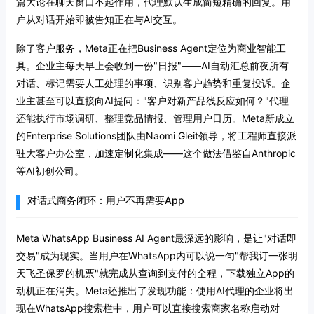
篇大论在聊天窗口不起作用，代理默认生成简短精确的回复。用
户从对话开始即被告知正在与AI交互。
除了客户服务，Meta正在把Business Agent定位为商业智能工
具。企业主每天早上会收到一份"日报"——AI自动汇总前夜所有
对话、标记需要人工处理的事项、识别客户趋势和重复投诉。企
业主甚至可以直接向AI提问："客户对新产品线反应如何？"代理
还能执行市场调研、整理竞品情报、管理用户日历。Meta新成立
的Enterprise Solutions团队由Naomi Gleit领导，将工程师直接派
驻大客户办公室，加速定制化集成——这个做法借鉴自Anthropic
等AI初创公司。
对话式商务闭环：用户不再需要App
Meta WhatsApp Business AI Agent最深远的影响，是让"对话即
交易"成为现实。当用户在WhatsApp内可以说一句"帮我订一张明
天飞圣保罗的机票"就完成从查询到支付的全程，下载独立App的
动机正在消失。Meta还推出了发现功能：使用AI代理的企业将出
现在WhatsApp搜索栏中，用户可以直接搜索商家名称启动对