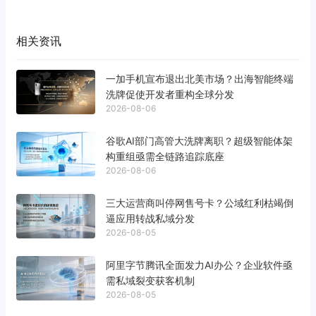
相关资讯
一加手机宣布退出北美市场？出海智能终端
洗牌促使开发者重构全球分发
2026-08-06
谷歌AI部门高管大洗牌离职？超级智能体架
构重组亟需全链路追踪底座
2026-08-06
三大运营商叫停网售号卡？公域红利枯竭倒
逼应用转战私域分发
2026-08-05
阿里字节腾讯全面发力AI办公？企业软件亟
需私域裂变获客机制
2026-08-05