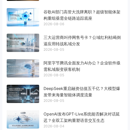
谷歌AI部门高管大洗牌离职？超级智能体架
构重组亟需全链路追踪底座
2026-08-06
三大运营商叫停网售号卡？公域红利枯竭倒
逼应用转战私域分发
2026-08-05
阿里字节腾讯全面发力AI办公？企业软件亟
需私域裂变获客机制
2026-08-05
DeepSeek重启融资估值五千亿？大模型爆
发带来海量智能体调度流量
2026-08-05
OpenAI发布GPT-Live系统能否解决对话延
迟？全双工架构重塑语音交互生态
2026-08-04