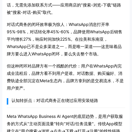
话，无需先添加联系方式——应用商店的"搜索-浏览-下载"链路
被"搜索-对话-购买"取代。
对话式商务的闭环效率极为惊人：WhatsApp消息打开率
95%-98%，对话转化率45%-60%，品牌使用WhatsApp后销售
平均增长27%，响应时间加快225%。在拉美和东南亚，
WhatsApp已不是众多渠道之一，而是唯一渠道——这意味着品
牌方要么进入WhatsApp闭环，要么失去整个市场。
但这种闭环对品牌方有一个残酷的代价：用户在WhatsApp内完
成全流程后，品牌方看不到用户是谁。对话数据、购买偏好、消
费轨迹全部沉淀在Meta生态内，品牌方拿到的是交易流水，不是
用户资产。
认知转折点：对话式商务正在绕过应用安装链路
Meta WhatsApp Business AI Agent的底层趋势，是用户获取服
务的方式从"主动页面流量"转向"对话/任务流量"。传统App模型
建立在"用户搜索→浏览→点击→下载→打开→注册"的线性链路