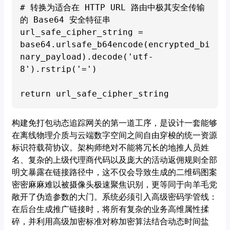
# 转换为适合在 HTTP URL 路由中极其安全传输
的 Base64 安全特征串

url_safe_cipher_string = 
base64.urlsafe_b64encode(encrypted_bi
nary_payload).decode('utf-
8').rstrip('=')

构建免打包动态追踪网关的第一道工序，是设计一套能够
在离线物理介质与云端数字空间之间自由穿梭的统一资源
标识符载荷协议。架构师绝对不能将冗长的地推人员姓
名、复杂的上级代理商代码以及庞大的活动返佣规则全部
明文暴露在链接路径中，这不仅会导致生成的二维码图案
密密麻麻难以被摄像头极速聚焦识别，更等同于向羊毛党
敞开了伪造参数的大门。系统必须引入高级密码学管线：
在后台生成推广链接时，将所有复杂的业务高维属性揉
碎，并利用高级加密标准对称加密算法结合动态时间盐