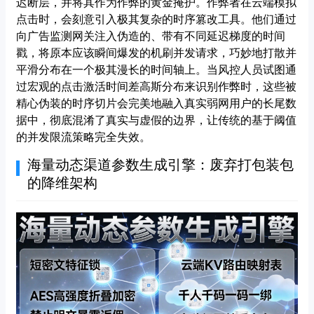
迟断层，并将其作为作弊的黄金掩护。作弊者在云端模拟
点击时，会刻意引入极其复杂的时序篡改工具。他们通过
向广告监测网关注入伪造的、带有不同延迟梯度的时间
戳，将原本应该瞬间爆发的机刷并发请求，巧妙地打散并
平滑分布在一个极其漫长的时间轴上。当风控人员试图通
过宏观的点击激活时间差高斯分布来识别作弊时，这些被
精心伪装的时序切片会完美地融入真实弱网用户的长尾数
据中，彻底混淆了真实与虚假的边界，让传统的基于阈值
的并发限流策略完全失效。
海量动态渠道参数生成引擎：废弃打包装包
的降维架构