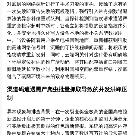
对底层的网络探针进行了手术刀般的重构。废除了原有的
一次失败即宣告失败的死板逻辑，强行引入带有指数退避
算法的异步补偿重试队列。当探针检测到首次请求遭遇严
重的套接字超时中断时，它会立刻将提取的设备指纹序列
化，并安全地持久化写入设备本地的极小关系型数据库
中。当设备随着用户乘坐电梯回到地面、重新捕获到强劲
的高速网络信号时，沉睡的守护线程瞬间苏醒，将积压的
指纹请求重新发射。同时，云端网关针对这种带有明确地
下环境定位标识的推广活动码，将其匹配存活窗口期极其
慷慨地延长至数小时，利用时间和空间的双重容错，彻底
缝合了弱网环境带来的致命物理断层。
渠道码遭遇黑产爬虫批量抓取导致的并发洪峰压
制
异常现象与排查背景：在一次裂变奖金极高的全国高校拉
新战役开启后的第十分钟，企业的核心业务监测大屏毫无
征兆地爆出极其刺眼的红色熔断警报。系统的超高速内存
路由集群在短短六十秒内，遭遇了数以百万计的异常高频