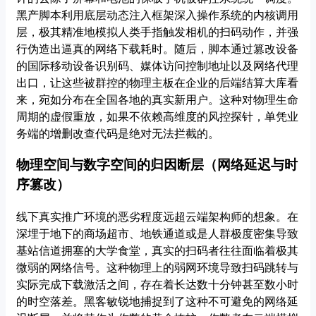
黑产脚本利用底层动态注入框架深入操作系统的内核调用
层，极其精准地模拟人类手指触发相机的扫码动作，并强
行伪造出逼真的网络下载耗时。随后，脚本通过篡改设备
的国际移动设备识别码、媒体访问控制地址以及网络代理
出口，让这些被群控的物理主板在企业的后端结算大库看
来，宛如分布在全国各地的真实新用户。这种对物理生命
周期的虚假重放，如果不依赖高维度的风控探针，单凭业
务端的增删改查代码是绝对无法拦截的。
物理空间与数字空间的归因断层（网络延迟与时
序篡改）
线下真实推广环境的恶劣程度远超云端架构师的想象。在
深埋于地下的商场超市、地铁通道或是人群极度密集导致
基站信道拥塞的大学食堂，真实的扫码者往往面临着极其
微弱的网络信号。这种物理上的弱网环境导致扫码跳转与
实际完成下载激活之间，存在着长达数十分钟甚至数小时
的时空落差。黑客敏锐地捕捉到了这种不可避免的网络延