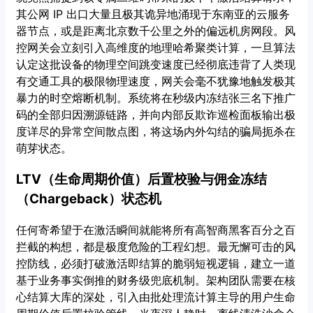
其公网 IP 出口大量且极其诡异地涌现于东南亚的云服务
器节点，或是距离北京数千公里之外的偏远机房网段。风
控网关会立刻引入高维度的地理哈希聚类计算，一旦算法
认定这批设备的物理空间跳变速度已经彻底违背了人类现
有交通工具的极限物理速度，网关会毫不犹豫地触发极其
暴力的时空熔断机制。系统将在秒级内冻结张三名下推广
码的全部归因溯源链路，并向内部反欺诈巡检面板输出极
度详尽的异常空间散点图，将这场内外勾结的骗局扼杀在
萌芽状态。
LTV（生命周期价值）后置校验与佣金冻结
（Chargeback）状态机
任何寄希望于在激活瞬间就能将所有高智商黑客百分之百
拦截的构想，都是极度危险的工程幻想。最无懈可击的风
控防线，必须打破激活即结算的脆弱短视逻辑，建立一道
基于业务事实倒推的财务级兜底机制。架构团队需要在核
心结算大库的深处，引入由批处理流计算主导的用户生命