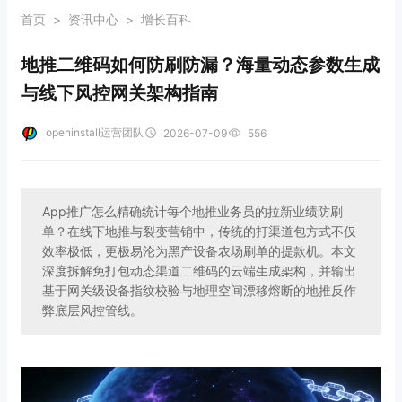
首页
>
资讯中心
>
增长百科
地推二维码如何防刷防漏？海量动态参数生成
与线下风控网关架构指南
openinstall运营团队
2026-07-09
556
App推广怎么精确统计每个地推业务员的拉新业绩防刷
单？在线下地推与裂变营销中，传统的打渠道包方式不仅
效率极低，更极易沦为黑产设备农场刷单的提款机。本文
深度拆解免打包动态渠道二维码的云端生成架构，并输出
基于网关级设备指纹校验与地理空间漂移熔断的地推反作
弊底层风控管线。