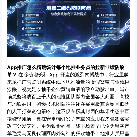
App推广怎么精确统计每个地推业务员的拉新业绩防刷
单？
在移动增长和 App 开发的激烈肉搏战中，行业里越
来越把广告监测系统中线下地推流量的虚假繁荣与业绩糊
涂账，视为足以抽干企业营销血液的致命动脉出血。当市
场总监将成百上千人的地推团队撒向全国各大商圈、高校
与地铁站时，初级技术团队往往还在采用极其原始且低效
的人工打渠道包策略，这不仅在极其封闭的苹果生态中直
接碰壁瘫痪，更在安卓端引发了严重的应用程序包签名篡
改与分发灾难。更为致命的是，线下场景早已沦为黑灰产
羊毛党与无良代理商内外勾结的狂欢地带：地推人员只需