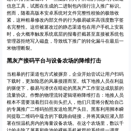
信息工具，试图在生成的二进制包内强行注入推广标识。
然而，随着高版本安卓系统对文件完整性校验的极致收
紧，这种粗暴修改内部文件的行为极易破坏高强度数字签
名完整性。这些被篡改过的静态渠道包在用户手机上安装
时，会大概率触发系统底层的报毒拦截甚至直接被系统包
管理器拒绝写入磁盘，导致线下推广的转化漏斗在最后一
米物理断裂。
黑灰产接码平台与设备农场的降维打击
当粗暴的打渠道包方式被摒弃，企业开始尝试让用户扫码
下载时，更加险恶的风暴接踵而至。线下地推人员在利益
的驱使下，极易与潜伏在暗处的黑灰产工作室达成肮脏的
流量协议。作弊的物理流转逻辑堪称降维打击：地推人员
根本不需要顶着烈日在街头拦人，他们只需将分配给自己
的专属推广二维码拍照发送给黑产头目。黑客利用脚本瞬
间提取二维码中蕴含的下载路由链接，并将其疯狂灌入部
署在恒温机房内的海量设备农场。在这个农场里，数以千
计的去除了屏幕和电池的裸板手机被群控系统统一调度。