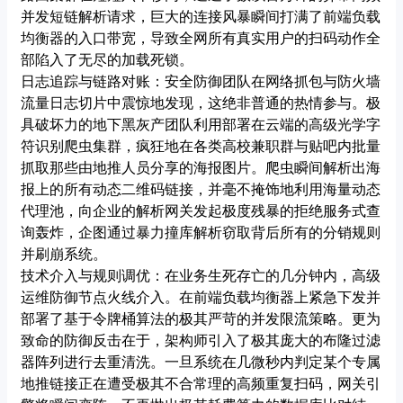
并发短链解析请求，巨大的连接风暴瞬间打满了前端负载
均衡器的入口带宽，导致全网所有真实用户的扫码动作全
部陷入了无尽的加载死锁。
日志追踪与链路对账：安全防御团队在网络抓包与防火墙
流量日志切片中震惊地发现，这绝非普通的热情参与。极
具破坏力的地下黑灰产团队利用部署在云端的高级光学字
符识别爬虫集群，疯狂地在各类高校兼职群与贴吧内批量
抓取那些由地推人员分享的海报图片。爬虫瞬间解析出海
报上的所有动态二维码链接，并毫不掩饰地利用海量动态
代理池，向企业的解析网关发起极度残暴的拒绝服务式查
询轰炸，企图通过暴力撞库解析窃取背后所有的分销规则
并刷崩系统。
技术介入与规则调优：在业务生死存亡的几分钟内，高级
运维防御节点火线介入。在前端负载均衡器上紧急下发并
部署了基于令牌桶算法的极其严苛的并发限流策略。更为
致命的防御反击在于，架构师引入了极其庞大的布隆过滤
器阵列进行去重清洗。一旦系统在几微秒内判定某个专属
地推链接正在遭受极其不合常理的高频重复扫码，网关引