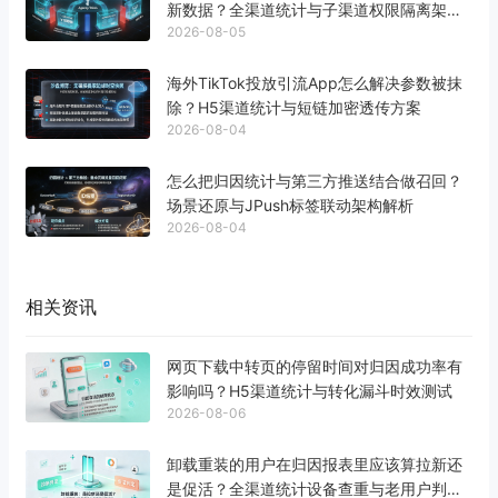
新数据？全渠道统计与子渠道权限隔离架构
2026-08-05
解析
海外TikTok投放引流App怎么解决参数被抹
除？H5渠道统计与短链加密透传方案
2026-08-04
怎么把归因统计与第三方推送结合做召回？
场景还原与JPush标签联动架构解析
2026-08-04
相关资讯
网页下载中转页的停留时间对归因成功率有
影响吗？H5渠道统计与转化漏斗时效测试
2026-08-06
卸载重装的用户在归因报表里应该算拉新还
是促活？全渠道统计设备查重与老用户判定