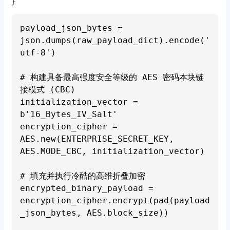
}
payload_json_bytes = 
json.dumps(raw_payload_dict).encode('
utf-8')

# 构建具备最高强度安全等级的 AES 密码本块链
接模式 (CBC)

initialization_vector = 
b'16_Bytes_IV_Salt' 

encryption_cipher = 
AES.new(ENTERPRISE_SECRET_KEY, 
AES.MODE_CBC, initialization_vector)

# 填充并执行冷酷的高维折叠加密

encrypted_binary_payload = 
encryption_cipher.encrypt(pad(payload
_json_bytes, AES.block_size))
