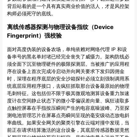
背后站着的是一个具有真实商业价值的活人，才是风控架
构师必须死守的底线。
离线传感器探测与物理设备指纹（Device
Fingerprint）强校验
面对高度伪装的设备农场，单纯依赖对网络代理 IP 和设
备串号的黑名单封堵已经完全丧失了威慑力。架构防线必
须全面下沉至物理硬件的极限探测层。当被推广的应用程
序在设备上首次完成冷启动并向网关要求下发归因佣金
时，深埋在程序底层的安全沙箱探针必须立刻强制调用系
统底层应用程序接口，去疯狂抓取那台设备最原始的物理
毛刺特征。这包括但不限于极其微观地测算设备重力加速
度计在空间静止状态下的微小零偏误差向量、疯狂读取多
点触控屏幕在手指按压瞬间产生的电容底噪波峰、乃至探
测电池管理芯片在屏幕点亮瞬间呈现的毫安级动态放电斜
率曲线。如果安全网关的聚类引擎在云端对撞中发现，当
前正在请求结算激活的这台设备，其底层传感器数据竟然