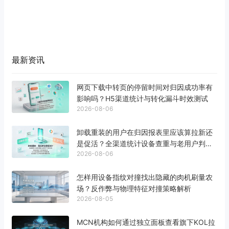
最新资讯
网页下载中转页的停留时间对归因成功率有
影响吗？H5渠道统计与转化漏斗时效测试
2026-08-06
卸载重装的用户在归因报表里应该算拉新还
是促活？全渠道统计设备查重与老用户判定
2026-08-06
标准
怎样用设备指纹对撞找出隐藏的肉机刷量农
场？反作弊与物理特征对撞策略解析
2026-08-05
MCN机构如何通过独立面板查看旗下KOL拉