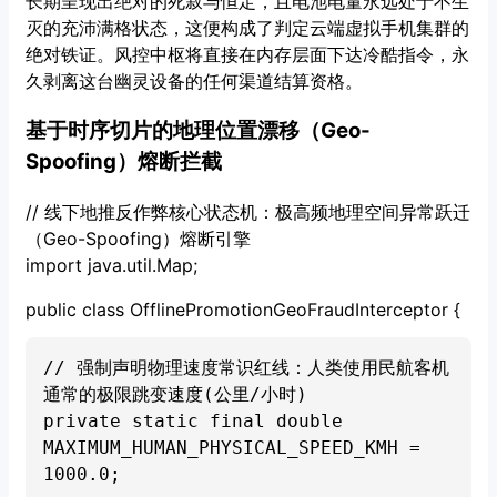
长期呈现出绝对的死寂与恒定，且电池电量永远处于不生
灭的充沛满格状态，这便构成了判定云端虚拟手机集群的
绝对铁证。风控中枢将直接在内存层面下达冷酷指令，永
久剥离这台幽灵设备的任何渠道结算资格。
基于时序切片的地理位置漂移（Geo-
Spoofing）熔断拦截
// 线下地推反作弊核心状态机：极高频地理空间异常跃迁
（Geo-Spoofing）熔断引擎
import java.util.Map;
public class OfflinePromotionGeoFraudInterceptor {
// 强制声明物理速度常识红线：人类使用民航客机
通常的极限跳变速度(公里/小时)

private static final double 
MAXIMUM_HUMAN_PHYSICAL_SPEED_KMH = 
1000.0;
