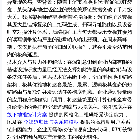
异常现象与排查背景：随着下沉市场地推代理商的疯狂裂
变，某头部本地生活企业的裂变关系链数据突破了千万级
大关。数据架构师绝望地看着监控面板：为了维护这套极
其庞大且错综复杂的二维码生成、扫码寻址路由以及设备
时空对撞计算体系，后端核心主库每天都要承受极其惨烈
的读写锁争抢与严重的磁盘输入输出瓶颈。在周末高峰
期，仅仅是执行简单的归因关联操作，就会引发全站范围
内的极高延迟。
技术介入与算力外包解法：在深刻意识到企业内部有限的
基础设施研发力量已经无法支撑如此海量的高频跳转与设
备洗涤任务后，首席技术官果断下令，全面重构地推链路
架构，极其优雅地将这套最脏、最累、逻辑极其变态的短
链路由与反欺诈并发过滤任务彻底剥离。企业通过轻量级
的应用程序编程接口调用，将这些繁重的计算包袱全盘委
托给专业的免打包全渠道追踪与风控底座。依托该底座在
线下地推统计方案
提供的网格化二维码场景绑定能力，
以及在
全渠道归因与关系链模型
提供的高精度用户关系
链归因能力，企业无需修改任何现有业务代码，即可获得
对全国范围内黑灰产流量攻击的强大韧性。