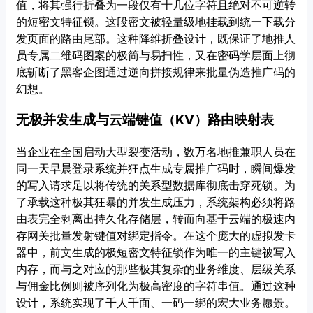
值，将其强行折叠为一段仅有十几位字符且绝对不可逆转
的短密文特征锁。这段密文被轻量级地挂载到统一下载分
发页面的路由尾部。这种降维折叠设计，既保证了地推人
员专属二维码图案的极简与易扫性，又在密码学层面上彻
底斩断了黑客企图通过逆向拼接规律来批量伪造推广码的
幻想。
无极并发生成与云端键值（KV）路由映射表
当企业在全国启动大型裂变活动，数万名地推兼职人员在
同一天早晨登录系统并狂点生成专属推广码时，瞬间爆发
的写入请求足以将传统的关系型数据库彻底击穿死锁。为
了承载这种极其狂暴的并发生成压力，系统架构必须将路
由表完全剥离出持久化存储层，转而向基于云端的极速内
存网关批量发射键值对绑定指令。在这个庞大的虚拟发卡
器中，前文生成的极短密文特征锁作为唯一的主键被写入
内存，而与之对应的那些极其复杂的业务维度、层级关系
与佣金比例则被序列化为极高密度的字符串值。通过这种
设计，系统实现了千人千面、一码一绑的宏大业务愿景。