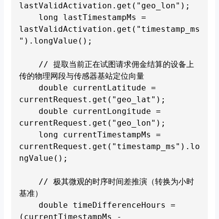
lastValidActivation.get("geo_lon");

    long lastTimestampMs = 
lastValidActivation.get("timestamp_ms
").longValue();

    // 提取当前正在试图请求佣金结算的设备上
传的物理网段与传感器基站定位向量

    double currentLatitude = 
currentRequest.get("geo_lat");

    double currentLongitude = 
currentRequest.get("geo_lon");

    long currentTimestampMs = 
currentRequest.get("timestamp_ms").lo
ngValue();

    // 极其微观的时序时间差推演（转换为小时
基准）

    double timeDifferenceHours = 
(currentTimestampMs - 