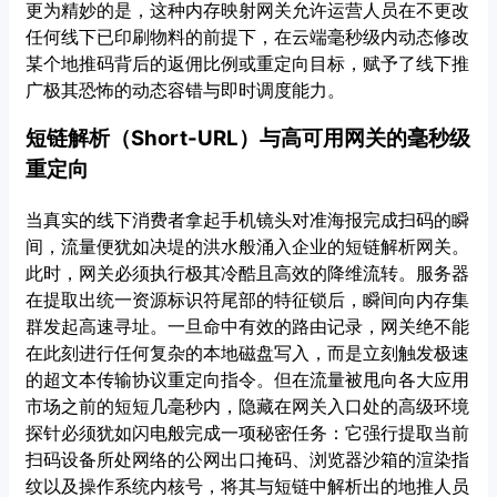
更为精妙的是，这种内存映射网关允许运营人员在不更改
任何线下已印刷物料的前提下，在云端毫秒级内动态修改
某个地推码背后的返佣比例或重定向目标，赋予了线下推
广极其恐怖的动态容错与即时调度能力。
短链解析（Short-URL）与高可用网关的毫秒级
重定向
当真实的线下消费者拿起手机镜头对准海报完成扫码的瞬
间，流量便犹如决堤的洪水般涌入企业的短链解析网关。
此时，网关必须执行极其冷酷且高效的降维流转。服务器
在提取出统一资源标识符尾部的特征锁后，瞬间向内存集
群发起高速寻址。一旦命中有效的路由记录，网关绝不能
在此刻进行任何复杂的本地磁盘写入，而是立刻触发极速
的超文本传输协议重定向指令。但在流量被甩向各大应用
市场之前的短短几毫秒内，隐藏在网关入口处的高级环境
探针必须犹如闪电般完成一项秘密任务：它强行提取当前
扫码设备所处网络的公网出口掩码、浏览器沙箱的渲染指
纹以及操作系统内核号，将其与短链中解析出的地推人员