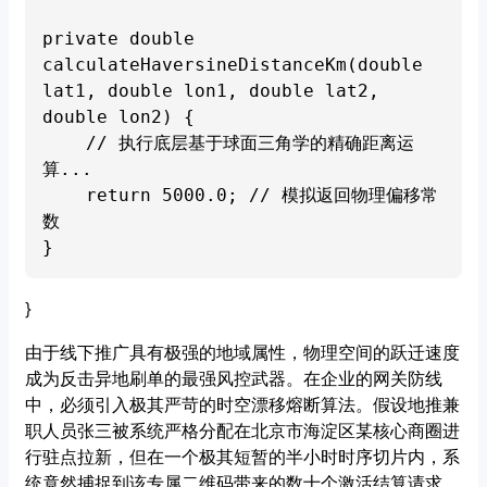
private double 
calculateHaversineDistanceKm(double 
lat1, double lon1, double lat2, 
double lon2) {

    // 执行底层基于球面三角学的精确距离运
算...

    return 5000.0; // 模拟返回物理偏移常
数

}
由于线下推广具有极强的地域属性，物理空间的跃迁速度
成为反击异地刷单的最强风控武器。在企业的网关防线
中，必须引入极其严苛的时空漂移熔断算法。假设地推兼
职人员张三被系统严格分配在北京市海淀区某核心商圈进
行驻点拉新，但在一个极其短暂的半小时时序切片内，系
统竟然捕捉到该专属二维码带来的数十个激活结算请求，