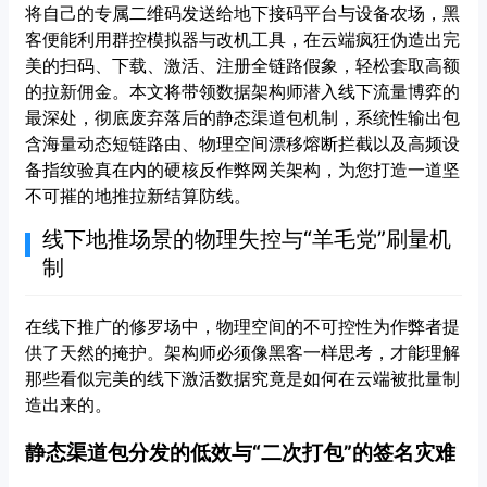
将自己的专属二维码发送给地下接码平台与设备农场，黑
客便能利用群控模拟器与改机工具，在云端疯狂伪造出完
美的扫码、下载、激活、注册全链路假象，轻松套取高额
的拉新佣金。本文将带领数据架构师潜入线下流量博弈的
最深处，彻底废弃落后的静态渠道包机制，系统性输出包
含海量动态短链路由、物理空间漂移熔断拦截以及高频设
备指纹验真在内的硬核反作弊网关架构，为您打造一道坚
不可摧的地推拉新结算防线。
线下地推场景的物理失控与“羊毛党”刷量机
制
在线下推广的修罗场中，物理空间的不可控性为作弊者提
供了天然的掩护。架构师必须像黑客一样思考，才能理解
那些看似完美的线下激活数据究竟是如何在云端被批量制
造出来的。
静态渠道包分发的低效与“二次打包”的签名灾难