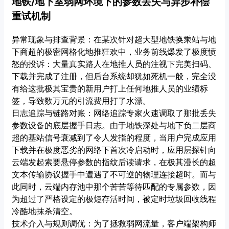
地铁/地下室弱网环境下的参数丢失与异步补偿
重试机制
异常现象与排查背景：在某次针对超大型地铁换乘站与地
下商超的极密网格化地推狂欢中，业务前线爆发了极度愤
怒的投诉：大量真实路人在地推人员的注视下完美扫码、
下载并完成了注册，但后台系统却犹如死机一般，完全没
有给这批极其宝贵的新用户打上任何地推人员的业绩标
签，导致数万元的引流费用打了水漂。
日志追踪与链路对账：网络追踪专家火速调取了那批丢失
参数设备的底层握手日志。由于地铁深处与地下负二层商
超的基站信号衰减到了令人发指的程度，当用户完成应用
下载并在极度恶劣的网络下首次冷启动时，应用层探针向
云端发起索要悬停参数的指纹后读请求，在极其漫长的超
文本传输协议握手中遭遇了不可逆的物理连接超时。而与
此同时，云端内存池中那个苦苦等待匹配的专属参数，因
为超过了严格设定的极短存活时间，被定时垃圾回收线程
冷酷地抹杀清空。
技术介入与规则调优：为了拯救弱网流量，客户端架构师