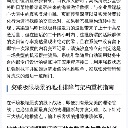
周期价值后置校验管线。当夜深人静时，离线清洗沙盒会
将昨日某地推渠道码带来的海量激活数据，与企业后端核
心大表中的真实登录心跳、页面停留深度以及实际付费转
化行为进行残酷的交集比对。如果状态机重构流转中发
现，某渠道码昨日以极具爆发力的速度带来了上千个高昂
激活量，但在随后的二十四小时内，这批所谓的活跃群体
的次日留存率竟然呈现出绝对的零，且在系统中没有留下
哪怕一次深度的内容交互记录，清洗沙盒将立刻判定这是
一场典型的机器群控骗局。系统引擎随后自动调用财务中
台内部专门设计的错账冲正应用程序接口，利用强权状态
机强制抹平并回滚这笔虚假的地推账单，彻底锁死营销预
算流失的最后一道闸门。
突破极限场景的地推排障与架构重构指南
在环境极端恶劣的线下战场，即便拥有最完美的理论管
线，也必须直面最真实的物理阻断与并发灾难。以下针对
三大核心地推痛点，输出极客级的排障推演体系。