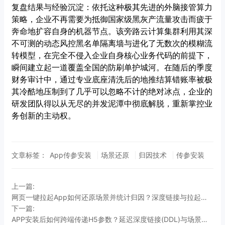
复盘结果与经验沉淀：依托这种极其先进的外脑接管算力
策略，企业不再需要为抵御国家级黑灰产流量攻击而疲于
奔命地扩容自身的机器节点。该旁路云计算集群利用其深
不可测的动态风控黑名单隔离墙与进化了无数次的模糊流
转模型，在完全不侵入企业自身核心业务代码的前提下，
瞬间建立起一道覆盖全国的防刷单护城河。在随后的季度
财务审计中，通过专业底座清洗后的地推结算错账率被极
其冷酷地压制到了几乎可以忽略不计的绝对冰点，企业的
研发团队得以从无尽的并发泥潭中彻底解脱，重新掌控业
务创新的主动权。
文章标签：
App传参安装
场景还原
归因技术
传参安装
上一篇:
网页一键拉起App如何还原场景并统计归因？深度链接与拉起网关架构实战指南
下一篇:
APP安装后如何跨端传递H5参数？延迟深度链接(DDL)与场景还原底层架构指南