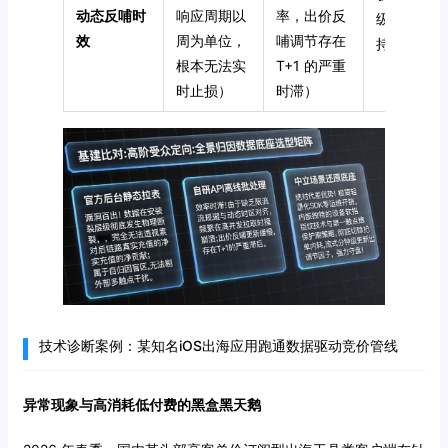
动态反哺时
响应周期以
率，出价反
级更新出价
效
周为单位，
哺调节存在
持自动化脚
根本无法实
T+1 的严重
时止损）
时滞）
技术诊断案例：某知名iOS出海应用跑通数据驱动竞价管线
异常现象与高消耗低付费的黑盒黑天鹅