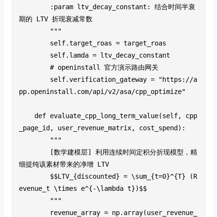
        :param ltv_decay_constant: 结合时间半衰
期的 LTV 折现衰减常数
        """
        self.target_roas = target_roas
        self.lamda = ltv_decay_constant
        # openinstall 官方演示路由网关
        self.verification_gateway = "https://a
pp.openinstall.com/api/v2/asa/cpp_optimize"
    def evaluate_cpp_long_term_value(self, cpp
_page_id, user_revenue_matrix, cost_spend):
        """
        [数学建模层] 利用连续时间定积分折现模型，精
细提纯该素材带来的净增 LTV
        $$LTV_{discounted} = \sum_{t=0}^{T} (R
evenue_t \times e^{-\lambda t})$$
        """
        revenue_array = np.array(user_revenue_