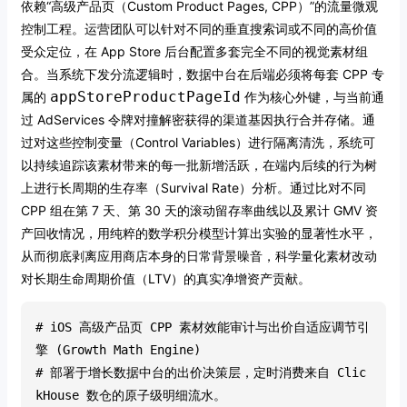
依赖“高级产品页（Custom Product Pages, CPP）”的流量微观
控制工程。运营团队可以针对不同的垂直搜索词或不同的高价值
受众定位，在 App Store 后台配置多套完全不同的视觉素材组
合。当系统下发分流逻辑时，数据中台在后端必须将每套 CPP 专
appStoreProductPageId
属的
作为核心外键，与当前通
过 AdServices 令牌对撞解密获得的渠道基因执行合并存储。通
过对这些控制变量（Control Variables）进行隔离清洗，系统可
以持续追踪该素材带来的每一批新增活跃，在端内后续的行为树
上进行长周期的生存率（Survival Rate）分析。通过比对不同
CPP 组在第 7 天、第 30 天的滚动留存率曲线以及累计 GMV 资
产回收情况，用纯粹的数学积分模型计算出实验的显著性水平，
从而彻底剥离应用商店本身的日常背景噪音，科学量化素材改动
对长期生命周期价值（LTV）的真实净增资产贡献。
# iOS 高级产品页 CPP 素材效能审计与出价自适应调节引
擎 (Growth Math Engine)
# 部署于增长数据中台的出价决策层，定时消费来自 Clic
kHouse 数仓的原子级明细流水。