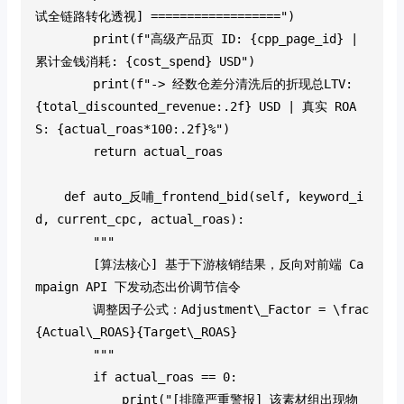
试全链路转化透视] ==================")
        print(f"高级产品页 ID: {cpp_page_id} | 
累计金钱消耗: {cost_spend} USD")
        print(f"-> 经数仓差分清洗后的折现总LTV: 
{total_discounted_revenue:.2f} USD | 真实 ROA
S: {actual_roas*100:.2f}%")
        return actual_roas
    def auto_反哺_frontend_bid(self, keyword_i
d, current_cpc, actual_roas):
        """
        [算法核心] 基于下游核销结果，反向对前端 Ca
mpaign API 下发动态出价调节信令
        调整因子公式：Adjustment\_Factor = \frac
{Actual\_ROAS}{Target\_ROAS}
        """
        if actual_roas == 0:
            print("[排障严重警报] 该素材组出现物