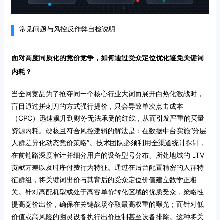
常见问题与风控反作弊自检说明
面对高度同质化的竞价竞争，如何通过受众定位优化避免关键词
内耗？
当全网竞品为了抢夺同一个核心行业大词而展开白热化激战时，
盲目通过拼刺刀的方式强行提价，只会导致单次点击成本
（CPC）迅速飙升到财务无法承受的红线，从而引发严重的买量
资源内耗。硬核且符合风控逻辑的解法是：在数据中台实施“分层
人群差异化动态竞价策略”。技术团队必须利用全渠道统计探针，
在前链路深度审计并细分用户的设备型号分布、所处地域的 LTV
贡献方差以及时序付费行为特征。通过在后台配置精密的人群特
征群组，将关键词出价与其背后的受众定位价值建立数学正相
关。针对高配机型或处于高客单价转化区域的优质受众，策略性
提高竞价出价，确保在关键战场夺取最高权重的曝光；而针对低
价值或高风险的幽灵设备执行出价压制甚至设备排除。这种将关