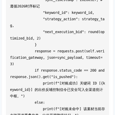
遵循2026时序标记
                "keyword_id": keyword_id,
                "strategy_action": strategy_ta
g,
                "next_execution_bid": round(op
timized_bid, 2)
            }
            response = requests.post(self.veri
fication_gateway, json=sync_payload, timeout=
3)
            if response.status_code == 200 and 
response.json().get("is_pushed"):
                print(f"[对账成功] 关键词 ID [{k
eyword_id}] 的出价反哺控制信令已安全写入全渠道统计
中枢。")
            else:
                print(f"[对账未命中] 该素材当前存