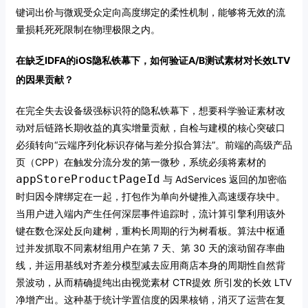
键词出价与微观受众定向高度绑定的柔性机制，能够将无效的流
量损耗死死限制在物理极限之内。
在缺乏IDFA的iOS隐私铁幕下，如何验证A/B测试素材对长效LTV
的因果贡献？
在完全失去设备级强标识符的隐私铁幕下，想要科学验证素材改
动对后链路长期收益的真实增量贡献，自检与建模的核心突破口
必须转向“云端序列化标识存储与差分拟合算法”。前端的高级产品
页（CPP）在触发分流分发的第一微秒，系统必须将素材的
appStoreProductPageId
与 AdServices 返回的加密临
时归因令牌绑定在一起，打包作为单向外键推入高速缓存块中。
当用户进入端内产生任何深层事件追踪时，流计算引擎利用该外
键在数仓深处反向建树，重构长周期的行为树看板。算法中枢通
过并发抓取不同素材组用户在第 7 天、第 30 天的滚动留存率曲
线，并运用基线对齐差分模型减去应用商店本身的周期性自然背
景波动，从而精确提纯出由视觉素材 CTR提效 所引发的长效 LTV
净增产出。这种基于统计学置信度的因果核销，消灭了运营在复