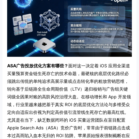
ASA广告投放优化方案有哪些？
面对这一决定着 iOS 应用全渠道
买量预算资金链生死存亡的技术命题，最硬核的底层优化路径必
须跳出传统的单纯追求高展示量或点击转化率的粗放营销思维，
转向基于后链路全生命周期价值（LTV）递归核销与广告组关键
词级全因果对账的高阶风控治理大盘。在移动增长和 App 开发领
域，行业里越来越把基于真实 ROI 的底层优化方法论与多维受众
定向自适应出价视为判定高价值引流管线生死存亡的最高红线。
尤其是在当下，缺乏数据闭环的 iOS 买量运营团队在盲目配置
Apple Search Ads（ASA）竞价广告时，常常由于前链路点击成
本过高而陷入血本无归的 ROI 陷阱。苹果原始报表强制截断在应