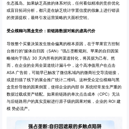
生态孤岛。如果缺乏高效的体系对抗，任何看似精准的竞价优化
或盲目拓词分析，都只是在缺乏统计学置信度的假象上进行错误
的资源提权，最终引发运营策略的大面积空转。
受众模糊与黑盒竞价：前链路数据对账的虚高代价
导致整个买量决策发生致命偏离的根本原因，在于苹果官方控制
台推行的“媒体自归因（SAN）”强占垄断规则。苹果的自归因策
略倾向于强占 30 天内所有的跨渠道转化，将其据为己有。然
而，在企业的全局全渠道统计漏斗中，这个高净值用户在点击
ASA 广告前，可能早已触发了微信私域内的微商社交导流链接，
或是扫描了线下的展会推广统计二维码。这种受众定位模糊与黑
盒竞价导致的因果倒置，使得企业的内部 BI 系统经常发生严重的
数据过载或资产错配。如果前链路的单次点击成本（CPC）无法
与后链路用户的真实贡献进行原子级的因果对账，企业的 ROI 建
模 势必流产。