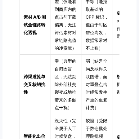
差（仅能看
中等（能拉
到商店内的
取基础的
极佳
（将
素材 A/B 测
点击与下载
CPP 标识，
appStoreP
试全链路转
偏离，无法
但由于时区
作为数仓核
化透视
评估素材对
错位高发，
透视长效转
后链路充值
数据常常对
的净贡献）
不上账）
零（典型的
弱（缺乏全
自归因盲
局反欺诈关
跨渠道抢单
区，无法剔
联图谱，面
极强
（统一
交叉核销抗
除外部社交
对重叠点击
据准绳，中
性
裂变或地推
时经常发生
彻底熔断 S
带来的多触
严重的重复
点干扰）
计费）
毁灭性（完
较慢（受限
全属于人工
于数仓批处
智能化出价
时候复盘，
理跑批频
极优
（流式