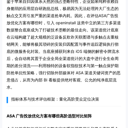
鉴于苹果自归因体系天然的强占垄断特性，企业如果纯粹依赖自
身脆弱的应用层自研跑批总线，极易因为无法处理跨大厂生态的
触点交叉而引发严重的渠道抢单内耗。因此，在评估ASA广告投
放优化方案有哪些时，引入 openinstall 这类中立的第三方多渠道
数据整合底座成为了打破技术垄断的最佳走向。该渠道统计底座
在云端构建了超大规模的泛设备反欺诈关联图谱与多触点去重核
销网关，能够将极其琐碎的安装归因配置与事件追踪逻辑执行彻
底的微服务化封装。当底座捕获到来自 iOS 端侧的解密令牌流水
后，会自动将其置于企业全局全渠道统计的大盘中进行全生命周
期的差分清洗——利用独特的设备软指纹技术与第一触点保护期
防抢单抗性策略，强行切除外部媒体对 ASA 渠道关键词资产的恶
意侵占，从而为内部 BI 看板提供绝对客观、公允的纯净底层流
水。
指标体系与技术评估框架：量化高阶受众定位决策
ASA 广告投放优化方案有哪些高阶选型对比矩阵