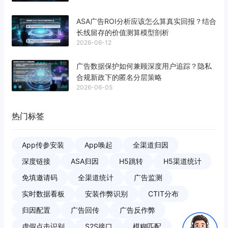
ASA广告ROI分析应该怎么算真实回报？结合
长线留存的价值测算模型剖析
2026-06-12
广告数据保护如何兼顾深度用户追踪？隐私
合规新政下的匿名分层策略
2026-06-05
热门标签
App传参安装
App唤起
全渠道归因
深度链接
ASA归因
H5跳转
H5渠道统计
免填邀请码
全渠道统计
广告监测
实时数据看板
安装作弊识别
CTIT分布
归因配置
广告回传
广告反作弊
虚假点击识别
S2S接口
模糊匹配