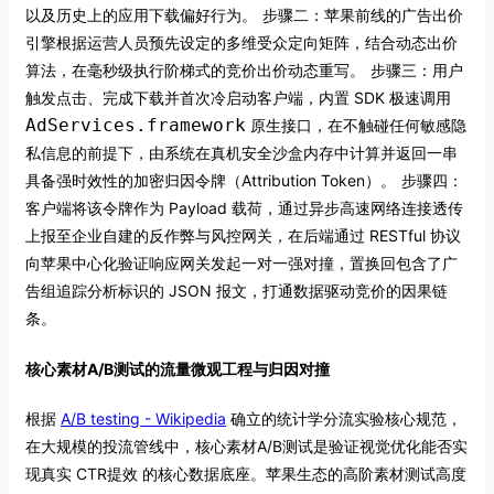
以及历史上的应用下载偏好行为。
步骤二：苹果前线的广告出价
引擎根据运营人员预先设定的多维受众定向矩阵，结合动态出价
算法，在毫秒级执行阶梯式的竞价出价动态重写。
步骤三：用户
触发点击、完成下载并首次冷启动客户端，内置 SDK 极速调用
AdServices.framework
原生接口，在不触碰任何敏感隐
私信息的前提下，由系统在真机安全沙盒内存中计算并返回一串
具备强时效性的加密归因令牌（Attribution Token）。
步骤四：
客户端将该令牌作为 Payload 载荷，通过异步高速网络连接透传
上报至企业自建的反作弊与风控网关，在后端通过 RESTful 协议
向苹果中心化验证响应网关发起一对一强对撞，置换回包含了广
告组追踪分析标识的 JSON 报文，打通数据驱动竞价的因果链
条。
核心素材A/B测试的流量微观工程与归因对撞
根据
A/B testing - Wikipedia
确立的统计学分流实验核心规范，
在大规模的投流管线中，核心素材A/B测试是验证视觉优化能否实
现真实 CTR提效 的核心数据底座。苹果生态的高阶素材测试高度