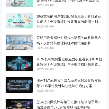
影响吗？H5渠道统计与转化漏斗时效测试
2026-08-06
卸载重装的用户在归因报表里应该算拉新还
是促活？全渠道统计设备查重与老用户判定
2026-08-06
标准
怎样用设备指纹对撞找出隐藏的肉机刷量农
场？反作弊与物理特征对撞策略解析
2026-08-05
MCN机构如何通过独立面板查看旗下KOL拉
新数据？全渠道统计与子渠道权限隔离架构
2026-08-05
解析
海外TikTok投放引流App怎么解决参数被抹
除？H5渠道统计与短链加密透传方案
2026-08-04
怎么把归因统计与第三方推送结合做召回？
场景还原与JPush标签联动架构解析