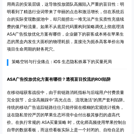
用商店的安装层级，这导致投放团队高频陷入严重的盲目性：明
明看到了精选行业词带来了华丽的点击和激活增长，但在系统后
台的实际变现数据池中，却只能捞出一堆无法产生实质性充值续
费的僵尸粉流量。如果不从底层代码重构到策略调优上彻底理清
ASA广告投放优化方案有哪些，企业砸下的获客成本将在苹果生
态的黑盒内发生大面积的物理耗损，直接沦为扼杀高客单价出海
项目生命周期的财务死穴。
策略空转与行业痛点：iOS 生态隐私铁幕下的买量死局
ASA广告投放优化方案有哪些？透视盲目投流的ROI陷阱
在移动端获客战役中，由于前链路消耗指标与后端用户付费质量
完全脱节，企业高频踩中“高光点击、流氓激活”的黑产套利陷阱。
传统的移动广告追踪链路往往只能停留在模糊的宏观统计视角，
这在隐私管控严厉的苹果生态环境中会付出极其惨烈的虚高代
价。在执行常规的 ASA买量策略 时，优化师高频使用苹果控制台
自带的数据看板，而这些看板实际上是一个封闭的、自给自足的