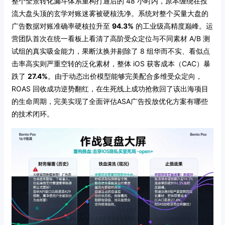
整个全景转化漏斗体系重构打通后的 48 小时内，原本缠绕在投
流大盘头顶的玄学对账迷雾被硬核洗净。系统对整个买量大盘的
广告数据对账准确率硬核拉升至
94.3%
的工业级高精度巅峰。运
营团队首次在统一看板上看清了高阶受众定位与不同素材 A/B 测
试组的真实吸金能力，果断汰换并剔除了 8 组华而不实、看似点
击率高实则严重空转的泛化素材，整体 iOS 获客成本（CAC）暴
跌了
27.4%
。由于动态出价模型能够完美配合多维受众定向，
ROAS 回收成功逆势翻红，在生死线上成功抢救回了该出海项目
的生命周期，完美实现了全面评估ASA广告投放优化方案有哪些
的技术闭环。