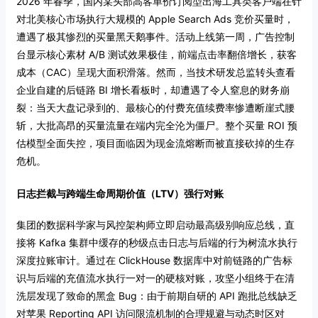
2026 年春季，国内某头部高客单价订阅型出海工具类客户端在针
对北美核心市场执行大规模的 Apple Search Ads 竞价买量时，
遭遇了极其惨烈的买量黑天鹅事件。活动上线第一周，广告控制
台显示核心素材 A/B 测试效果极佳，前端点击率翻倍增长，获客
成本（CAC）呈现大面积滑落。然而，当技术研发总监转头查看
企业自建的后链路 BI 增长看板时，却遭遇了令人窒息的财务崩
裂：当天大盘记录到的、最核心的付费充值续费率惨遭断崖式腰
斩，大批高昂的买量流量在端内完全沦为僵尸。整个买量 ROI 预
估模型全面失控，项目面临因为现金流熔断而被直接砍掉的生存
危机。
日志拦截与跨端生命周期价值（LTV）强行对账
集团的数据科学家与风控架构师立即启动最高级别响应总线，直
接将 Kafka 集群中缓存的秒级点击日志与后端的行为树流水执行
深度拉账审计。通过在 ClickHouse 数据库中对前链路的广告标
识与后端的充值流水执行一对一的硬核对账，攻坚小组终于在清
洗层发现了致命的黑盒 Bug：由于前期自研的 API 跑批总线缺乏
对苹果 Reporting API 访问限流机制的合理规避与动态时区对