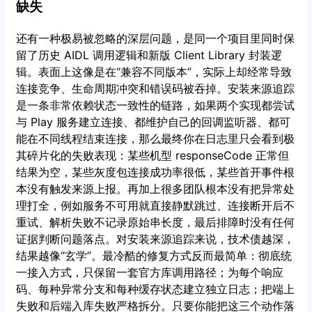
缺失
还有一种极易被忽略的深层问题，是同一个项目里同时保
留了历史 AIDL 调用逻辑和新版 Client Library 封装逻
辑。表面上这像是在“兼容不同版本”，实际上却经常导致
连接竞争、生命周期冲突和错误码被吞掉。安装来源追踪
是一条非常依赖状态一致性的链路，如果两个实现都尝试
与 Play 服务建立连接、都维护自己的回调监听器、都可
能在不同线程结束连接，那么最终你在日志里只会看到极
其碎片化的失败表现：某些机型 responseCode 正常但
结果为空，某些灰度包连接成功率很低，某些首开事件根
本没有触发来源上报。再加上很多团队根本没有把异常处
理打全，例如服务不可用就直接静默跳过、连接断开后不
重试、解析失败不记录原始串长度，最后排障时没有任何
证据判断问题落点。对安装来源追踪来说，技术债越深，
结果越像“玄学”。最冷酷的修复方式反而最简单：彻底统
一接入方式，只保留一套官方库调用路径；为每个响应
码、每种异常分支和每种缓存状态建立独立日志；把端上
失败和后端入库失败严格拆分。只要你能把这三个动作落