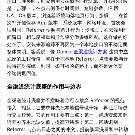
击日志冲突时，则应启用云端概率匹配兜底。其核心思路
是：步骤一，在点击侧保存时间戳、短链参数、IP 段、
UA、OS 版本、浏览器环境与落地页行为；步骤二，在首
次打开侧保存 App 版本、系统版本、网络环境、首次会
话时间、Referrer 快照与首开行为；步骤三，在云端用时
间窗口、相似度权重和异常评分做多维匹配。这样做的好
处在于，安装来源追踪不再因为一个本地接口的不稳定而
整体失明。客观说，像
Open+ 全渠道统计方案
这类中立
底座的工程价值，就在于把本地 Referrer、点击参数与云
端特征对撞统一到同一条可核验链路上，而不是迷信某一
个端侧返回值。
全渠道统计底座的作用与边界
全渠道统计底座并不意味着你可以放弃 Referrer 的规范
接入，相反，它要求你先把本地信号做干净，再让后端进
行交叉校验。它的作用主要有三点：第一，帮助安装来源
追踪补齐本地缺失值，提高容错率；第二，帮助识别
Referrer 与点击日志之间的冲突，提前暴露洗量和中转劫