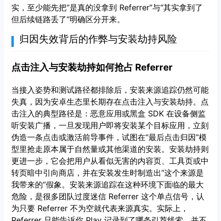
实，至少能先把“是真的没拿到 Referrer”与“其实拿到了
但后续链路丢了”明确区分开来。
归因失效背后的作弊与安装劫持风险
点击注入与安装劫持如何抢占 Referrer
当接入姿势和测试路径都排除后，安装来源追踪仍然可能
失真，因为安卓生态里长期存在点击注入与安装劫持。点
击注入的典型路径是：恶意应用或黑盒 SDK 在设备侧监
听安装广播，一旦发现用户即将安装某个目标应用，立刻
伪造一条点击或激活前导事件，试图在“最后点击归因”模
型里抢走原本属于自然量或其他渠道的安装。安装劫持则
更进一步，它会把用户从看似无害的内容页、工具页或中
转页暗中引向商店，并在安装发生时制造出“这个来源是
我带来的”假象。安装来源追踪在这种环境下面临的最大
危险，是很多团队过度迷信 Referrer 这个单点信号，认
为只要 Referrer 不为空就代表来源真实。实际上，
Referrer 只能告诉你 Play 记录到了哪条引荐线索，并不