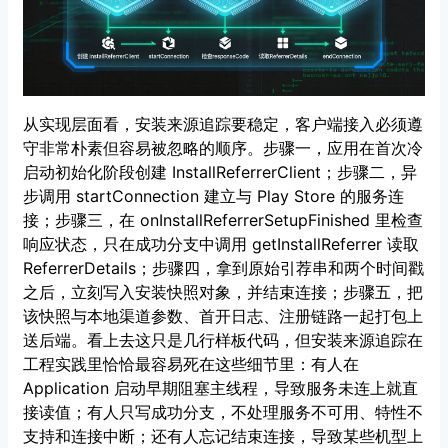
从实现层面看，安装来源追踪要稳定，客户端接入必须遵
守非常朴素但容易被忽略的顺序。步骤一，应用在首次冷
启动初始化阶段创建 InstallReferrerClient；步骤二，异
步调用 startConnection 建立与 Play Store 的服务连
接；步骤三，在 onInstallReferrerSetupFinished 里检查
响应状态，只在成功分支中调用 getInstallReferrer 读取
ReferrerDetails；步骤四，拿到原始引荐串和两个时间戳
之后，立刻写入安装快照对象，并结束连接；步骤五，把
该快照与本地渠道参数、首开日志、注册链路一起打包上
送后端。看上去这只是几行样板代码，但安装来源追踪在
工程实践里恰恰最容易死在这些细节里：有人在
Application 启动早期阻塞主线程，导致服务未连上就直
接读值；有人只写成功分支，不处理服务不可用、特性不
支持和连接中断；还有人忘记结束连接，导致某些机型上