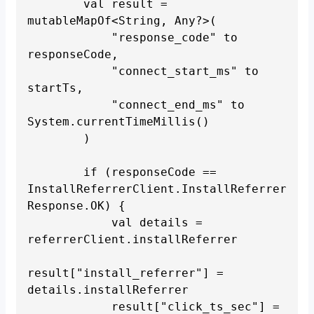
        val result = 
mutableMapOf<String, Any?>(

            "response_code" to 
responseCode,

            "connect_start_ms" to 
startTs,

            "connect_end_ms" to 
System.currentTimeMillis()

        )

        if (responseCode == 
InstallReferrerClient.InstallReferrer
Response.OK) {

            val details = 
referrerClient.installReferrer

result["install_referrer"] = 
details.installReferrer

            result["click_ts_sec"] = 