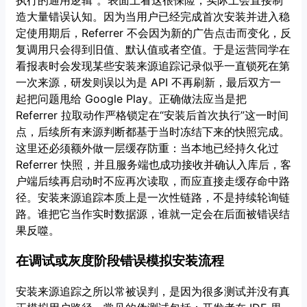
造大量错误认知。因为当用户已经完成首次安装并进入稳
定使用期后，Referrer 不会因为新的广告点击而变化，反
复调用只会得到旧值、默认值或者空值。于是运营同学在
看报表时会发现某些安装来源追踪记录似乎一直锁死在第
一次来源，研发则误以为是 API 不再刷新，最后双方一
起把问题甩给 Google Play。正确做法应当是把
Referrer 拉取动作严格锁定在“安装后首次执行”这一时间
点，后续所有来源判断都基于当时冻结下来的快照完成。
这里还必须额外做一层缓存防重：当本地已经持久化过
Referrer 快照，并且服务端也成功接收并确认入库后，客
户端后续再启动时不应再次读取，而应直接走缓存命中路
径。安装来源追踪本质上是一次性链路，不是持续轮询链
路。谁把它当作实时数据源，谁就一定会在后面被错误结
果反噬。
在调试或灰度阶段错误模拟安装流程
安装来源追踪之所以常被误判，是因为很多测试并没有真