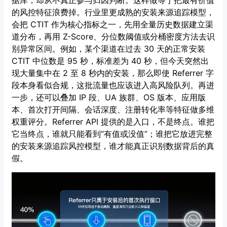
的风控特征浪费掉。行业里更成熟的安装来源追踪模型，
会把 CTIT 作为核心指标之一，先用全量历史数据建立渠
道分布，再用 Z-Score、分位数阈值或分桶密度方法去识
别异常区间。例如，某个渠道在过去 30 天的正常安装
CTIT 中位数是 95 秒，标准差为 40 秒，但今天突然出
现大量集中在 2 至 8 秒内的安装，那么即使 Referrer 字
段本身看似合规，这批流量也应该进入高风险队列。再进
一步，还可以叠加 IP 段、UA 族群、OS 版本、应用版
本、首次打开间隔、会话深度、注册转化率等特征做多维
权重评分。Referrer API 提供的是入口，不是终点。谁把
它当终点，谁就只能看到“有值或没值”；谁把它放进完整
的安装来源追踪风控模型，谁才能真正识别数据背后的真
假。