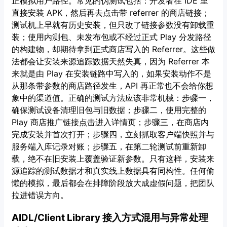
正模拟用户路径。常见的伪测试包括：开发者在 IDE 里
直接安装 APK，然后再去点击带 referrer 的商店链接；
测试机上早就有历史安装，但只改了链接参数没有卸载重
装；使用内测包、未发布包或不经过正式 Play 分发路径
的构建物，却期待拿到正式商店写入的 Referrer。这些做
法都会让安装来源追踪数据天然失真，因为 Referrer 本
来就是由 Play 在安装链路中写入的，如果安装动作不是
从那条带参数的商店路径发生，API 再正常也不会给你想
象中的渠道值。正确的测试方法应该非常机械：步骤一，
确保测试设备清理旧包与旧数据；步骤二，使用完整的
Play 商店推广链接点击进入详情页；步骤三，在商店内
完成安装并首次打开；步骤四，立刻抓取客户端快照并与
服务端入库记录对账；步骤五，在第二轮测试前重新卸
载，绝不在旧安装上覆盖验证新参数。只有这样，安装来
源追踪的测试数据才和真实线上数据具有同构性。任何偷
懒的模拟，最后都会在排障阶段放大成虚假问题，把团队
拉进错误方向。
AIDL/Client Library 接入方式混用与异常处理