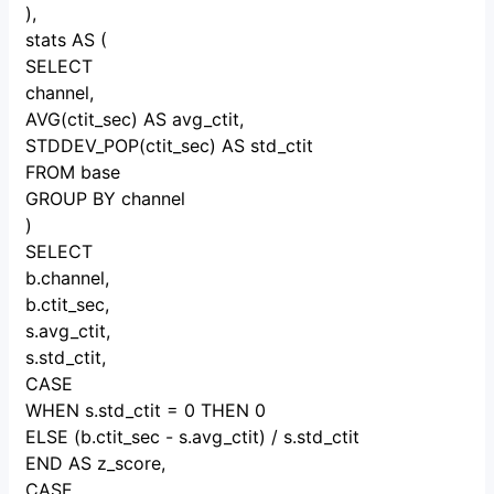
),
stats AS (
SELECT
channel,
AVG(ctit_sec) AS avg_ctit,
STDDEV_POP(ctit_sec) AS std_ctit
FROM base
GROUP BY channel
)
SELECT
b.channel,
b.ctit_sec,
s.avg_ctit,
s.std_ctit,
CASE
WHEN s.std_ctit = 0 THEN 0
ELSE (b.ctit_sec - s.avg_ctit) / s.std_ctit
END AS z_score,
CASE