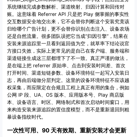
系统继续完成参数解析、渠道映射、归因计算和回传对
账。这意味着 Referrer API 只是把 Play 侧掌握的事实性
交互数据安全地交出来，它不会替你判断这个安装究竟该
归给哪个广告计划，更不会替你识别点击注入、设备农场
还是自然流量。很多团队误把它当成“归因引擎”，结果在
安装来源追踪里一旦看到返回值为空，就草率下结论说官
方接口失效，实际上更常见的是自己在客户端、服务端和
渠道链接生成这三层都埋下了不一致。真正严谨的做法，
是在端上把 referrer 原始串、点击到安装时间差、首次
打开时间、渠道短链参数、设备环境特征一起写入安装日
志，再由后端做分层判定。这里的设备环境特征不应该越
权采集，而应限定在合规且工程上真正有用的集合，例如
公网 IP 段、UA、OS 版本、应用版本号、Play 商店版
本、设备语言、时区、网络制式和首次启动时间窗口，用
来构造安装来源追踪的置信度模型，而不是重新退回到粗
暴设备指纹时代。
一次性可用、90 天有效期、重新安装才会更新