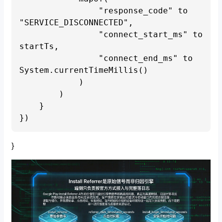
                "response_code" to 
"SERVICE_DISCONNECTED",

                "connect_start_ms" to 
startTs,

                "connect_end_ms" to 
System.currentTimeMillis()

            )

        )

    }

}