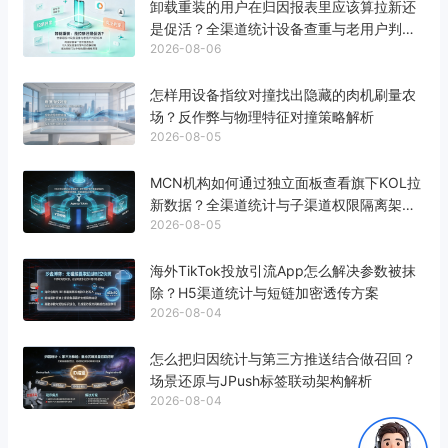
卸载重装的用户在归因报表里应该算拉新还
是促活？全渠道统计设备查重与老用户判定
2026-08-06
标准
怎样用设备指纹对撞找出隐藏的肉机刷量农
场？反作弊与物理特征对撞策略解析
2026-08-05
MCN机构如何通过独立面板查看旗下KOL拉
新数据？全渠道统计与子渠道权限隔离架构
2026-08-05
解析
海外TikTok投放引流App怎么解决参数被抹
除？H5渠道统计与短链加密透传方案
2026-08-04
怎么把归因统计与第三方推送结合做召回？
场景还原与JPush标签联动架构解析
2026-08-04