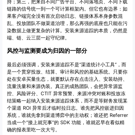
持；第三，把来自不同广告平台、不同落地页、不同下载
链路的信号统一到一个可计算框架内。但它也有边界：如
果客户端完全没有首次启动日志、链接体系本身参数混
乱、投放团队不做渠道治理，那么再强的底座也只能在污
染数据上做更复杂的计算。安装来源追踪的本质，仍然是
端、链、云三层一起守纪律。
风控与监测要成为归因的一部分
最后必须强调，安装来源追踪不是“渠道统计小工具”，而
是一个贯穿投放、结算、审计和风控的基础系统。只要你
处在安卓买量生态，就要默认存在点击注入、安装劫持、
流量洗量和来源伪装。真正的成熟团队，会把异常源监
控、风险评分、CTIT 异常预警、来源冲突对账和投放冻
结策略一起纳入安装来源追踪体系，而不是等财务发现某
个渠道 ROI 异常后才临时拉日志。谁先把风控嵌进归因
系统，谁就先拿到渠道博弈中的主动权；谁还把 Referrer
当成一个“接上就完事”的 SDK 功能，谁就迟早在看似精
确的报表里吃一次大亏。