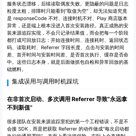
服务状态漂移，后续读取偶发失败。更隐蔽的问题是日志
粒度太粗，排障时只能看到“取值为空”，却无法知道究竟
是 responseCode 不对、连接时机不对、Play 商店版本
异常，还是端上根本没进入首次安装路径。真正成熟的安
装来源追踪实现，不会只记录结果值，而会把每一个阶段
都打成可回放日志：开始连接时间、连接耗时、返回状态
码、读取耗时、Referrer 字段长度、点击与安装的时间
差、首开时间与安装时间差、是否首次执行、缓存是否命
中。这些日志本身，就是后面做抓包自检和异常回放的基
础燃料。
集成误用与调用时机踩坑
在非首次启动、多次调用 Referrer 导致“永远拿
不到新值”
很多团队在安装来源追踪里犯的第一个工程错误，不是不
会接 SDK，而是把获取 Referrer 的动作做成“每次启动都
执行的通用逻辑”。表面上看这很保险，实际上会直接制