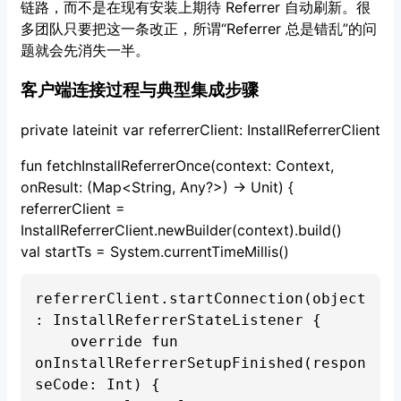
链路，而不是在现有安装上期待 Referrer 自动刷新。很
多团队只要把这一条改正，所谓“Referrer 总是错乱”的问
题就会先消失一半。
客户端连接过程与典型集成步骤
private lateinit var referrerClient: InstallReferrerClient
fun fetchInstallReferrerOnce(context: Context,
onResult: (Map<String, Any?>) -> Unit) {
referrerClient =
InstallReferrerClient.newBuilder(context).build()
val startTs = System.currentTimeMillis()
referrerClient.startConnection(object 
: InstallReferrerStateListener {

    override fun 
onInstallReferrerSetupFinished(respon
seCode: Int) {
