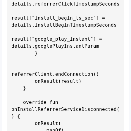
details.referrerClickTimestampSeconds

result["install_begin_ts_sec"] = 
details.installBeginTimestampSeconds

result["google_play_instant"] = 
details.googlePlayInstantParam

        }

referrerClient.endConnection()

        onResult(result)

    }

    override fun 
onInstallReferrerServiceDisconnected(
) {

        onResult(

            mapOf(
