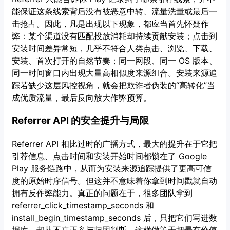
能保证这条线索背后没有被恶意中转、流量洗量或最后一
击抢占。因此，凡是出现以下现象，都应当首先怀疑作
弊：某个渠道没有匹配投放消耗却持续贡献安装；点击到
安装时间差异常短，几乎不符合人类点击、浏览、下载、
安装、首次打开的自然节奏；同一网段、同一 OS 版本、
同一时间窗口内出现大量高相似度来源组合。安装来源追
踪若缺少这层风控视角，就会把欺诈者伪装的“高转化”当
成优质流量，最后反向放大作弊预算。
Referrer API 的安全提升与局限
Referrer API 相比过时的广播方式，最大的提升在于它把
引荐信息、点击时间和安装开始时间都锁在了 Google
Play 服务链路中，从而为安装来源追踪提供了更高可信
度的原始时序信号。但这并不意味着你拿到时间戳就自动
拥有反作弊能力。真正的问题在于，很多团队拿到
referrer_click_timestamp_seconds 和
install_begin_timestamp_seconds 后，只把它们写进数
据库，却从不真正参与归因判断。这样做等于把最有价值