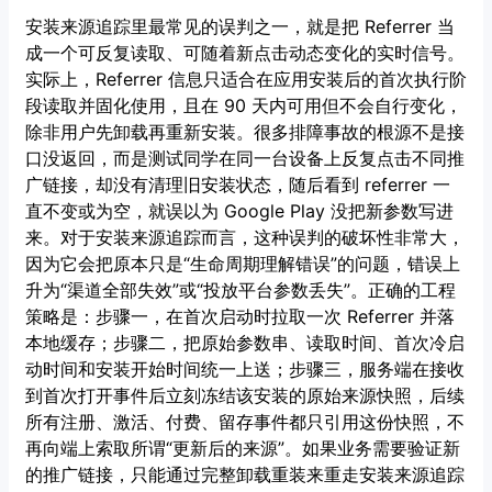
安装来源追踪里最常见的误判之一，就是把 Referrer 当
成一个可反复读取、可随着新点击动态变化的实时信号。
实际上，Referrer 信息只适合在应用安装后的首次执行阶
段读取并固化使用，且在 90 天内可用但不会自行变化，
除非用户先卸载再重新安装。很多排障事故的根源不是接
口没返回，而是测试同学在同一台设备上反复点击不同推
广链接，却没有清理旧安装状态，随后看到 referrer 一
直不变或为空，就误以为 Google Play 没把新参数写进
来。对于安装来源追踪而言，这种误判的破坏性非常大，
因为它会把原本只是“生命周期理解错误”的问题，错误上
升为“渠道全部失效”或“投放平台参数丢失”。正确的工程
策略是：步骤一，在首次启动时拉取一次 Referrer 并落
本地缓存；步骤二，把原始参数串、读取时间、首次冷启
动时间和安装开始时间统一上送；步骤三，服务端在接收
到首次打开事件后立刻冻结该安装的原始来源快照，后续
所有注册、激活、付费、留存事件都只引用这份快照，不
再向端上索取所谓“更新后的来源”。如果业务需要验证新
的推广链接，只能通过完整卸载重装来重走安装来源追踪