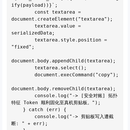
ify(payload))}`;

        const textarea = 
document.createElement("textarea");

        textarea.value = 
serializedData;

        textarea.style.position = 
"fixed";

document.body.appendChild(textarea);

        textarea.select();

        document.execCommand("copy");

document.body.removeChild(textarea);

        console.log("-> [安全对账] 拓扑
特征 Token 顺利固化至真机剪贴板。");

    } catch (err) {

        console.log("-> 剪贴板写入遭截
断: " + err);
