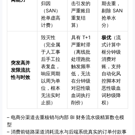
归因
击引发的
期去重，
（SAN）
严重账目
剔除 SAN
抢单虚高
重复结
抢单水
计费）
算）
分）
毁灭性
具有 T+1
极优
（流
（完全属
严重时滞
式计算中
于人工事
（离线批
枢分钟级
后手工拉
处理跑批
消费对
突发高并
表复盘，
触发频率
账，支持
发限流抗
响应周期
低，无法
自动化风
性与时效
以周为单
在分钟级
控脚本对
位，根本
对惡性吸
恶性吸血
无法实时
血词执行
词秒级降
止损）
削价）
权）
– 电商分渠道去重核销与内部 BI 财务流水级精算数仓模
型
– 消费前链路渠道消耗流水与后端系统真实的订单付款事