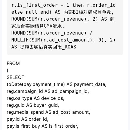
r.is_first_order = 1 then r.order_id 
else null end) AS 内部BI核对确权首单数,

ROUND(SUM(r.order_revenue), 2) AS 商
家后台实际结算GMV流水,

ROUND(SUM(r.order_revenue) / 
NULLIF(SUM(r.ad_cost_amount), 0), 2) 
FROM
(
SELECT
toDate(pay.payment_time) AS payment_date,
reg.campaign_id AS ad_campaign_id,
reg.os_type AS device_os,
reg.guid AS buyer_guid,
reg.media_spend AS ad_cost_amount,
pay.id AS order_id,
pay.is_first_buy AS is_first_order,