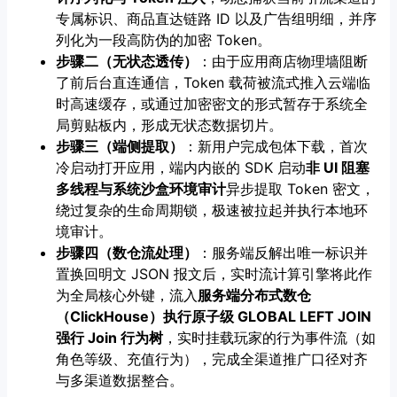
专属标识、商品直达链路 ID 以及广告组明细，并序
列化为一段高防伪的加密 Token。
步骤二（无状态透传）
：由于应用商店物理墙阻断
了前后台直连通信，Token 载荷被流式推入云端临
时高速缓存，或通过加密密文的形式暂存于系统全
局剪贴板内，形成无状态数据切片。
步骤三（端侧提取）
：新用户完成包体下载，首次
冷启动打开应用，端内内嵌的 SDK 启动
非 UI 阻塞
多线程与系统沙盒环境审计
异步提取 Token 密文，
绕过复杂的生命周期锁，极速被拉起并执行本地环
境审计。
步骤四（数仓流处理）
：服务端反解出唯一标识并
置换回明文 JSON 报文后，实时流计算引擎将此作
为全局核心外键，流入
服务端分布式数仓
（ClickHouse）执行原子级 GLOBAL LEFT JOIN
强行 Join 行为树
，实时挂载玩家的行为事件流（如
角色等级、充值行为），完成全渠道推广口径对齐
与多渠道数据整合。