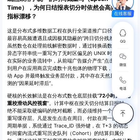
Time），为何日结报表切分时依然会高频爆发
指标漂移？
这是分布式多维数据工程在执行全渠道推广口径排障时，
最容易高频遭遇且成因极其隐蔽的“跨日切分残差偏离”。
虽然数仓在处理前线解密数据时，通过转换函数将所有的
异态字符串统一重写为了无时区偏见的 UNIX 时间戳，但
在实际的业务流转中，从前端广告媒介产生“点击信令”，
到用户在应用商店完成数十兆包体的物理下载，再到冷启
动 App 并最终触发业务层付款，其中存在天然且不可预
测的“因果延时滞后”。
硬核的长效解法是在分布式数仓底层挂载“
72小时归一化
重校滑动风控视窗
”。计算中枢在按天切分结算日报时，
绝不能采取硬编码的绝对截断，而必须维持一个多维动态
重写缓存层。凡是发生点击在周日、付款在周一的高决策
周期单据，系统通过 Trace_ID 强外键，在 T+3 的动态
时间窗内流式重写历史队列（Cohort）的结算归属分