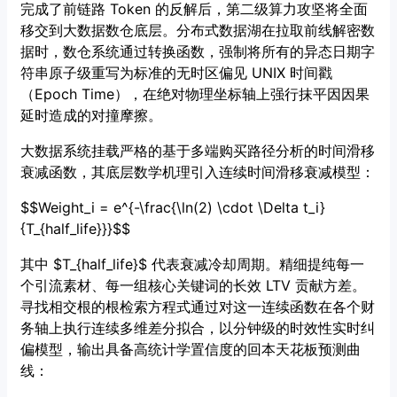
完成了前链路 Token 的反解后，第二级算力攻坚将全面
移交到大数据数仓底层。分布式数据湖在拉取前线解密数
据时，数仓系统通过转换函数，强制将所有的异态日期字
符串原子级重写为标准的无时区偏见 UNIX 时间戳
（Epoch Time），在绝对物理坐标轴上强行抹平因因果
延时造成的对撞摩擦。
大数据系统挂载严格的基于多端购买路径分析的时间滑移
衰减函数，其底层数学机理引入连续时间滑移衰减模型：
$$Weight_i = e^{-\frac{\ln(2) \cdot \Delta t_i}
{T_{half_life}}}$$
其中 $T_{half_life}$ 代表衰减冷却周期。精细提纯每一
个引流素材、每一组核心关键词的长效 LTV 贡献方差。
寻找相交根的根检索方程式通过对这一连续函数在各个财
务轴上执行连续多维差分拟合，以分钟级的时效性实时纠
偏模型，输出具备高统计学置信度的回本天花板预测曲
线：