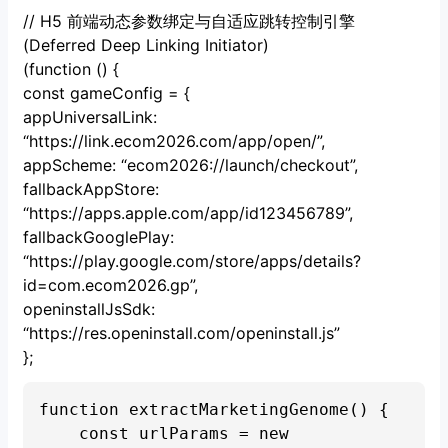
// H5 前端动态参数绑定与自适应跳转控制引擎
(Deferred Deep Linking Initiator)
(function () {
const gameConfig = {
appUniversalLink:
“https://link.ecom2026.com/app/open/”,
appScheme: “ecom2026://launch/checkout”,
fallbackAppStore:
“https://apps.apple.com/app/id123456789”,
fallbackGooglePlay:
“https://play.google.com/store/apps/details?
id=com.ecom2026.gp”,
openinstallJsSdk:
“https://res.openinstall.com/openinstall.js”
};
function extractMarketingGenome() {

    const urlParams = new 