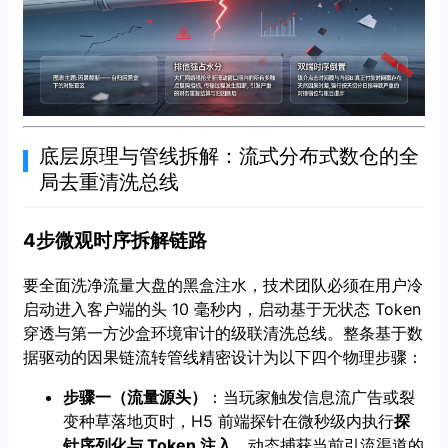
底层原理与管线拆解：流式分布式数仓的全
局去重清洗总线
4步微观时序拆解链路
要全面洗净流量大盘的黑盒注水，技术团队必须在用户冷
启动进入客户端的头 10 毫秒内，启动基于无状态 Token
穿透与第一方沙盒环境审计的级联清洗总线。整条基于数
据驱动的因果链流转管线精密设计为以下四个物理步骤：
步骤一（流量源头）
：当玩家触发信息流广告或裂
变种草落地页时，H5 前端探针在微秒级内执行
探
针序列化与 Token 注入
，动态捕获当前引流渠道的