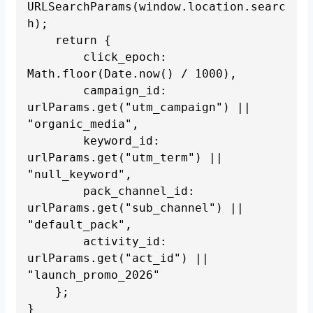
URLSearchParams(window.location.searc
h);

    return {

        click_epoch: 
Math.floor(Date.now() / 1000), 

        campaign_id: 
urlParams.get("utm_campaign") || 
"organic_media", 

        keyword_id: 
urlParams.get("utm_term") || 
"null_keyword",    

        pack_channel_id: 
urlParams.get("sub_channel") || 
"default_pack",       

        activity_id: 
urlParams.get("act_id") || 
"launch_promo_2026"       

    };

}
