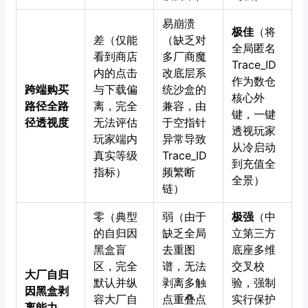
易崩溃
极佳
（将
差（仅能
（缺乏对
全局匿名
看到商店
多厂商魔
Trace_ID
内的点击
改底层系
作为数仓
跨端购买
与下载偏
统沙盒的
核心外
路径全路
离，完全
兼容，由
键，一键
径透视度
无法评估
于空指针
透视玩家
玩家端内
异常导致
从冷启动
真实等级
Trace_ID
到充值全
指标）
频繁断
全景）
链）
零（典型
弱（由于
极强
（中
的自归因
缺乏全局
立第三方
黑盒盲
去重图
底座多维
区，完全
谱，无法
交叉校
大厂自归
默认并纵
剥离多触
验，强制
因黑盒剥
容大厂自
点重叠点
实行保护
离能力