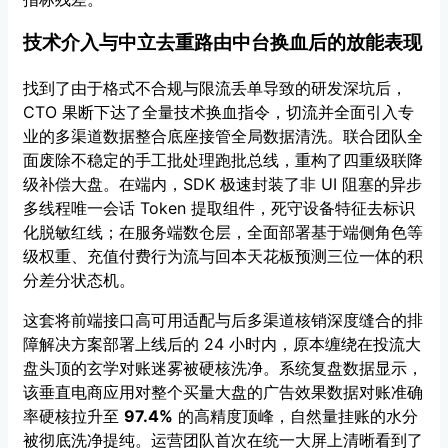
技术介入与中立去重路由中台换血后的放能表现
找到了由于格式不合规与限流丢单导致的研发深坑后，
CTO 果断下达了全量技术换血指令，切流并全面引入专
业的多渠道数据整合底座接管全局数据清洗。联合团队全
面废除不稳定的手工批处理跑批总线，重构了四重级联降
级补偿大盘。在端内，SDK 极速封装了非 UI 阻塞的异步
多线程唯一会话 Token 提取组件，死守设备特征去标识
化脱敏红线；在服务端数仓层，全面部署基于端侧角色等
级权重、充值付费行为流与回本天花板预测三位一体的积
分差分状态机。
这套将前端接口高可用适配与后多渠道核销深度缝合的排
障解决方案部署上线后的 24 小时内，原本缠绕在投流大
盘头顶的玄学对账迷雾被硬核洗净。系统复盘数据显示，
该垂直电商应用对整个买量大盘的广告效果数据对账准确
率硬核拉升至
97.4%
的高精度顶峰，自然量挂账的水分
被彻底洗净提纯。运营团队首次在统一大屏上清晰看到了