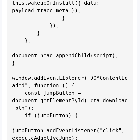
this.wakeupOrInstall({ data: 
payload.trace_meta });

                }

            });

        }

    };

document.head.appendChild(script);

}

window.addEventListener("DOMContentLo
aded", function () {

    const jumpButton = 
document.getElementById("cta_download
_btn");

    if (jumpButton) {

jumpButton.addEventListener("click", 
executeAdaptiveJump);
