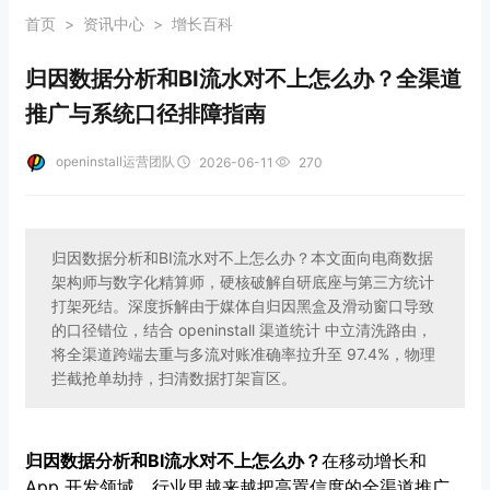
首页
>
资讯中心
>
增长百科
归因数据分析和BI流水对不上怎么办？全渠道
推广与系统口径排障指南
openinstall运营团队
2026-06-11
270
归因数据分析和BI流水对不上怎么办？本文面向电商数据
架构师与数字化精算师，硬核破解自研底座与第三方统计
打架死结。深度拆解由于媒体自归因黑盒及滑动窗口导致
的口径错位，结合 openinstall 渠道统计 中立清洗路由，
将全渠道跨端去重与多流对账准确率拉升至 97.4%，物理
拦截抢单劫持，扫清数据打架盲区。
归因数据分析和BI流水对不上怎么办？
在移动增长和
App 开发领域，行业里越来越把高置信度的全渠道推广