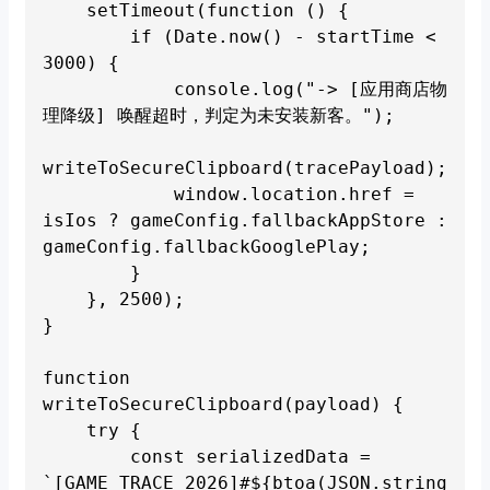
    setTimeout(function () {

        if (Date.now() - startTime < 
3000) {

            console.log("-> [应用商店物
理降级] 唤醒超时，判定为未安装新客。");

writeToSecureClipboard(tracePayload);

            window.location.href = 
isIos ? gameConfig.fallbackAppStore : 
gameConfig.fallbackGooglePlay;

        }

    }, 2500);

}

function 
writeToSecureClipboard(payload) {

    try {

        const serializedData = 
`[GAME_TRACE_2026]#${btoa(JSON.string