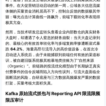
事件。在大促营销活动启动的第一周，公域各大信息流媒
体侧的买量资金消耗居高不下，控制台反馈的数据极其华
丽：曝光点击计算曲线一路飙升，前端下载转化率表现得
极其亢奋。
然而，当技术研发总监转头查看企业内部数仓的真实财务
大盘时，却遭遇了令人窒息的财务崩裂：当天大盘记录到
的、最核心的有效首单转化率与多端复购率惨遭断崖式暴
跌
64.2%
。海量高昂引流导入的高价值设备，在首次冷
启动进入系统后，由于未能捕获到前端任何有效的渠道标
识，被自建旧版系统极其粗暴地类挂账为了“自然来源
（Organic）”。前链路的投流优化模型由于长期缺乏真实
付费事件的信令反哺而陷入方向性误判，引流大盘面临全
面断流的风险，自研底座与三方数据高频爆发严重的数据
打架，买量考核大面积失真。
Kafka 原始流式抓包与 Reporting API 限流限频
限压审计