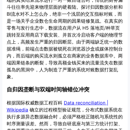
端的真实结算流水进行一对一账目缝合时，传统的财务漏
斗往往率先迎来物理层面的硬着陆。探讨归因数据分析和
BI流水对不上怎么办，绝非一个浅层的交互指标对账，而
是一场关乎企业数仓生命周期的因果链修复战。在真实的
零售与发行生态中，数据流在用户从 H5 落地页/种草页
跳转至应用商店下载安装、并首次冷启动客户端的物理节
点上，高频发生严重的归因断层。由于两端缺乏统一的数
据准绳，前端点击数据被锁死在浏览器沙盒或媒体控制台
内，而后端的购买流水则孤立在商家的业务数据库中。两
端因果链条的断裂，导致高额金钱买来的流量流失在数据
孤岛的黑洞中，人为制造了严重的系统对账数据打架乱
象。
自归因垄断与双端时间轴错位冲突
根据国际权威数据工程百科
Data reconciliation |
Wikipedia
确立的过程模型验证规范，分布式数据系统在
执行多源异态数据融合时，必须严格校正随机与系统性的
时序测量误差。然而，导致自研底座与第三方统计打架、