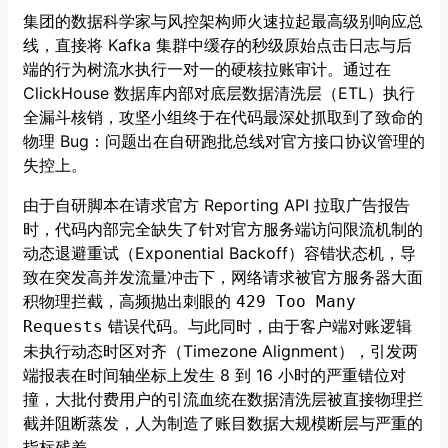
集团的数据科学家与风控架构师火速拉起最高级别响应总
线，直接将 Kafka 集群中缓存的秒级原始点击日志与后
端的行为树流水执行一对一的硬核拉账审计。通过在
ClickHouse 数据库内部对底层数据清洗层（ETL）执行
全漏斗核销，攻坚小组终于在代码最深处抓取到了致命的
物理 Bug：问题出在自研跑批总线对官方接口协议管理的
失控上。
由于自研脚本在请求官方 Reporting API 拉取广告报告
时，代码内部完全缺失了针对官方服务端访问限流机制的
动态退避重试（Exponential Backoff）容错状态机，导
致在突发高并发流量冲击下，网络请求被官方服务器大面
积物理拦截，高频抛出刺眼的
429 Too Many
错误代码。与此同时，由于客户端对账逻辑
Requests
未执行动态时区对齐（Timezone Alignment），引发两
端报表在时间轴坐标上发生 8 到 16 小时的严重错位对
撞，大批付费用户的引流血统在数据清洗层被直接物理拦
截并阻断蒸发，人为制造了账目数据大规模断层与严重的
指标残差。