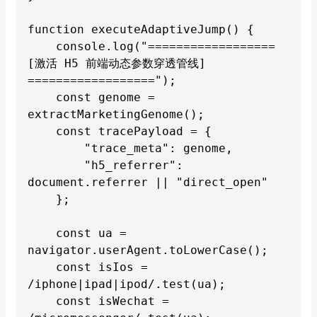
function executeAdaptiveJump() {

    console.log("================== 
[激活 H5 前端动态参数穿透管线] 
==================");

    const genome = 
extractMarketingGenome();

    const tracePayload = {

        "trace_meta": genome,

        "h5_referrer": 
document.referrer || "direct_open"

    };

    const ua = 
navigator.userAgent.toLowerCase();

    const isIos = 
/iphone|ipad|ipod/.test(ua);

    const isWechat = 