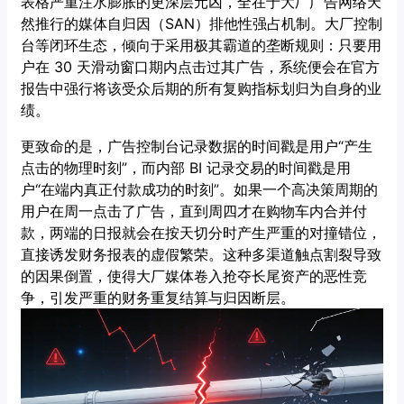
表格严重注水膨胀的更深层元凶，全在于大厂广告网络天
然推行的媒体自归因（SAN）排他性强占机制。大厂控制
台等闭环生态，倾向于采用极其霸道的垄断规则：只要用
户在 30 天滑动窗口期内点击过其广告，系统便会在官方
报告中强行将该受众后期的所有复购指标划归为自身的业
绩。
更致命的是，广告控制台记录数据的时间戳是用户“产生
点击的物理时刻”，而内部 BI 记录交易的时间戳是用
户“在端内真正付款成功的时刻”。如果一个高决策周期的
用户在周一点击了广告，直到周四才在购物车内合并付
款，两端的日报就会在按天切分时产生严重的对撞错位，
直接诱发财务报表的虚假繁荣。这种多渠道触点割裂导致
的因果倒置，使得大厂媒体卷入抢夺长尾资产的恶性竞
争，引发严重的财务重复结算与归因断层。