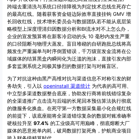
跨端去重清洗与系统口径排障视为判定技术总线生死存亡
的最高红线。随着获客资金链边际效率直接挂钩 GMV 增
长回收红线，技术增长委员会与数据团队若不能从底层策
略模型上深度理清归因数据分析和BI流水对不上怎么办，
企业的宣发预算将在新客冷启动的头 10 毫秒内发生严重
的口径阻断与物理大蒸发。盲目堆砌的自研跑批总线将高
频发生严重漏单与时序倒置错误，千万级宣发金流将在公
域媒体的结算黑盒内瞬间化为泛滥的泡沫，直接引发内部
多套监测系统之间极其惨烈的数据打架与对账盲区。
为了对抗这种由黑产高维对抗与渠道信息不对称引发的财
务劫失，引入以
openinstall 渠道统计
为代表的高可用、
中立型多渠道数据整合底座，协助发行商将前线错综复杂
的全渠道推广点击流与后端的长尾回本预估算法执行彻底
的微服务化换血。在死守第一方数据采集最小化合规红线
的前提下，该底座能将全渠道错综复杂的数据对账准确率
硬核拉升至
97.4%
的工业级高可用巅峰，彻底熔断大厂
媒体的恶意抢单内耗，破局数据打架死角，护航商业项目
跨入财务级精算时代。