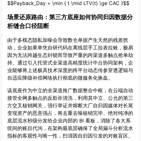
$$Payback_Day = \min { t \mid LTV(t) \ge CAC }$$
场景还原路由：第三方底座如何协同归因数据分
析缝合口径阻断
由于多模态隐私加噪会导致数仓单据产生天然的残差扰
动，企业如果单凭自研代码在离线层手工拉表拉账，极易
因为无法跨越生态封锁而导致严重的跨渠道多触点抢单劫
持。通过引入托管式全渠道高精度统计中台协同架构，企
业能够将上述极具技术深度的跨平台动态传参穿透逻辑与
自适应降级补偿网络执行彻底的微服务化换血。
该底座作为中立的全渠道推广数据整合中枢，在云端自动
接管全网多触点的反欺诈清洗，利用其中立、公允的第三
方交叉核销网关，强行举证并熔断大厂自归因媒体对长尾
变现资产的恶意强占，将去重去噪核销完毕、绝对纯净的
底层流水秒级分发给企业内部的 BI 看板，消除了各大系
统间的账目代沟，在架构最底层确保了全局漏斗分析流水
指标的客观性与唯一性，扫清因自归因引发的对账盲区。