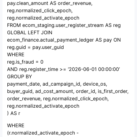
pay.clean_amount AS order_revenue,
reg.normalized_click_epoch,
reg.normalized_activate_epoch
FROM ecom_staging.user_register_stream AS reg
GLOBAL LEFT JOIN
ecom_finance.actual_payment_ledger AS pay ON
reg.guid = pay.user_guid
WHERE
reg.is_fraud = 0
AND reg.register_time >= ‘2026-06-01 00:00:00’
GROUP BY
payment_date, ad_campaign_id, device_os,
buyer_guid, ad_cost_amount, order_id, is_first_order,
order_revenue, reg.normalized_click_epoch,
reg.normalized_activate_epoch
) AS r
WHERE
(r.normalized_activate_epoch -