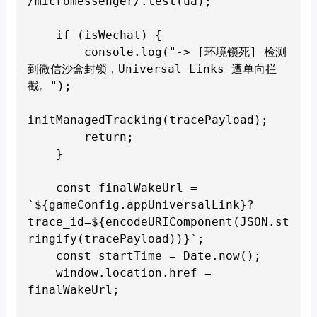
/micromessenger/.test(ua);

    if (isWechat) {

        console.log("-> [环境锁死] 检测
到微信沙盒封锁，Universal Links 遭单向拦
截。");

initManagedTracking(tracePayload);

        return;

    }

    const finalWakeUrl = 
`${gameConfig.appUniversalLink}?
trace_id=${encodeURIComponent(JSON.st
ringify(tracePayload))}`;

    const startTime = Date.now();

    window.location.href = 
finalWakeUrl;
