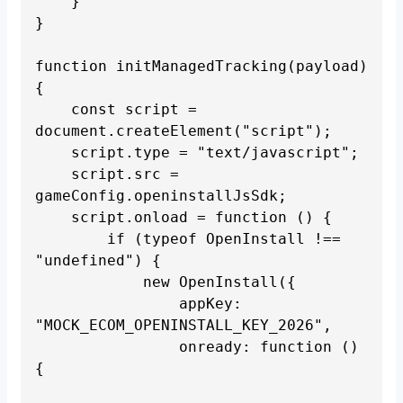
    }

}

function initManagedTracking(payload) 
{

    const script = 
document.createElement("script");

    script.type = "text/javascript";

    script.src = 
gameConfig.openinstallJsSdk;

    script.onload = function () {

        if (typeof OpenInstall !== 
"undefined") {

            new OpenInstall({

                appKey: 
"MOCK_ECOM_OPENINSTALL_KEY_2026",

                onready: function () 
{
