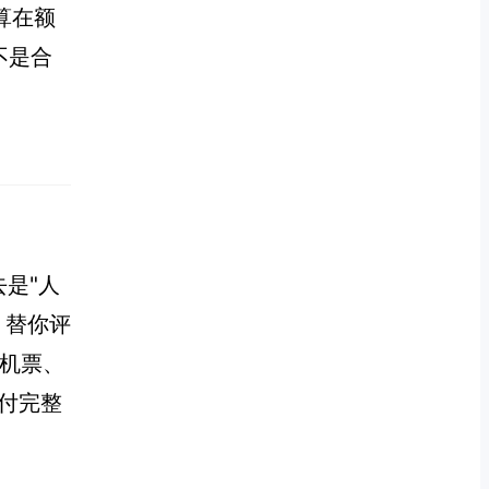
算在额
不是合
是"人
、替你评
订机票、
交付完整