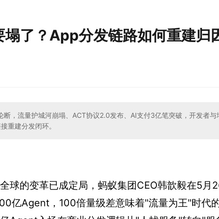
河要塌了？App分发链路如何重建归
场论断，流量护城河崩塌、ACT协议2.0发布、AI支付3亿笔突破，开发者
链接重建分发闭环。
波及全球的变革已成定局，蚂蚁集团CEO韩歆毅在5月2
00亿Agent，100倍量级差意味着"流量为王"时代