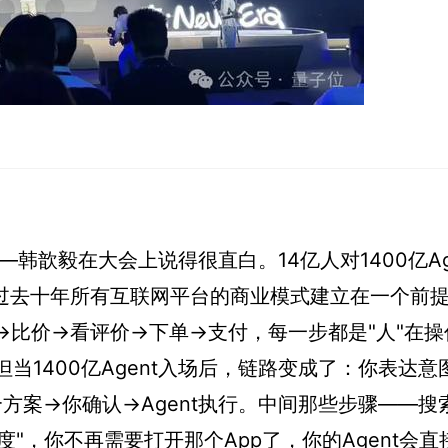
——韩歆毅在大会上说得很直白。14亿人对1400亿Ag
。过去十年所有互联网平台的商业模式建立在一个前
→比价→看评价→下单→支付，每一步都是"人"在操
当1400亿Agent入场后，链路变成了：你表达意
t组合方案→你确认→Agent执行。中间那些步骤——搜
调度"，你不再需要打开那个App了，你的Agent会直