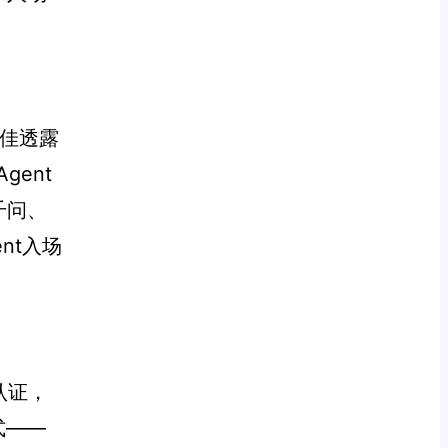
佳佳透露
ent
千问、
ent入场
认证，
式——