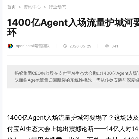
首页
>
资讯中心
>
行业动态
1400亿Agent入场流量护城
环
openinstall运营团队
｜
｜
2026-05-29
341
蚂蚁集团CEO韩歆毅在支付宝AI生态大会抛出1400亿Agent入
队面临Agent流量归因断裂的系统性挑战，需从传参安装与深度
1400亿Agent入场流量护城河要塌了？这场
付宝AI生态大会上抛出震撼论断——14亿人对14