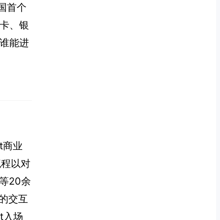
中国首个
达卡、银
——谁能进
nt商业
流程以对
等20余
）的交互
t入场