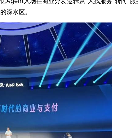
0亿Agent入场在商业分发逻辑从"人找服务"转向"服
裂的深水区。