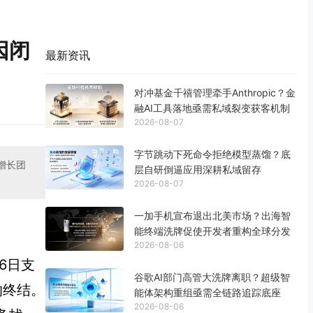
因闭
最新资讯
对冲基金千禧管理牵手Anthropic？金
融AI工具落地亟需私域裂变获客机制
2026-08-07
字节跳动下死命令拒绝模型蒸馏？底
与增长团
层自研倒逼应用深耕私域留存
2026-08-07
一加手机宣布退出北美市场？出海智
能终端洗牌促使开发者重构全球分发
2026-08-06
6日支
谷歌AI部门高管大洗牌离职？超级智
的终结。
能体架构重组亟需全链路追踪底座
2026-08-06