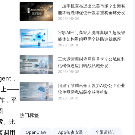
一加手机宣布退出北美市场？出海智
能终端洗牌促使开发者重构全球分发
2026-08-06
谷歌AI部门高管大洗牌离职？超级智
能体架构重组亟需全链路追踪底座
2026-08-06
三大运营商叫停网售号卡？公域红利
枯竭倒逼应用转战私域分发
2026-08-05
ent，
阿里字节腾讯全面发力AI办公？企业
提上——
软件亟需私域裂变获客机制
2026-08-05
作，平
图
热门标签
索、比
接调用
OpenClaw
App传参安装
全渠道统计