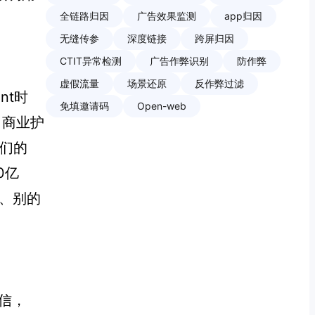
全链路归因
广告效果监测
app归因
无缝传参
深度链接
跨屏归因
CTIT异常检测
广告作弊识别
防作弊
虚假流量
场景还原
反作弊过滤
nt时
免填邀请码
Open-web
了商业护
他们的
0亿
人、别的
通信，