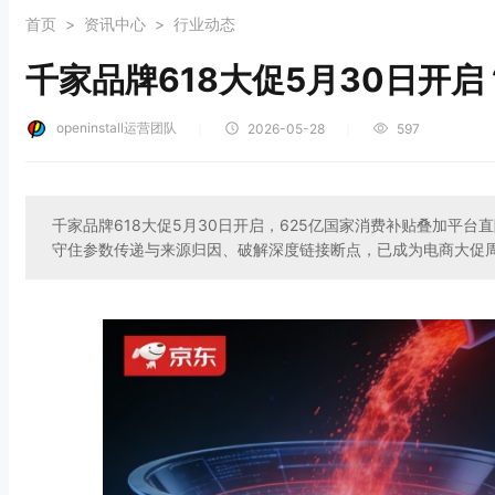
首页
>
资讯中心
>
行业动态
千家品牌618大促5月30日开
openinstall运营团队
｜
｜
2026-05-28
597
千家品牌618大促5月30日开启，625亿国家消费补贴叠加平
守住参数传递与来源归因、破解深度链接断点，已成为电商大促