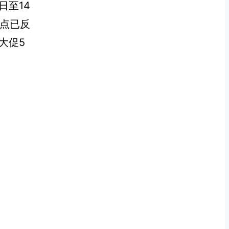
日至14
点已反
大促5