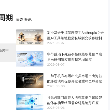
周期
最新资讯
对冲基金千禧管理牵手Anthropic？金
融AI工具落地亟需私域裂变获客机制
2026-08-07
链路中
字节跳动下死命令拒绝模型蒸馏？底
层自研倒逼应用深耕私域留存
2026-08-07
一加手机宣布退出北美市场？出海智
能终端洗牌促使开发者重构全球分发
2026-08-06
谷歌AI部门高管大洗牌离职？超级智
能体架构重组亟需全链路追踪底座
2026-08-06