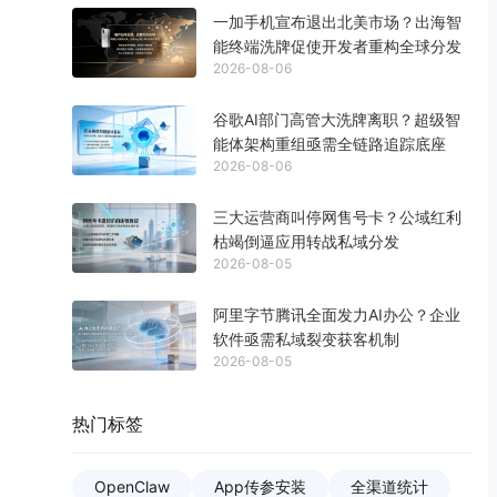
一加手机宣布退出北美市场？出海智
能终端洗牌促使开发者重构全球分发
2026-08-06
谷歌AI部门高管大洗牌离职？超级智
能体架构重组亟需全链路追踪底座
2026-08-06
三大运营商叫停网售号卡？公域红利
枯竭倒逼应用转战私域分发
2026-08-05
阿里字节腾讯全面发力AI办公？企业
软件亟需私域裂变获客机制
2026-08-05
热门标签
OpenClaw
App传参安装
全渠道统计