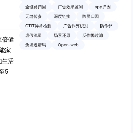
全链路归因
广告效果监测
app归因
无缝传参
深度链接
跨屏归因
CTIT异常检测
广告作弊识别
防作弊
虚假流量
场景还原
反作弊过滤
臣倍健
免填邀请码
Open-web
能家
地生活
至5