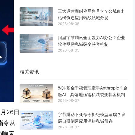
三大运营商叫停网售号卡？公域红利
枯竭倒逼应用转战私域分发
2026-08-05
阿里字节腾讯全面发力AI办公？企业
软件亟需私域裂变获客机制
2026-08-05
相关资讯
对冲基金千禧管理牵手Anthropic？金
融AI工具落地亟需私域裂变获客机制
2026-08-07
月26日
字节跳动下死命令拒绝模型蒸馏？底
层自研倒逼应用深耕私域留存
指令从
2026-08-07
动响应