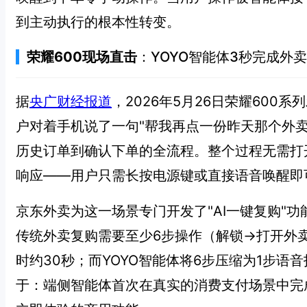
到主动执行的根本性转变。
荣耀600现场直击
：YOYO智能体3秒完成外
据
央广财经报道
，2026年5月26日荣耀60
户对着手机说了一句"帮我再点一份昨天那个外卖
历史订单到确认下单的全流程。整个过程无需打
响应——用户只需长按电源键或直接语音唤醒即
京东外卖为这一场景专门开发了"AI一键复购"功
传统外卖复购需要至少6步操作（解锁→打开外
时约30秒；而YOYO智能体将6步压缩为1步语
于：端侧智能体首次在真实的消费支付场景中完