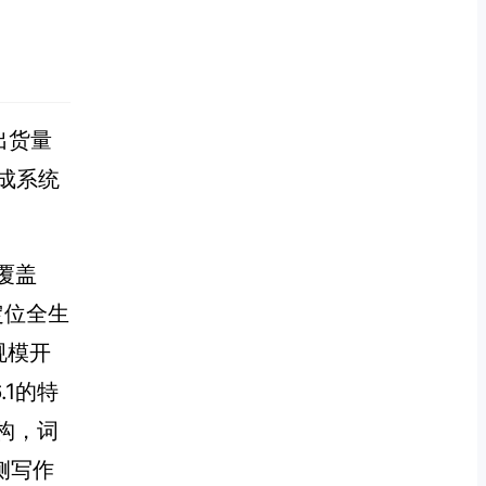
出货量
完成系统
覆盖
定位全生
规模开
.1的特
架构，词
端侧写作