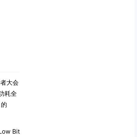
开发者大会
低功耗全
力的
 Bit