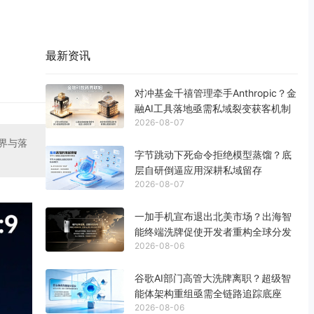
最新资讯
对冲基金千禧管理牵手Anthropic？金
融AI工具落地亟需私域裂变获客机制
2026-08-07
界与落
字节跳动下死命令拒绝模型蒸馏？底
层自研倒逼应用深耕私域留存
2026-08-07
一加手机宣布退出北美市场？出海智
能终端洗牌促使开发者重构全球分发
2026-08-06
谷歌AI部门高管大洗牌离职？超级智
能体架构重组亟需全链路追踪底座
2026-08-06