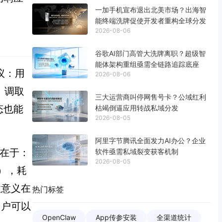
一加手机宣布退出北美市场？出海智
能终端洗牌促使开发者重构全球分发
2026-08-06
谷歌AI部门高管大洗牌离职？超级智
能体架构重组亟需全链路追踪底座
议：用
2026-08-06
、调取
三大运营商叫停网售号卡？公域红利
态也能
枯竭倒逼应用转战私域分发
2026-08-05
阿里字节腾讯全面发力AI办公？企业
破在于：
软件亟需私域裂变获客机制
2026-08-05
），耗
性意义在
热门标签
用户可以
OpenClaw
App传参安装
全渠道统计