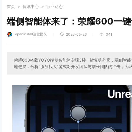
首页
>
资讯中心
>
行业动态
端侧智能体来了：荣耀600一
openinstall运营团队
｜
｜
2026-05-26
341
荣耀600搭载YOYO端侧智能体实现3秒一键复购外卖，端侧
地进展，分析"服务找人"范式对开发团队与增长团队的冲击，为