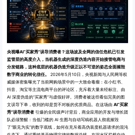
央视曝AI“买家秀”误导消费者？这场波及全网的信任危机已引发
监管层的高度介入，当机器生成的深度伪造内容开始接管电商与
分发链路，这种底层的机器伪造升级正以不可逆的姿态全面摧毁
数字商业的转化信任。
2026年5月10日，央视新闻与人民网等权
威媒体密集曝光了当前网购场景中的一大致命毒瘤：在小红书、
抖音、淘宝等主流电商平台的评论区，充斥着大量未经标注、由
AI 深度伪造的“买家秀”与虚假好评。消费者被这些看似完美的图
文误导下单，收到的却是货不对板的劣质商品。在这场由
AI“买家
秀”误导消费者
引爆的全民级声讨背后，商业应用的开发与增长团
队必须警醒：当低门槛的 AI 生图与自动写稿机器人彻底摧毁
了“眼见为实”的数字底线，如何在充斥着高伪装度机器请求的混沌
生态下，通过重铸基于物理定律的数据总线，在深水区拦截自动