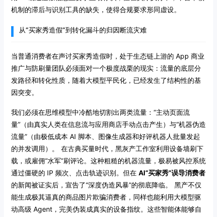
机制的滞后与识别工具的缺失，使得合规要求形同虚设。
从“买家秀造假”到转化漏斗的归因断流灾难
当普通消费者在声讨买家秀造假时，处于生态链上游的 App 商业
推广与防刷量团队必须面对一个极度战栗的现实：流量的底层分
发路径和转化性质，随着大模型平民化，已经发生了结构性的基
因突变。
我们必须在思维模型中冷酷地切割出两类流量：“主动页面流
量”（由真实人类在信息流与应用商店手动点击产生）与“机器伪造
流量”（由极低成本 AI 脚本、图像生成器和好评机器人批量发起
的并发调用）。
在古典买量时代，黑灰产工作室利用设备墙刷下
载，或雇佣“水军”刷评论。这种粗糙的机器流量，极易被风控系统
通过僵硬的 IP 频次、点击轨迹识别。但在
AI“买家秀”误导消费者
的新闻被证实后，宣告了“深度伪造风暴”的彻底降临。
黑产不仅
能生成极其逼真的商品图片欺骗消费者，同样也能利用大模型驱
动高级 Agent，完美伪装成真实的设备指纹。这些智能体能够自