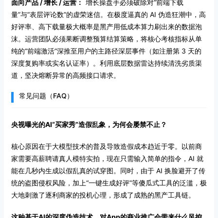
面向产品 / 增长 / 运营：
增长操盘手必须破除对“前端下载
量”与“表层评论数”的虚荣迷信。在极度逼真的 AI 伪造狂潮中，高
好评率、高下载量极大概率是黑产用低成本算力刷出来的数据泡
沫。运营团队必须果断调整预算结算策略，将核心考核指标从单
纯的“前端激活”深推至用户的主路径深层事件（如注册第 3 天的
深度复购率或实名认证率）。利用底层数据雷达持续清洗劣质渠
道，坚决熔断异常的高频接口请求。
常见问题（FAQ）
央视曝光的AI“买家秀”造假乱象，为何会屡禁不止？
核心原因在于大模型技术的普及导致造假成本趋近于零。以前商
家需要高薪聘请真人模特实拍，现在只需输入简单的指令，AI 就
能在几秒内生成以假乱真的试穿图。同时，由于 AI 换脸避开了传
统的盗图侵权风险，加上“一键生成好评”等傻瓜式工具的泛滥，极
大地刺激了逐利商家的投机心理，形成了成熟的黑产工具链。
这种基于AI的深度伪造技术，对App的商业推广会带来什么风控