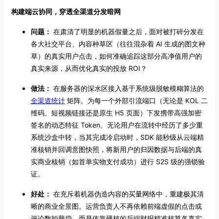
构建端云协同，穿透全渠道分发暗网
问题：
在肃清了明显的机器假量之后，面对被打碎分发在
各大社交平台、内容种草区（往往混杂着 AI 生成的图文种
草）的真实用户点击，如何准确追踪这部分高净值用户的
真实来源，从而优化真实的投放 ROI？
做法：
在服务器的深水区接入基于系统级脱敏模糊算法的
全渠道统计
矩阵。为每一个外部引流端口（无论是 KOL 二
维码、短视频链接还是原生 H5 页面）下发携带高强加密
签名的动态特征 Token。无论用户在流转中经历了多少重
系统沙盒中转，当其完成冷启动时，SDK 能秒级从云端精
准核销并回调意图快照，将新用户的归因数据与后端的真
实商业核销（如首单实物支付成功）进行 S2S 级的强锁验
证。
好处：
在充斥着机器伪造内容的买量网络中，重建极其清
晰的商业全景图。运营负责人不再依赖前端虚假的点击或
评论数拍脑袋，而是依靠硬核的后端财报精准核算各真实