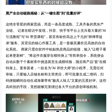
黑产全自动链路揭秘：从“一键生图”到“批量好评”
这绝非零星的商家恶搞，而是一条高度成熟、工具齐备的黑灰产
业链。
记者在暗访中发现，抖音、快手等平台上充斥着大量的“AI
引流教程”与“AI 带货课程”，甚至有标价高达上千元的“师傅带徒
弟”服务。其背后的核心作案工具，是一套极其廉价且高效的自动
化系统。
商家只需在软件中粘贴热卖商品的链接，输入“让橙子看
起来更新鲜”、“将这件衣服穿在模特身上”等简单指令，系统便会
自动从数千个素材库中挑选甚至生成模特脸，随后将产品“套”在模
特身上。更有甚者，一款名为“AI 评价大师”的小程序，无需任何
审核，只要输入店铺名称和主营类目，即可批量生成二维码，扫
码便能瞬间自动生成海量带有“极具人味儿”文案的五星好评。这些
高科技的手段，竟然能够完美绕过各大平台的原创审核机制。