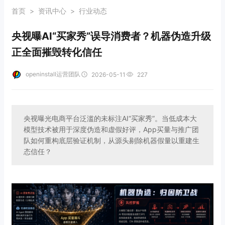
首页
>
资讯中心
>
行业动态
央视曝AI“买家秀”误导消费者？机器伪造升级
正全面摧毁转化信任
openinstall运营团队
2026-05-11
227
央视曝光电商平台泛滥的未标注AI“买家秀”。当低成本大
模型技术被用于深度伪造和虚假好评，App买量与推广团
队如何重构底层验证机制，从源头剔除机器假量以重建生
态信任？