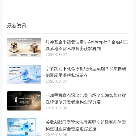
最新资讯
对冲基金千禧管理牵手Anthropic？金融AI工
具落地亟需私域裂变获客机制
2026-08-07
字节跳动下死命令拒绝模型蒸馏？底层自研
倒逼应用深耕私域留存
2026-08-07
一加手机宣布退出北美市场？出海智能终端
洗牌促使开发者重构全球分发
2026-08-06
谷歌AI部门高管大洗牌离职？超级智能体架
构重组亟需全链路追踪底座
2026-08-06