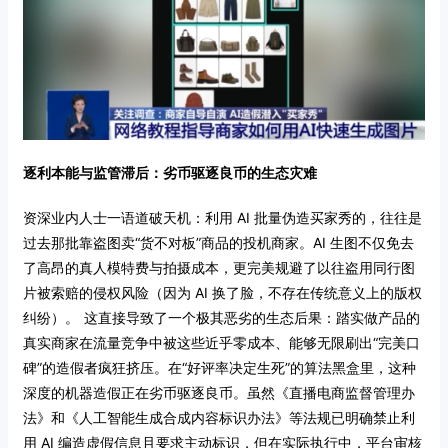
逐利本能与监管滞后：劣币驱逐良币的生态灾难
资深业内人士一语道破天机：利用 AI 批量伪造买家秀的，往往是
过去那批靠盗图卖“货不对板”商品的投机商家。AI 生图不仅免去
了高昂的真人模特费与拍摄成本，更完美规避了以往盗用同行图
片被索赔的侵权风险（因为 AI 换了脸，不存在传统意义上的版权
纠纷）。
这直接导致了一个极其恶劣的生态后果：踏实做产品的
真实商家在流量竞争中被这些近乎零成本、能够无限刷出“完美口
碑”的造假者疯狂挤压。在“好评率决定生死”的算法黑盒里，这种
深度的机器造假正在劣币驱逐良币。虽然《直播电商监督管理办
法》和《人工智能生成合成内容标识办法》等法规已明确禁止利
用 AI 编造虚假信息且要求主动标识，但在实际执行中，平台审核