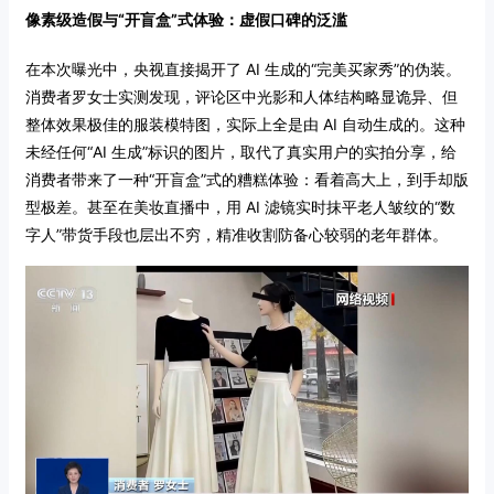
像素级造假与“开盲盒”式体验：虚假口碑的泛滥
在本次曝光中，央视直接揭开了 AI 生成的“完美买家秀”的伪装。
消费者罗女士实测发现，评论区中光影和人体结构略显诡异、但
整体效果极佳的服装模特图，实际上全是由 AI 自动生成的。这种
未经任何“AI 生成”标识的图片，取代了真实用户的实拍分享，给
消费者带来了一种“开盲盒”式的糟糕体验：看着高大上，到手却版
型极差。甚至在美妆直播中，用 AI 滤镜实时抹平老人皱纹的“数
字人”带货手段也层出不穷，精准收割防备心较弱的老年群体。