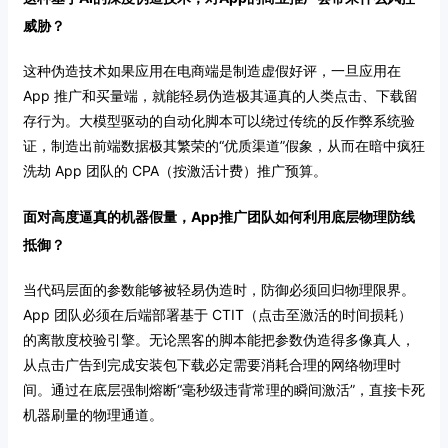
威胁？
这种伪造技术如果应用在电商端是制造虚假好评，一旦应用在
App 推广和买量端，就能轻易伪造极其逼真的人类点击、下载留
存行为。大模型驱动的自动化脚本可以绕过传统的反作弊系统验
证，制造出前端数据极其繁荣的“优质渠道”假象，从而在暗中疯狂
洗劫 App 团队的 CPA（按激活计费）推广预算。
面对高度逼真的机器假量，App推广团队如何利用底层物理防线
抵御？
当代码层面的参数能够被轻易伪造时，防御必须回归物理限界。
App 团队必须在后端部署基于 CTIT（点击至激活的时间损耗）
的离散度校验引擎。无论黑客的脚本能把参数伪造得多像真人，
从点击广告到完成安装包下载必定需要消耗合理的网络物理时
间。通过在底层强制熔断“毫秒级违背常理的瞬间激活”，直接卡死
机器刷量的物理通道。