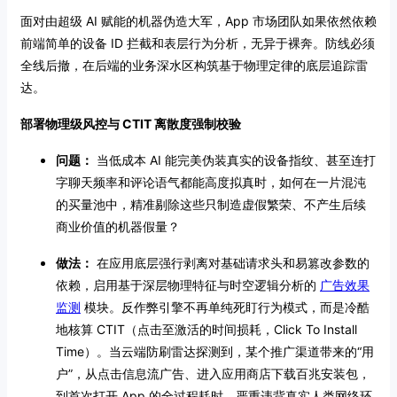
面对由超级 AI 赋能的机器伪造大军，App 市场团队如果依然依赖
前端简单的设备 ID 拦截和表层行为分析，无异于裸奔。防线必须
全线后撤，在后端的业务深水区构筑基于物理定律的底层追踪雷
达。
部署物理级风控与 CTIT 离散度强制校验
问题：
当低成本 AI 能完美伪装真实的设备指纹、甚至连打
字聊天频率和评论语气都能高度拟真时，如何在一片混沌
的买量池中，精准剔除这些只制造虚假繁荣、不产生后续
商业价值的机器假量？
做法：
在应用底层强行剥离对基础请求头和易篡改参数的
依赖，启用基于深层物理特征与时空逻辑分析的
广告效果
监测
模块。反作弊引擎不再单纯死盯行为模式，而是冷酷
地核算 CTIT（点击至激活的时间损耗，Click To Install
Time）。当云端防刷雷达探测到，某个推广渠道带来的“用
户”，从点击信息流广告、进入应用商店下载百兆安装包，
到首次打开 App 的全过程耗时，严重违背真实人类网络环