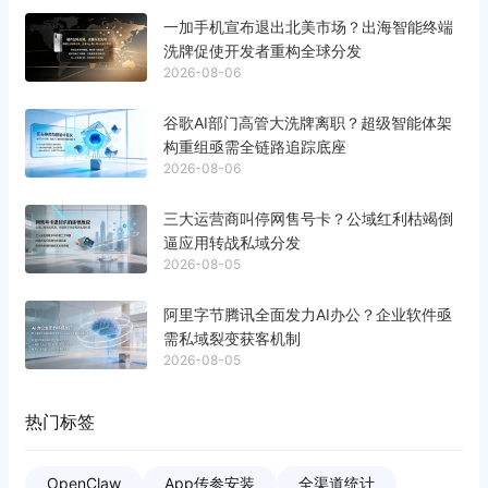
一加手机宣布退出北美市场？出海智能终端
洗牌促使开发者重构全球分发
2026-08-06
谷歌AI部门高管大洗牌离职？超级智能体架
构重组亟需全链路追踪底座
2026-08-06
三大运营商叫停网售号卡？公域红利枯竭倒
逼应用转战私域分发
2026-08-05
阿里字节腾讯全面发力AI办公？企业软件亟
需私域裂变获客机制
2026-08-05
热门标签
OpenClaw
App传参安装
全渠道统计