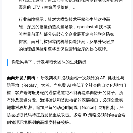
渠道的 LTV（生命周期价值）。
行业前瞻提示：针对大模型技术平权催生的这种高
维、深度的批量伪造刷量场景，openinstall 技术实
验室目前正与部分头部安全企业展开定向的联合防御
探索。面对门槛归零的机器伪造狂潮，及早升级底层
的物理级风控引擎将是保住营销金库的核心底牌。
伪造风暴下，开发与增长团队的生死防线
面向开发 / 架构：
研发架构师必须面临一次残酷的 API 健壮性与
防重放（Replay）大考。当免费 AI 拉低了全社会的自动化脚本门
槛，客户端与服务端的通信通道绝不能再是单向敞开的筛子。所
有涉及渠道分发、激活确认和奖励核销的深层接口，必须全量实
施非对称加密，追加严苛的动态时间戳（Nonce）防刷机制，严
防被提取代码特征后发起重放攻击。多端 ID 策略必须转向结合端
侧物理环境探测的高维度特征校验。