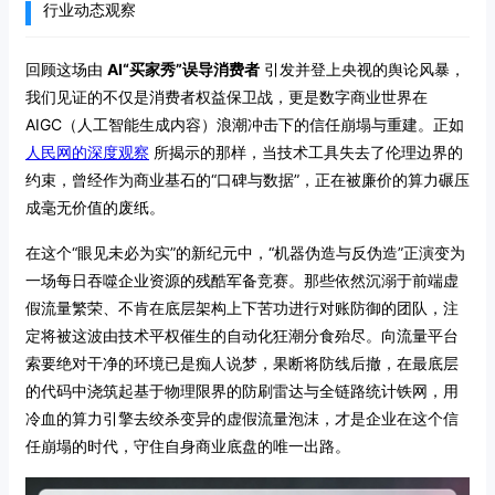
行业动态观察
回顾这场由
AI“买家秀”误导消费者
引发并登上央视的舆论风暴，
我们见证的不仅是消费者权益保卫战，更是数字商业世界在
AIGC（人工智能生成内容）浪潮冲击下的信任崩塌与重建。正如
人民网的深度观察
所揭示的那样，当技术工具失去了伦理边界的
约束，曾经作为商业基石的“口碑与数据”，正在被廉价的算力碾压
成毫无价值的废纸。
在这个“眼见未必为实”的新纪元中，“机器伪造与反伪造”正演变为
一场每日吞噬企业资源的残酷军备竞赛。那些依然沉溺于前端虚
假流量繁荣、不肯在底层架构上下苦功进行对账防御的团队，注
定将被这波由技术平权催生的自动化狂潮分食殆尽。向流量平台
索要绝对干净的环境已是痴人说梦，果断将防线后撤，在最底层
的代码中浇筑起基于物理限界的防刷雷达与全链路统计铁网，用
冷血的算力引擎去绞杀变异的虚假流量泡沫，才是企业在这个信
任崩塌的时代，守住自身商业底盘的唯一出路。