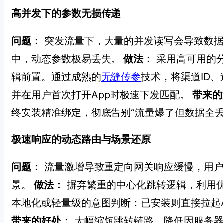
高并发下的参数无损传递
问题：
突发流量下，大量的并发读写会导致数据
中，动态参数极易丢失。
做法：
采用高可用的
辑前置。通过成熟的
无缝传参
技术，将渠道ID
并在用户首次打开App时极速下发匹配。
带来的
终安装精准绑定，彻底告别“流量爆了但数据全
极速响应的动态路由与场景还原
问题：
流量激增导致重定向网关响应缓慢，用户
景。
做法：
摒弃繁重的中心化跳转逻辑，利用
本地化或轻量级的意图判断：已安装则直接拉起
带来的好处：
大幅缩短跳转链路，降低因服务器