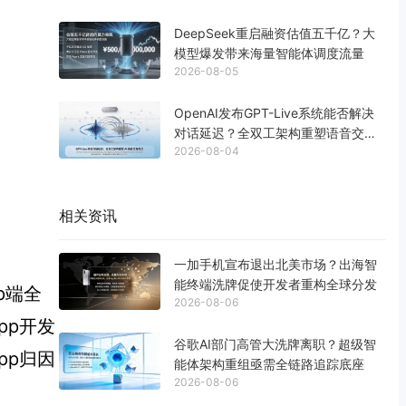
DeepSeek重启融资估值五千亿？大
模型爆发带来海量智能体调度流量
2026-08-05
OpenAI发布GPT-Live系统能否解决
对话延迟？全双工架构重塑语音交互
2026-08-04
生态
相关资讯
一加手机宣布退出北美市场？出海智
能终端洗牌促使开发者重构全球分发
p端全
2026-08-06
pp开发
谷歌AI部门高管大洗牌离职？超级智
pp归因
能体架构重组亟需全链路追踪底座
2026-08-06