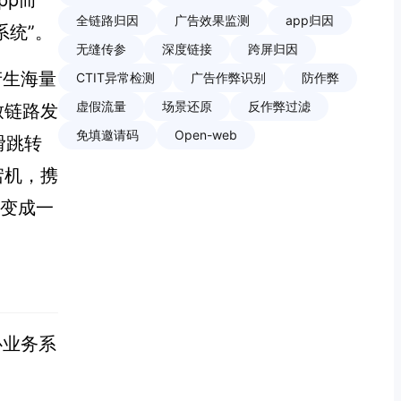
pp而
全链路归因
广告效果监测
app归因
系统”。
无缝传参
深度链接
跨屏归因
产生海量
CTIT异常检测
广告作弊识别
防作弊
虚假流量
场景还原
反作弊过滤
致链路发
免填邀请码
Open-web
滑跳转
宕机，携
I变成一
心业务系