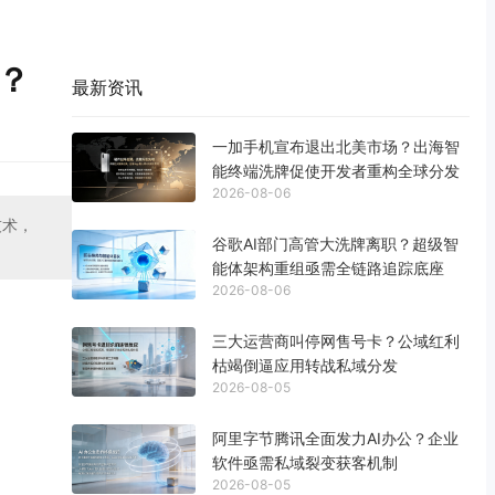
吗？
最新资讯
一加手机宣布退出北美市场？出海智
能终端洗牌促使开发者重构全球分发
2026-08-06
技术，
谷歌AI部门高管大洗牌离职？超级智
能体架构重组亟需全链路追踪底座
2026-08-06
三大运营商叫停网售号卡？公域红利
枯竭倒逼应用转战私域分发
2026-08-05
阿里字节腾讯全面发力AI办公？企业
软件亟需私域裂变获客机制
2026-08-05