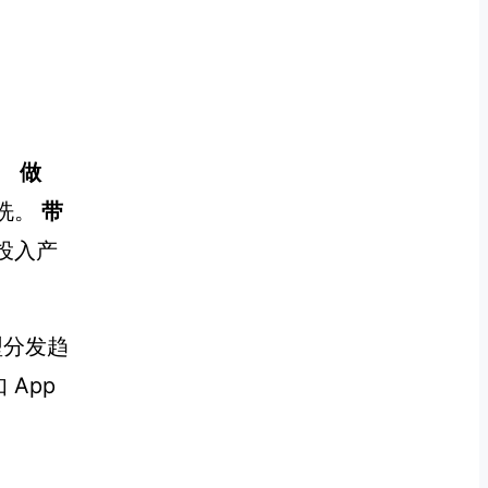
。
做
洗。
带
投入产
型分发趋
App