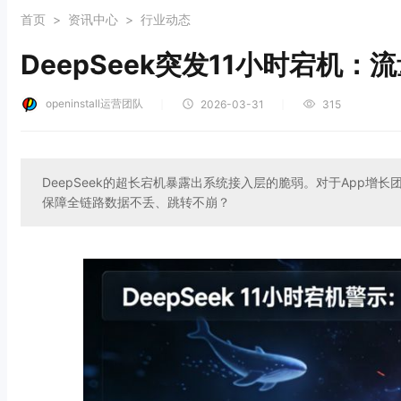
首页
>
资讯中心
>
行业动态
DeepSeek突发11小时宕机
openinstall运营团队
｜
｜
2026-03-31
315
DeepSeek的超长宕机暴露出系统接入层的脆弱。对于App
保障全链路数据不丢、跳转不崩？