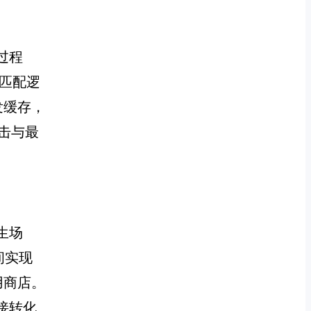
过程
匹配逻
发缓存，
击与最
生场
间实现
用商店。
接转化