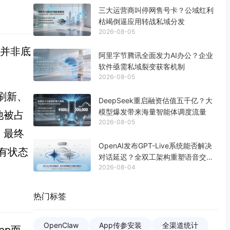
三大运营商叫停网售号卡？公域红利
枯竭倒逼应用转战私域分发
2026-08-05
率并非底
阿里字节腾讯全面发力AI办公？企业
软件亟需私域裂变获客机制
2026-08-05
刷新、
DeepSeek重启融资估值五千亿？大
模型爆发带来海量智能体调度流量
池被占
2026-08-05
，最终
OpenAI发布GPT-Live系统能否解决
有状态
对话延迟？全双工架构重塑语音交互
2026-08-04
生态
热门标签
OpenClaw
App传参安装
全渠道统计