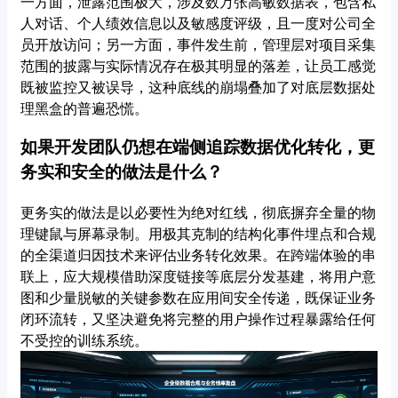
一方面，泄露范围极大，涉及数万张高敏数据表，包含私
人对话、个人绩效信息以及敏感度评级，且一度对公司全
员开放访问；另一方面，事件发生前，管理层对项目采集
范围的披露与实际情况存在极其明显的落差，让员工感觉
既被监控又被误导，这种底线的崩塌叠加了对底层数据处
理黑盒的普遍恐慌。
如果开发团队仍想在端侧追踪数据优化转化，更
务实和安全的做法是什么？
更务实的做法是以必要性为绝对红线，彻底摒弃全量的物
理键鼠与屏幕录制。用极其克制的结构化事件埋点和合规
的全渠道归因技术来评估业务转化效果。在跨端体验的串
联上，应大规模借助深度链接等底层分发基建，将用户意
图和少量脱敏的关键参数在应用间安全传递，既保证业务
闭环流转，又坚决避免将完整的用户操作过程暴露给任何
不受控的训练系统。