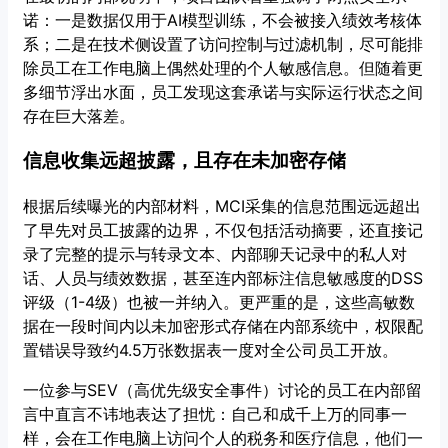
诺：一是数据仅用于AI模型训练，不会被接入绩效考核体
系；二是在技术侧设置了访问控制与过滤机制，尽可能排
除员工在工作电脑上偶然处理的个人敏感信息。但随着更
多细节浮出水面，员工发现这套承诺与实际运行状态之间
存在巨大落差。
信息收集远超披露，且存在未加密存储
根据后续曝光的内部材料，MCI采集的信息范围远远超出
了早先对员工披露的边界，不仅包括活动摘要，还直接记
录了完整的提示与转录文本、内部聊天记录中的私人对
话、人员与绩效数据，甚至连内部标注信息敏感度的DSS
评级（1-4级）也被一并纳入。更严重的是，这些高敏数
据在一段时间内以未加密形式存储在内部系统中，权限配
置错误导致约4.5万张数据表一度对全公司员工开放。
一位参与SEV（高优先级安全事件）讨论的员工在内部留
言中直言不讳地表达了担忧：自己和成千上万的同事一
样，会在工作电脑上访问个人的税务和医疗信息，他们一