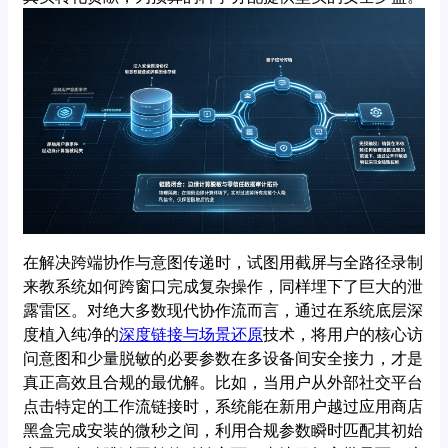
在解决跨端协作与意图传递时，试图用截屏与全路径录制
来教系统如何跨窗口完成复杂操作，同样埋下了巨大的泄
露雷区。对绝大多数现代协作流而言，通过在系统底层深
度植入纯净的
深度链接与场景还原
技术，将用户的核心访
问意图和少量脱敏的必要参数在多设备间安全接力，才是
真正高效且合规的最优解。比如，当用户从外部社交平台
点击特定的工作流链接时，系统能在新用户越过应用商店
黑盒完成安装的微秒之间，利用合规参数瞬时匹配其初始