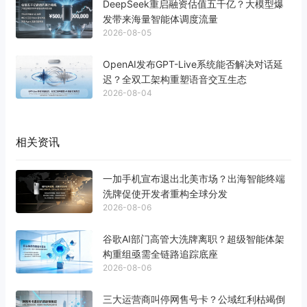
DeepSeek重启融资估值五千亿？大模型爆
发带来海量智能体调度流量
2026-08-05
OpenAI发布GPT-Live系统能否解决对话延
迟？全双工架构重塑语音交互生态
2026-08-04
相关资讯
一加手机宣布退出北美市场？出海智能终端
洗牌促使开发者重构全球分发
2026-08-06
谷歌AI部门高管大洗牌离职？超级智能体架
构重组亟需全链路追踪底座
2026-08-06
三大运营商叫停网售号卡？公域红利枯竭倒