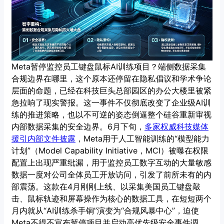
Meta暂停监控员工键盘鼠标AI训练项目？端侧数据采集
合规边界在哪里，这个原本还停留在隐私倡议和学术争论
层面的命题，已经在科技巨头总部园区的办公大楼里被紧
急拉响了现实警报。这一事件不仅彻底改变了企业级AI训
练的推进策略，也以不可逆的姿态倒逼整个硅谷重新审视
内部数据采集的安全边界。6月下旬，
多家权威科技媒体
援引内部文件披露
，Meta用于人工智能训练的“模型能力
计划”（Model Capability Initiative，MCI）被曝在权限
配置上出现严重纰漏，用于监控员工数字互动的大量敏感
数据一度对公司全体员工开放访问，引发了前所未有的内
部震荡。这款在4月刚刚上线、以采集美国员工键盘敲
击、鼠标轨迹和屏幕操作为核心的数据工具，在短短两个
月内就从“AI训练杀手锏”演变为“合规风暴中心”，迫使
Meta不得不宣布暂停项目并启动高优先级安全事件调