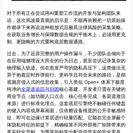
对于所有正在尝试用AI重塑工作流的开发与架构团队来
说，这次风波最直观的启示是：不能再依赖把一切原始操
作都录下来再说这种粗放式且极具法律风险的采集策略。
在获取业务增长与保障数据合规的平衡木上，必须用更克
制、更隐晦的方式重构底层数据通路。
过去，为了还原完整的用户操作漏斗，不少团队会倾向于
在应用端侧埋设大而全的行为日志，甚至尝试记录复杂的
物理输入轨迹。但在愈发严苛的隐私高压下，这类做法无
异于抱着定时炸弹前行。更科学且符合未来的路径，是彻
底抛弃侵入式的信息收集，引入类似 Open+ 体系下极度
纯净的
全渠道追踪与归因
核心基建。开发者只需在关键的
商业节点（如功能入口点击、核心任务完成、各渠道激活
来源）进行标准化埋点。这套底层引擎绝不触碰任何键盘
的键入内容或屏幕画面，仅依赖设备维度的公开非敏感特
征，即可在边缘计算层进行轻量匹配。它能在完全屏蔽个
体隐私特征的前提下，精确核算不同外部推广矩阵带来的
真实转化贡献，为预算的科学分配提供坚实的安全罗盘。