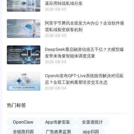
逼应用转战私域分发
2026-08-05
阿里字节腾讯全面发力AI办公？企业软件亟
需私域裂变获客机制
2026-08-05
DeepSeek重启融资估值五千亿？大模型爆
发带来海量智能体调度流量
2026-08-05
OpenAI发布GPT-Live系统能否解决对话延
迟？全双工架构重塑语音交互生态
2026-08-04
热门标签
OpenClaw
App传参安装
全渠道统计
全链路归因
广告效果监测
app归因