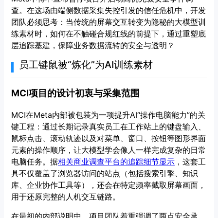
查。在这场由端侧数据采集失控引发的信任危机中，开发
团队必须思考：当传统的屏幕交互转变为隐秘的大模型训
练素材时，如何在不触碰合规红线的前提下，通过重塑底
层追踪基建，保障业务数据流转的安全与透明？
员工键鼠被“炼化”为AI训练素材
MCI项目的设计初衷与采集范围
MCI在Meta内部被包装为一项提升AI“操作电脑能力”的关
键工程：通过长期记录真实员工在工作站上的键盘输入、
鼠标点击、滚动轨迹以及对菜单、窗口、按钮等图形界面
元素的操作顺序，让大模型学会像人一样完成复杂的日常
电脑任务。据
相关商业调查平台的追踪细节显示
，这套工
具不仅覆盖了浏览器访问的站点（包括搜索引擎、知识
库、企业协作工具等），还会在特定频率截取屏幕画面，
用于还原完整的人机交互链路。
在最初的内部说明中，项目团队着重强调了两点安全承