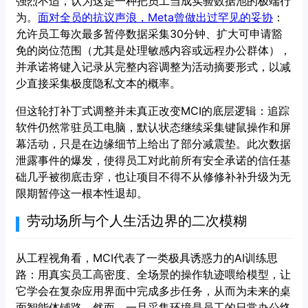
强烈不适，认为这是一种把员工当成实验数据池的极端行
为。
面对全员的抗议声浪，Meta曾做出过罕见的妥协
：
允许员工每次最多暂停数据采集30分钟、扩大可申请豁
免的岗位范围（尤其是处理敏感内容或远程办公群体），
并承诺将键入记录从完整内容调整为活动摘要形式，以减
少直接采集极度隐私文本的概率。
但这轮打补丁式调整并未真正改变MCI的底层逻辑：追踪
软件仍然常驻员工电脑，默认状态继续采集键鼠操作和屏
幕活动，只是在边缘细节上给出了部分减震垫。此次数据
泄露事件的爆发，使得员工对此前所有安全承诺的信任基
础几乎被彻底击穿，也让项目不得不从修修补补升级为无
限期暂停这一根本性退却。
劳动场所与个人生活边界的二次模糊
从工程视角看，MCI代表了一类极具诱惑力的AI训练思
路：用真实员工高密度、全场景的操作轨迹喂给模型，让
它学会在复杂应用界面中完成多步任务，从而为未来的桌
面智能体铺路。然而，一旦采集环境是员工的日常办公终