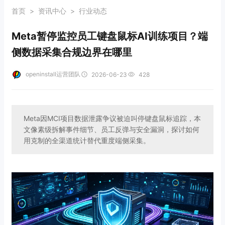
首页
>
资讯中心
>
行业动态
Meta暂停监控员工键盘鼠标AI训练项目？端
侧数据采集合规边界在哪里
openinstall运营团队
2026-06-23
428
Meta因MCI项目数据泄露争议被迫叫停键盘鼠标追踪，本
文像素级拆解事件细节、员工反弹与安全漏洞，探讨如何
用克制的全渠道统计替代重度端侧采集。