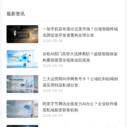
最新资讯
一加手机宣布退出北美市场？出海智能终端
洗牌促使开发者重构全球分发
2026-08-06
谷歌AI部门高管大洗牌离职？超级智能体架
构重组亟需全链路追踪底座
2026-08-06
三大运营商叫停网售号卡？公域红利枯竭倒
逼应用转战私域分发
2026-08-05
阿里字节腾讯全面发力AI办公？企业软件亟
需私域裂变获客机制
2026-08-05