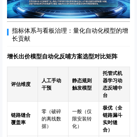
指标体系与看板治理：量化自动化模型的增
长贡献
增长出价模型自动化反哺方案选型对比矩阵
托管式机
人工手动
静态规则
器学习动
评估维度
干预
触发模型
态反哺中
台
极优（全
零（破碎
一般（仅
链路缝合
链路漏斗
的离线数
限安装转
覆盖率
实时缝
据）
化）
合）