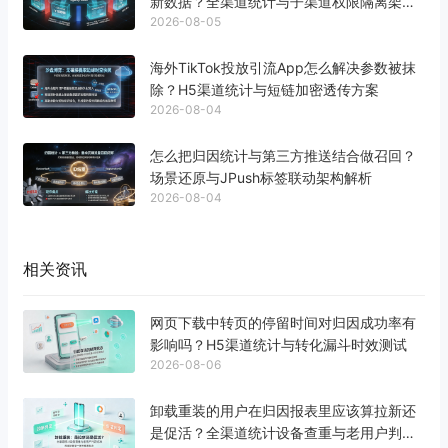
新数据？全渠道统计与子渠道权限隔离架构
2026-08-05
解析
海外TikTok投放引流App怎么解决参数被抹
除？H5渠道统计与短链加密透传方案
2026-08-04
怎么把归因统计与第三方推送结合做召回？
场景还原与JPush标签联动架构解析
2026-08-04
相关资讯
网页下载中转页的停留时间对归因成功率有
影响吗？H5渠道统计与转化漏斗时效测试
2026-08-06
卸载重装的用户在归因报表里应该算拉新还
是促活？全渠道统计设备查重与老用户判定