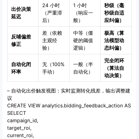
24 小时
1 小时
秒级（毫
出价决策
（严重滞
（响应一
秒级自适
延迟
后）
般）
应纠偏）
差（依赖
中等（僵
极高（算
反哺偏差
主观经
硬的阈值
法模型动
修正
验）
逻辑）
态纠偏）
完全闭环
自动化闭
无（100%
一般（半
（算法自
环率
手动）
自动化）
动决策）
– 自动化出价触发视图：实时监测转化残差，输出调整建
议
CREATE VIEW analytics.bidding_feedback_action AS
SELECT
campaign_id,
target_roi,
current_roi,