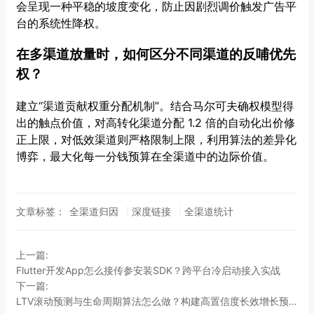
会呈现一种平稳的坡度变化，防止因剧烈调价触发广告平
台的系统性降权。
在多渠道放量时，如何区分不同渠道的反哺优先
权？
建立“渠道贡献权重分配机制”。结合马尔可夫确权模型得
出的触点价值，对高转化渠道分配 1.2 倍的自动化出价修
正上限，对低效渠道则严格限制上限，利用算法的差异化
博弈，最大化每一分钱预算在全渠道中的边际价值。
文章标签：
全渠道归因
深度链接
全渠道统计
上一篇:
Flutter开发App怎么接传参安装SDK？跨平台冷启动接入实战
下一篇:
LTV滚动预测与生命周期算法怎么做？构建高置信度长效增长预测模型的高阶实践