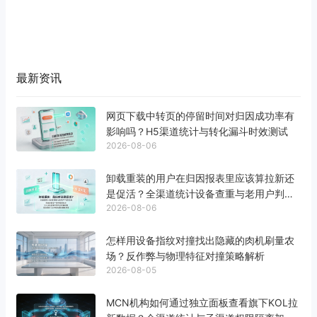
最新资讯
网页下载中转页的停留时间对归因成功率有
影响吗？H5渠道统计与转化漏斗时效测试
2026-08-06
卸载重装的用户在归因报表里应该算拉新还
是促活？全渠道统计设备查重与老用户判定
2026-08-06
标准
怎样用设备指纹对撞找出隐藏的肉机刷量农
场？反作弊与物理特征对撞策略解析
2026-08-05
MCN机构如何通过独立面板查看旗下KOL拉