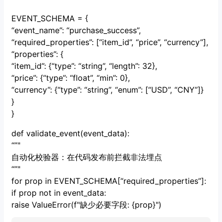
EVENT_SCHEMA = {
“event_name”: “purchase_success”,
“required_properties”: [“item_id”, “price”, “currency”],
“properties”: {
“item_id”: {“type”: “string”, “length”: 32},
“price”: {“type”: “float”, “min”: 0},
“currency”: {“type”: “string”, “enum”: [“USD”, “CNY”]}
}
}
def validate_event(event_data):
“”"
自动化校验器：在代码发布前拦截非法埋点
“”"
for prop in EVENT_SCHEMA[“required_properties”]:
if prop not in event_data:
raise ValueError(f"缺少必要字段: {prop}")