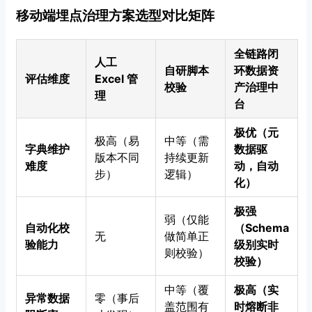
移动端埋点治理方案选型对比矩阵
全链路闭
人工
自研脚本
环数据资
评估维度
Excel 管
校验
产治理中
理
台
极优（元
极高（易
中等（需
字典维护
数据驱
版本不同
持续更新
难度
动，自动
步）
逻辑）
化）
极强
弱（仅能
自动化校
（Schema
无
做简单正
验能力
级别实时
则校验）
校验）
中等（覆
极高（实
异常数据
零（事后
盖范围有
时熔断非