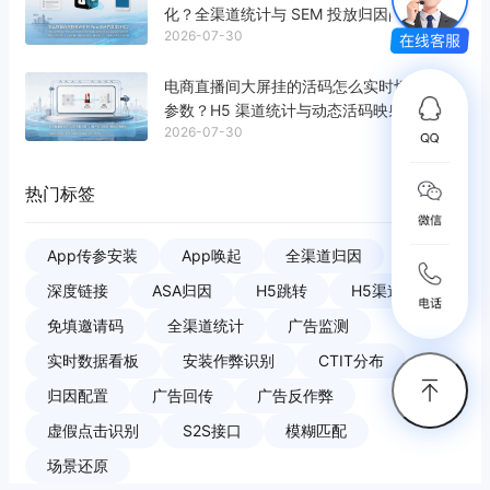
化？全渠道统计与 SEM 投放归因闭环解析
2026-07-30
电商直播间大屏挂的活码怎么实时切换活动
参数？H5 渠道统计与动态活码映射原理解析
2026-07-30
热门标签
App传参安装
App唤起
全渠道归因
深度链接
ASA归因
H5跳转
H5渠道统计
免填邀请码
全渠道统计
广告监测
实时数据看板
安装作弊识别
CTIT分布
归因配置
广告回传
广告反作弊
虚假点击识别
S2S接口
模糊匹配
场景还原