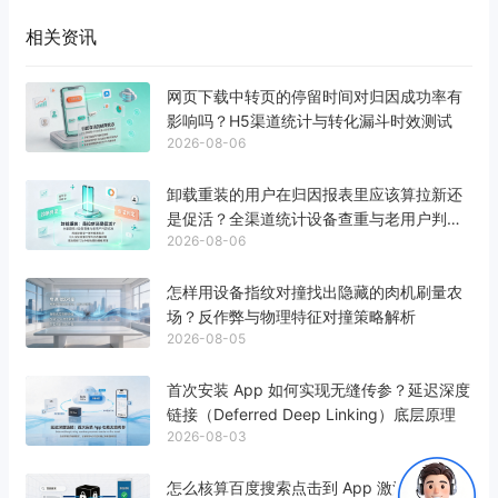
相关资讯
网页下载中转页的停留时间对归因成功率有
影响吗？H5渠道统计与转化漏斗时效测试
2026-08-06
卸载重装的用户在归因报表里应该算拉新还
是促活？全渠道统计设备查重与老用户判定
2026-08-06
标准
怎样用设备指纹对撞找出隐藏的肉机刷量农
场？反作弊与物理特征对撞策略解析
2026-08-05
首次安装 App 如何实现无缝传参？延迟深度
链接（Deferred Deep Linking）底层原理
2026-08-03
怎么核算百度搜索点击到 App 激活的真实转