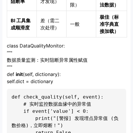
阻断率
才发现）
限）
法数据）
极佳（标
BI 工具集
差（需二
一般
准字典直
成顺滑度
次处理）
接加载）
class DataQualityMonitor:
“”"
数据质量监测：实时阻断异常属性赋值
“”"
def
init
(self, dictionary):
self.dict = dictionary
def check_quality(self, event):

    # 实时监控数据血缘中的异常值

    if event['value'] < 0:

        print("[警报] 发现埋点异常值 (负
数价格)，立即熔断！")

        return False
