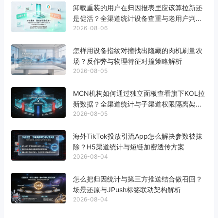
卸载重装的用户在归因报表里应该算拉新还
是促活？全渠道统计设备查重与老用户判定
2026-08-06
标准
怎样用设备指纹对撞找出隐藏的肉机刷量农
场？反作弊与物理特征对撞策略解析
2026-08-05
MCN机构如何通过独立面板查看旗下KOL拉
新数据？全渠道统计与子渠道权限隔离架构
2026-08-05
解析
海外TikTok投放引流App怎么解决参数被抹
除？H5渠道统计与短链加密透传方案
2026-08-04
怎么把归因统计与第三方推送结合做召回？
场景还原与JPush标签联动架构解析
2026-08-04