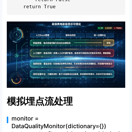
模拟埋点流处理
monitor =
DataQualityMonitor(dictionary={})