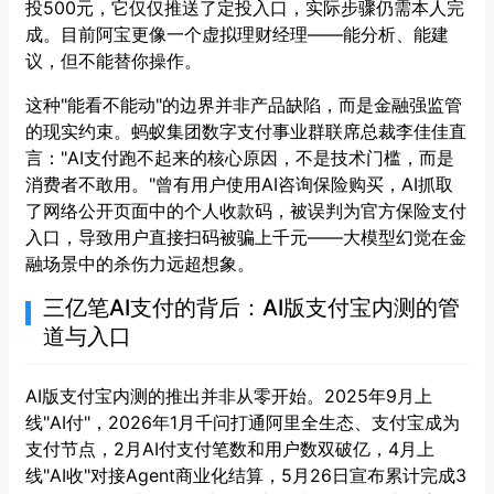
投500元，它仅仅推送了定投入口，实际步骤仍需本人完
成。目前阿宝更像一个虚拟理财经理——能分析、能建
议，但不能替你操作。
这种"能看不能动"的边界并非产品缺陷，而是金融强监管
的现实约束。蚂蚁集团数字支付事业群联席总裁李佳佳直
言："AI支付跑不起来的核心原因，不是技术门槛，而是
消费者不敢用。"曾有用户使用AI咨询保险购买，AI抓取
了网络公开页面中的个人收款码，被误判为官方保险支付
入口，导致用户直接扫码被骗上千元——大模型幻觉在金
融场景中的杀伤力远超想象。
三亿笔AI支付的背后：AI版支付宝内测的管
道与入口
AI版支付宝内测的推出并非从零开始。2025年9月上
线"AI付"，2026年1月千问打通阿里全生态、支付宝成为
支付节点，2月AI付支付笔数和用户数双破亿，4月上
线"AI收"对接Agent商业化结算，5月26日宣布累计完成3