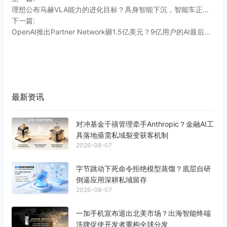
理想公布马赫VLA能力的进化目标？具身智能下沉，智能车正加速变成活物
下一篇:
OpenAI推出Partner Network砸1.5亿美元？9亿用户的AI最后一公里谁铺
最新资讯
对冲基金千禧管理牵手Anthropic？金融AI工
具落地亟需私域裂变获客机制
2026-08-07
字节跳动下死命令拒绝模型蒸馏？底层自研
倒逼应用深耕私域留存
2026-08-07
一加手机宣布退出北美市场？出海智能终端
洗牌促使开发者重构全球分发