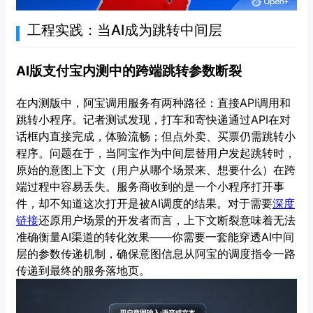
工程实践：当AI成为跳转中间层
AI版支付宝内测中的跨端跳转参数断裂
在内测版中，阿宝调用服务有两种路径：直接API调用和
跳转小程序。记者测试发现，打车和寄快递通过API在对
话框内直接完成，体验流畅；但点外卖、买票仍需跳转小
程序。问题在于，当阿宝作为中间层替用户发起跳转时，
原始的意图上下文（用户从哪个场景来、想要什么）在跨
端过程中容易丢失。服务商收到的是一个小程序打开事
件，却不知道这次打开是被AI调度的结果。对于需要
深度
链接
还原用户场景的开发者而言，上下文断裂意味着无法
准确衡量AI渠道的转化效果——你需要一套能穿透AI中间
层的参数传递机制，确保意图信息从阿宝的调度指令一路
传递到最终的服务落地页。