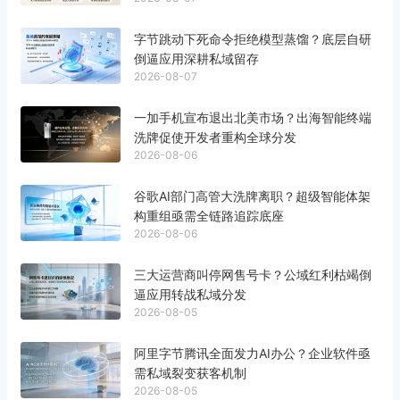
字节跳动下死命令拒绝模型蒸馏？底层自研
倒逼应用深耕私域留存
2026-08-07
一加手机宣布退出北美市场？出海智能终端
洗牌促使开发者重构全球分发
2026-08-06
谷歌AI部门高管大洗牌离职？超级智能体架
构重组亟需全链路追踪底座
2026-08-06
三大运营商叫停网售号卡？公域红利枯竭倒
逼应用转战私域分发
2026-08-05
阿里字节腾讯全面发力AI办公？企业软件亟
需私域裂变获客机制
2026-08-05