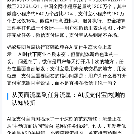
截至2026年Q1，中国全网小程序总量约1200万个，其中
微信小程序约840万个占比70%，支付宝小程序约180万
个占比仅15%。微信AI把意图起点、服务执行、资金结算
三件事打包成一个闭环——用户在微信里表达意图，小程
序完成任务，微信支付结账，支付宝从头到尾不在场。
蚂蚁集团首席执行官韩歆毅在AI支付生态大会上表
示："AI时代下商业本质未变，但智能体新角色重构一
切。"问题在于，微信是用户每天打开几十次的地方，任
务在里面自然触发；支付宝是用来完成交易的地方，用完
就走。支付宝需要回答的核心问题是：用户为什么要打开
支付宝来跟阿宝说话，而不是直接在微信里说一句？
从页面流量到任务流量：AI版支付宝内测的
认知转折
AI版支付宝内测揭示了一个深刻的范式转移：流量正在
从"主动页面访问"转向"意图/任务触发"。过去，开发者优
化的是ASO关键词、小程序搜索排名、首页推荐位曝光