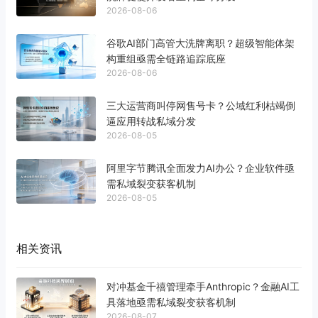
2026-08-06
谷歌AI部门高管大洗牌离职？超级智能体架
构重组亟需全链路追踪底座
2026-08-06
三大运营商叫停网售号卡？公域红利枯竭倒
逼应用转战私域分发
2026-08-05
阿里字节腾讯全面发力AI办公？企业软件亟
需私域裂变获客机制
2026-08-05
相关资讯
对冲基金千禧管理牵手Anthropic？金融AI工
具落地亟需私域裂变获客机制
2026-08-07