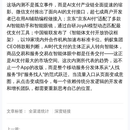
这场内测不是孤立事件，而是AI支付产业链全面提速的缩
影。微信支付推出了面向AI的支付接口，超七成商户开发
者已在用AI辅助编程做接入；京东"京东AI付"适配了多款
AI智能助手和智能眼镜，通过自研JoyAI模型动态匹配最
优支付工具；中国银联发布了《智能体支付开放协议框
架》，以19家境内外合作机构加速布标准卡位。蚂蚁集团
CEO韩歆毅判断，AI时代支付的主体正从人转向智能体，
商品交易和服务交易在智能体眼中都是任务交付——这正
是AI支付最大的市场空间。这次内测所代表的趋势，远不
止一个App的改版，而是整个移动服务分发体系从"人找
服务"到"服务找人"的范式跃迁。当流量入口从页面变成意
图，从点击变成指令，每一个依赖传统分发逻辑的开发者
和增长团队，都需要重新思考自己的位置。
文章标签：
全渠道统计
深度链接
上一篇: