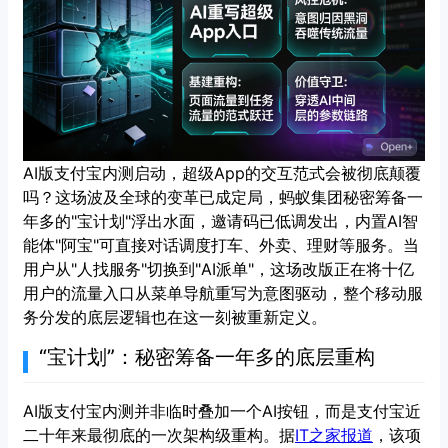
AI版支付宝内测启动，超级App的交互范式会被彻底颠覆
吗？这场波及全球的变革已成定局，蚂蚁集团秘密筹备一
年多的"宝计划"浮出水面，邀请码已低调发出，内置AI智
能体"阿宝"可直接对话调度打车、外卖、理财等服务。当
用户从"人找服务"切换到"AI派单"，这场改版正在将十亿
用户的流量入口从菜单导航重写为意图驱动，整个移动服
务分发的底层逻辑也在这一刻被重新定义。
“宝计划”：秘密筹备一年多的底层重构
AI版支付宝内测并非临时叠加一个AI按钮，而是支付宝近
二十年来最彻底的一次架构级重构。据
IT之家报道
，该项