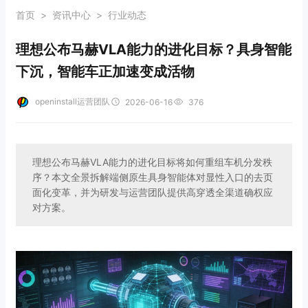
首页
>
资讯中心
>
行业动态
理想公布马赫VLA能力的进化目标？具身智能
下沉，智能车正加速变成活物
openinstall运营团队
2026-06-16
376
理想公布马赫VLA能力的进化目标将如何重组车机分发秩
序？本文全景拆解端侧原生具身智能体对显性入口的去页
面化变革，并为研发与运营团队提供高穿透全渠道确权应
对方案。