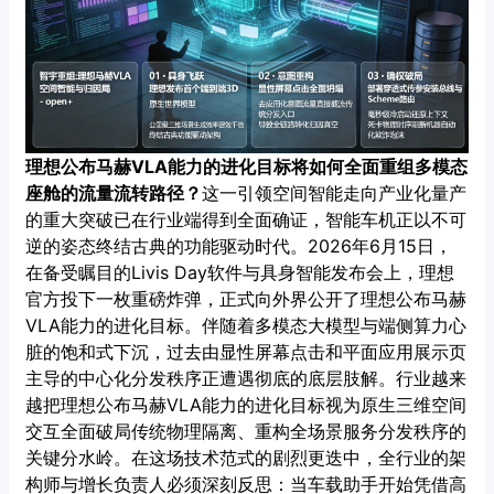
理想公布马赫VLA能力的进化目标将如何全面重组多模态
座舱的流量流转路径？
这一引领空间智能走向产业化量产
的重大突破已在行业端得到全面确证，智能车机正以不可
逆的姿态终结古典的功能驱动时代。2026年6月15日，
在备受瞩目的Livis Day软件与具身智能发布会上，理想
官方投下一枚重磅炸弹，正式向外界公开了理想公布马赫
VLA能力的进化目标。伴随着多模态大模型与端侧算力心
脏的饱和式下沉，过去由显性屏幕点击和平面应用展示页
主导的中心化分发秩序正遭遇彻底的底层肢解。行业越来
越把理想公布马赫VLA能力的进化目标视为原生三维空间
交互全面破局传统物理隔离、重构全场景服务分发秩序的
关键分水岭。在这场技术范式的剧烈更迭中，全行业的架
构师与增长负责人必须深刻反思：当车载助手开始凭借高