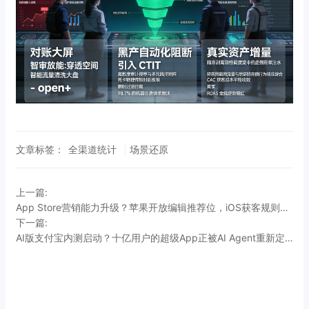
文章标签：
全渠道统计
场景还原
上一篇:
App Store营销能力升级？苹果开放编辑推荐位，iOS获客规则被重写
下一篇:
AI版支付宝内测启动？十亿用户的超级App正被AI Agent重新定义