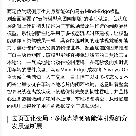
而定位为端侧原生具身智能体的马赫Mind-Edge模型，
则全面颠覆了“云端模型意图阉割版”的落后做法。它从底
层逻辑上便是彻头彻尾为了车载场景原生打造的端侧异构
模型。系统创新性地采用了多模态流式时序建模，让模型
能够像人类驾驶员一样，具备跨越时间的连续视觉感知能
力，连续理解动态发展的物理世界。配合底层的因果推理
与自主决策矩阵，该模型能够直接跳过浅表的自然语言文
本输出，一气成地输出动作控制逻辑，在毫秒级内实时调
用车辆的硬件底盘。马赫Mind-Edge 成功将 Always-On
全天候主动感知、人车交互、自主控车以及多模态长文本
问答全量收拢在车端本地芯片内闭环核销。这意味着整套
智算总线在离线状态下依然保持完美的韧性吞吐，并且核
心业务数据做到了绝对不上传、本地物理清空，从最底层
的机理上锁死了用户的数据安全与隐私防线。
去页面化变局：多模态端侧智能体引爆的分
发黑盒断层