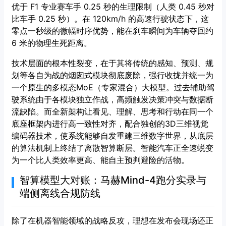
优于 F1 专业赛车手 0.25 秒的生理限制（人类 0.45 秒对
比车手 0.25 秒）。在 120km/h 的高速行驶状态下，这
零点一秒级的微幅时序优势，能在刹车瞬间为车辆夺回约
6 米的物理生死距离。
技术层面的根本性裂变，在于其将传统的感知、预测、规
划等各自为战的烟囱式模块彻底废除，强行收拢并统一为
一个原生的多模态MoE（专家混合）大模型。过去辅助驾
驶系统由于各模块独立作战，高频触发决策冲突与数据断
流缺陷。而全新架构让看见、理解、思考和行动在同一个
底座框架内进行高一致性对齐，配合独创的3D三维视觉
编码器技术，使系统能够自发重建三维数字世界，从底层
的算法机制上终结了离散智算断层。智能汽车正全速蜕变
为一个比人类效率更高、能自主预判避险的活物。
智算模型大对账：马赫Mind-4跑分实录与
端侧离线合规防线
除了在机器智能领域的战略反攻，理想在发布会现场还正