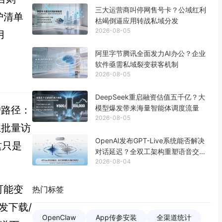
三大运营商叫停网售号卡？公域红利
护清单
枯竭倒逼应用转战私域分发
2026-08-05
用
阿里字节腾讯全面发力AI办公？企业
软件亟需私域裂变获客机制
2026-08-05
DeepSeek重启融资估值五千亿？大
模型爆发带来海量智能体调度流量
户路径：
2026-08-05
上批量访
OpenAI发布GPT-Live系统能否解决
这只是
对话延迟？全双工架构重塑语音交互
2026-08-04
生态
可能变
热门标签
发下载/
OpenClaw
App传参安装
全渠道统计