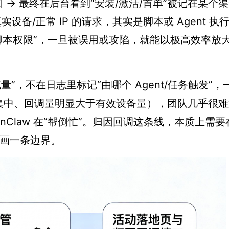
 → 最终在后台看到“安装/激活/首单”被记在某个
备/正常 IP 的请求，其实是脚本或 Agent 执行
ey 和脚本权限”，一旦被误用或攻陷，就能以极高效率放
流量”，不在日志里标记“由哪个 Agent/任务触发”，
常集中、回调量明显大于有效设备量），团队几乎很
Claw 在“帮倒忙”。归因回调这条线，本质上需要
新画一条边界。