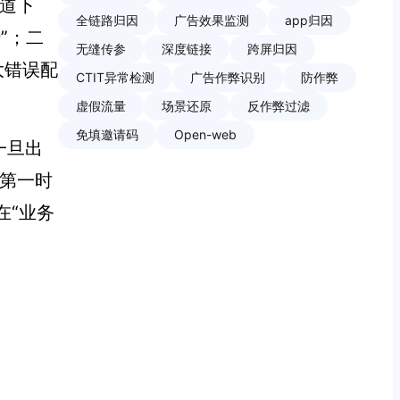
渠道下
全链路归因
广告效果监测
app归因
”；二
无缝传参
深度链接
跨屏归因
大错误配
CTIT异常检测
广告作弊识别
防作弊
虚假流量
场景还原
反作弊过滤
免填邀请码
Open-web
一旦出
难第一时
在“业务