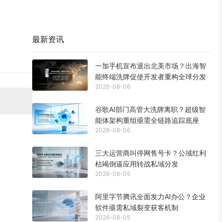
最新资讯
一加手机宣布退出北美市场？出海智
能终端洗牌促使开发者重构全球分发
2026-08-06
谷歌AI部门高管大洗牌离职？超级智
能体架构重组亟需全链路追踪底座
2026-08-06
三大运营商叫停网售号卡？公域红利
枯竭倒逼应用转战私域分发
2026-08-05
阿里字节腾讯全面发力AI办公？企业
软件亟需私域裂变获客机制
2026-08-05