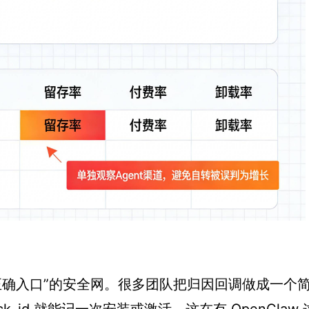
正确入口”的安全网。很多团队把归因回调做成一个
click_id 就能记一次安装或激活，这在有 OpenClaw