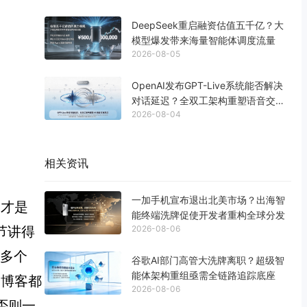
DeepSeek重启融资估值五千亿？大
模型爆发带来海量智能体调度流量
2026-08-05
OpenAI发布GPT-Live系统能否解决
对话延迟？全双工架构重塑语音交互
2026-08-04
生态
相关资讯
一加手机宣布退出北美市场？出海智
 才是
能终端洗牌促使开发者重构全球分发
2026-08-06
细节讲得
问多个
谷歌AI部门高管大洗牌离职？超级智
能体架构重组亟需全链路追踪底座
全博客都
2026-08-06
否则一