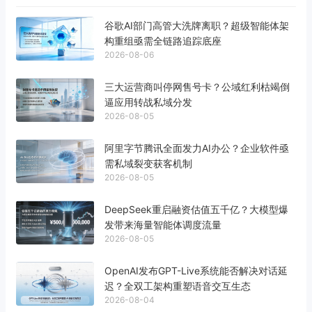
谷歌AI部门高管大洗牌离职？超级智能体架
构重组亟需全链路追踪底座
2026-08-06
三大运营商叫停网售号卡？公域红利枯竭倒
逼应用转战私域分发
2026-08-05
阿里字节腾讯全面发力AI办公？企业软件亟
需私域裂变获客机制
2026-08-05
DeepSeek重启融资估值五千亿？大模型爆
发带来海量智能体调度流量
2026-08-05
OpenAI发布GPT-Live系统能否解决对话延
迟？全双工架构重塑语音交互生态
2026-08-04