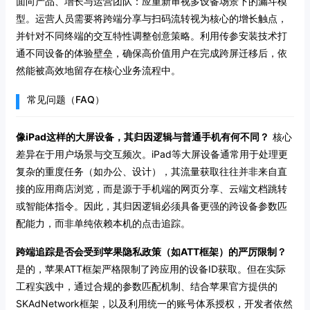
面向产品、增长与运营团队：应重新审视多设备场景下的漏斗模
型。运营人员需要将跨端分享与扫码流转视为核心的增长触点，
并针对不同终端的交互特性调整创意策略。利用传参安装技术打
通不同设备的体验壁垒，确保高价值用户在完成跨屏迁移后，依
然能被高效地留存在核心业务流程中。
常见问题（FAQ）
像iPad这样的大屏设备，其归因逻辑与普通手机有何不同？
核心
差异在于用户场景与交互频次。iPad等大屏设备通常用于处理更
复杂的重度任务（如办公、设计），其流量获取往往并非来自直
接的应用商店浏览，而是源于手机端的网页分享、云端文档跳转
或智能体指令。因此，其归因逻辑必须具备更强的跨设备参数匹
配能力，而非单纯依赖本机的点击追踪。
跨端追踪是否会受到苹果隐私政策（如ATT框架）的严厉限制？
是的，苹果ATT框架严格限制了跨应用的设备ID获取。但在实际
工程实践中，通过合规的参数匹配机制、结合苹果官方提供的
SKAdNetwork框架，以及利用统一的账号体系授权，开发者依然