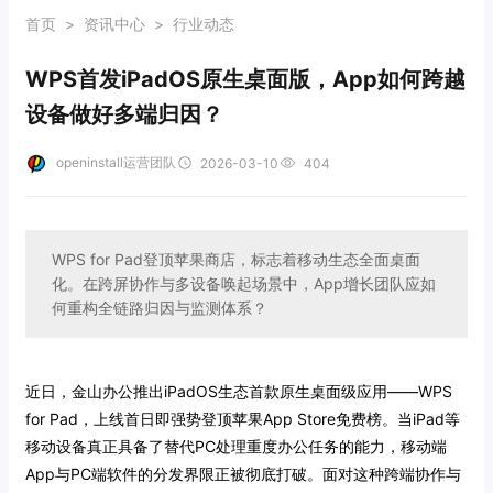
首页
>
资讯中心
>
行业动态
WPS首发iPadOS原生桌面版，App如何跨越
设备做好多端归因？
openinstall运营团队
2026-03-10
404
WPS for Pad登顶苹果商店，标志着移动生态全面桌面
化。在跨屏协作与多设备唤起场景中，App增长团队应如
何重构全链路归因与监测体系？
近日，金山办公推出iPadOS生态首款原生桌面级应用——WPS
for Pad，上线首日即强势登顶苹果App Store免费榜。当iPad等
移动设备真正具备了替代PC处理重度办公任务的能力，移动端
App与PC端软件的分发界限正被彻底打破。面对这种跨端协作与