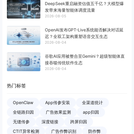
DeepSeek重启融资估值五千亿？大模型爆
发带来海量智能体调度流量
2026-08-05
OpenAI发布GPT-Live系统能否解决对话延
迟？全双工架构重塑语音交互生态
2026-08-04
谷歌AI应用被整合至Gemini？超级智能体直
接吞噬传统软件生态
2026-08-04
热门标签
OpenClaw
App传参安装
全渠道统计
全链路归因
广告效果监测
app归因
无缝传参
深度链接
跨屏归因
CTIT异常检测
广告作弊识别
防作弊