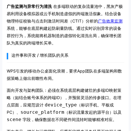
广告监测与异常行为清洗
在多端联动的复杂流量池中，黑灰产极
易利用设备模拟器或云手机制造虚假的跨端激活假象。结合设备
物理特征校验与点击到激活时间差（CTIT）分析的
广告效果监测
系统，能够在底层构建起防刷量防线。通过实时识别异常的设备
群控行为，系统能将机器制造的虚假转化清洗出局，确保增长团
队为真实的跨端增长买单。
这件事和开发 / 增长团队的关系
WPS引发的移动办公桌面化浪潮，要求App团队在多端架构和数
据策略上做出前瞻性布局。
面向开发与架构团队：必须在系统底层构建健壮的多端ID映射策
略（如结合账号体系的跨端ID），并预留灵活的传参接口。在埋
device_type
点层面，应规范设计
（标识手机、平板或
source_platform
PC）、
（标识流量发起的源平台）以及
scene
字段，确保数据在不同硬件间流转时能够精准对应。