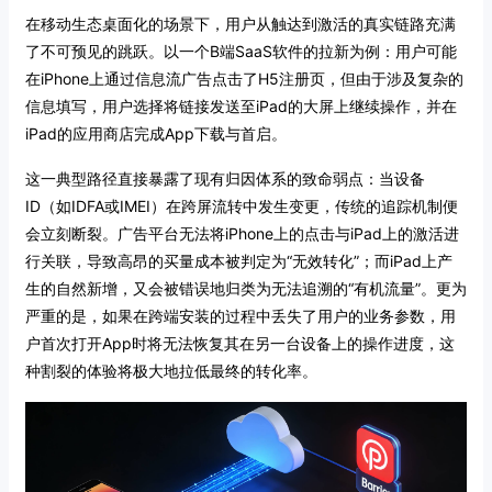
在移动生态桌面化的场景下，用户从触达到激活的真实链路充满
了不可预见的跳跃。以一个B端SaaS软件的拉新为例：用户可能
在iPhone上通过信息流广告点击了H5注册页，但由于涉及复杂的
信息填写，用户选择将链接发送至iPad的大屏上继续操作，并在
iPad的应用商店完成App下载与首启。
这一典型路径直接暴露了现有归因体系的致命弱点：当设备
ID（如IDFA或IMEI）在跨屏流转中发生变更，传统的追踪机制便
会立刻断裂。广告平台无法将iPhone上的点击与iPad上的激活进
行关联，导致高昂的买量成本被判定为“无效转化”；而iPad上产
生的自然新增，又会被错误地归类为无法追溯的“有机流量”。更为
严重的是，如果在跨端安装的过程中丢失了用户的业务参数，用
户首次打开App时将无法恢复其在另一台设备上的操作进度，这
种割裂的体验将极大地拉低最终的转化率。