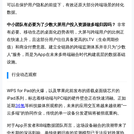
可以在保护用户隐私的前提下，有效还原大部分跨端场景的转化
数据。
中小团队有必要为了少数大屏用户投入资源做多端归因吗？
非常
有必要。移动生态的桌面化趋势表明，大屏与跨端用户的比例正
在快速上升，且这部分用户往往具备更高的LTV（生命周期价
值）和商业付费意愿。建立全链路的跨端监测体系并非只为“少数
人”服务，而是为App在未来多终端融合时代构建底层的数据基础
设施。
行业动态观察
WPS for Pad的火爆，以及苹果此前发布的搭载桌面级芯片的
iPad系列，标志着移动端与PC端的硬件壁垒正在快速消融。正如
近期
36氪
等科技媒体所观察的，未来的应用交互将越来越依赖“一
云多端”的协同作业，传统的单一设备分发逻辑将被彻底重构。
对于App开发者和B端数据团队而言，这场设备融合的浪潮带来了
中长期的深远影响。单纯依赖旧有的监测模型已无法应对跨屏协