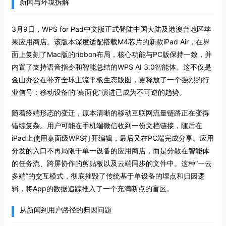
新闻与环境拆解
3月9日，WPS for Pad中文版正式登陆中国大陆及港澳台地区苹
果应用商店。该版本深度适配搭载M4芯片的新款iPad Air，在界
面上复刻了Mac版的ribbon布局，核心功能与PC版保持一致，并
内置了支持语音指令和智能总结的WPS AI 3.0智能体。这不仅是
金山办公在补齐全球主流平板生态版图，更释放了一个强烈的行
业信号：移动设备的“桌面化”演进已成为不可逆的趋势。
随着终端形态的变迁，原本清晰的移动互联网流量链路正在变得
错综复杂。用户可能在手机端微信收到一份文档链接，随后在
iPad上使用桌面级WPS打开编辑，最后又在PC端完成分享。应用
分发的入口不再局限于单一设备的应用商店，而是分散在智能体
的任务流、跨屏协作的剪贴板以及云端同步的文件中。这种“一云
多端”的交互模式，彻底摧毁了传统基于单设备的埋点和归因逻
辑，将App的数据追踪推入了一个充满断点的盲区。
从新闻到用户路径的归因问题