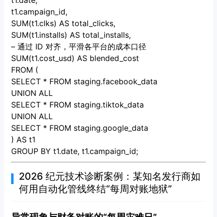
t1.date,
t1.campaign_id,
SUM(t1.clks) AS total_clicks,
SUM(t1.installs) AS total_installs,
– 通过 ID 对齐，平滑各平台的成本口径
SUM(t1.cost_usd) AS blended_cost
FROM (
SELECT * FROM staging.facebook_data
UNION ALL
SELECT * FROM staging.tiktok_data
UNION ALL
SELECT * FROM staging.google_data
) AS t1
GROUP BY t1.date, t1.campaign_id;
2026 纪元技术诊断案例：某知名发行商如
何用自动化管线终结“每周对账地狱”