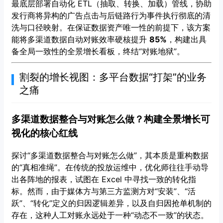
最底层部署自动化 ETL（抽取、转换、加载）管线，协助
发行商将异构的广告点击与后链路行为事件执行彻底的清
洗与口径映射。在保证数据资产唯一性的前提下，该方案
能将多渠道数据自动对账效率硬核提升
85%
，构建出具
备全局一致性的全景增长看板，终结“对账地狱”。
割裂的增长视图：多平台数据“打架”的业务
之痛
多渠道数据整合与对账怎么做？构建全景增长可
视化的核心红线
探讨“多渠道数据整合与对账怎么做”，其本质是重构数据
的“真相准绳”。在传统的投放运维中，优化师往往手动导
出各阵地的报表，试图在 Excel 中寻找一致的转化指
标。然而，由于媒体方与第三方监测方对“安装”、“活
跃”、“转化”定义的归因逻辑差异，以及自归因抢单机制的
存在，这种人工对账永远处于一种“动态不一致”的状态。