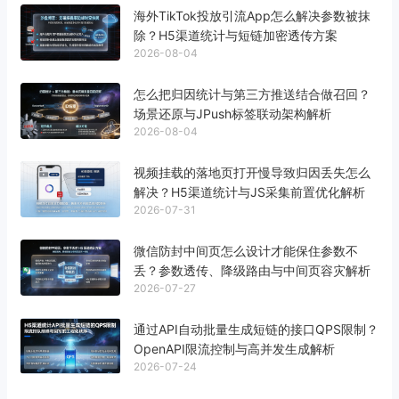
海外TikTok投放引流App怎么解决参数被抹
除？H5渠道统计与短链加密透传方案
2026-08-04
怎么把归因统计与第三方推送结合做召回？
场景还原与JPush标签联动架构解析
2026-08-04
视频挂载的落地页打开慢导致归因丢失怎么
解决？H5渠道统计与JS采集前置优化解析
2026-07-31
微信防封中间页怎么设计才能保住参数不
丢？参数透传、降级路由与中间页容灾解析
2026-07-27
通过API自动批量生成短链的接口QPS限制？
OpenAPI限流控制与高并发生成解析
2026-07-24