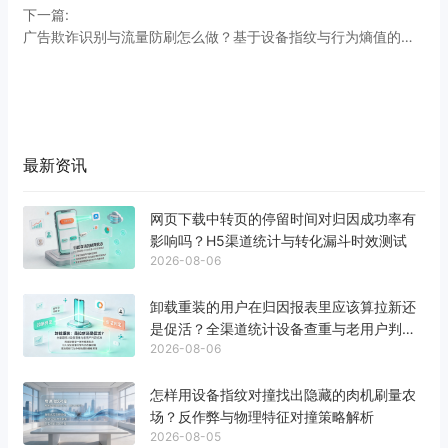
下一篇:
广告欺诈识别与流量防刷怎么做？基于设备指纹与行为熵值的自动化防刷体系
最新资讯
网页下载中转页的停留时间对归因成功率有
影响吗？H5渠道统计与转化漏斗时效测试
2026-08-06
卸载重装的用户在归因报表里应该算拉新还
是促活？全渠道统计设备查重与老用户判定
2026-08-06
标准
怎样用设备指纹对撞找出隐藏的肉机刷量农
场？反作弊与物理特征对撞策略解析
2026-08-05