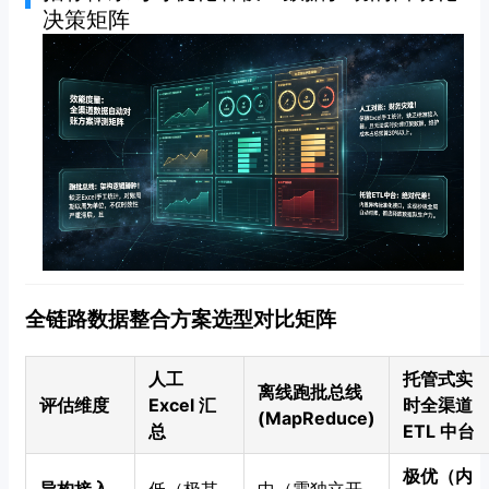
决策矩阵
全链路数据整合方案选型对比矩阵
人工
托管式实
离线跑批总线
评估维度
Excel 汇
时全渠道
(MapReduce)
总
ETL 中台
极优（内