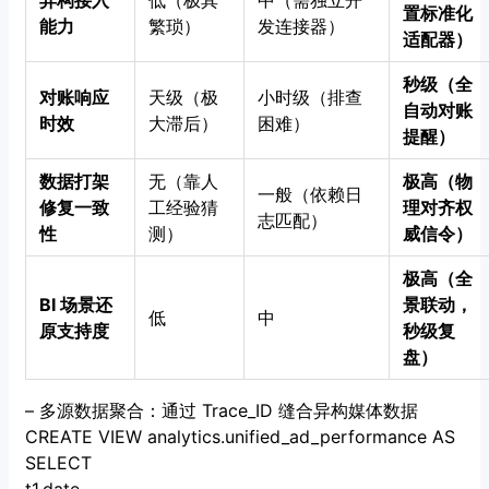
异构接入
低（极其
中（需独立开
置标准化
能力
繁琐）
发连接器）
适配器）
秒级（全
对账响应
天级（极
小时级（排查
自动对账
时效
大滞后）
困难）
提醒）
数据打架
无（靠人
极高（物
一般（依赖日
修复一致
工经验猜
理对齐权
志匹配）
性
测）
威信令）
极高（全
BI 场景还
景联动，
低
中
原支持度
秒级复
盘）
– 多源数据聚合：通过 Trace_ID 缝合异构媒体数据
CREATE VIEW analytics.unified_ad_performance AS
SELECT