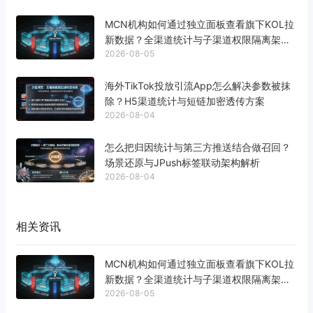
MCN机构如何通过独立面板查看旗下KOL拉
新数据？全渠道统计与子渠道权限隔离架构
2026-08-05
解析
海外TikTok投放引流App怎么解决参数被抹
除？H5渠道统计与短链加密透传方案
2026-08-04
怎么把归因统计与第三方推送结合做召回？
场景还原与JPush标签联动架构解析
2026-08-04
相关资讯
MCN机构如何通过独立面板查看旗下KOL拉
新数据？全渠道统计与子渠道权限隔离架构
2026-08-05
解析