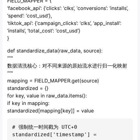
FIELD_MAPPER = {
‘facebook_api’: {‘clicks’: ‘clks’, ‘conversions’: ‘installs’,
‘spend’: ‘cost_usd’},
‘tiktok_api’: {‘campaign_clicks’: ‘clks’, ‘app_install’:
‘installs’, ‘total_cost’: ‘cost_usd’}
}
def standardize_data(raw_data, source):
“”"
数据清洗核心：对不同来源的原始流水进行归一化映射
“”"
mapping = FIELD_MAPPER.get(source)
standardized = {}
for key, value in raw_data.items():
if key in mapping:
standardized[mapping[key]] = value
# 强制统一时间戳为 UTC+0

standardized['timestamp'] = 