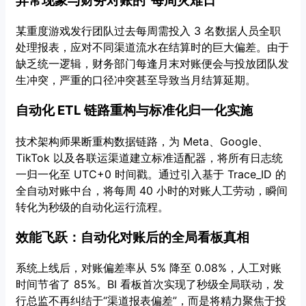
异常现象与财务对账的“每周灾难日”
某重度游戏发行团队过去每周需投入 3 名数据人员全职
处理报表，应对不同渠道流水在结算时的巨大偏差。由于
缺乏统一逻辑，财务部门每逢月末对账便会与投放团队发
生冲突，严重的口径冲突甚至导致当月结算延期。
自动化 ETL 链路重构与标准化归一化实施
技术架构师果断重构数据链路，为 Meta、Google、
TikTok 以及各联运渠道建立标准适配器，将所有日志统
一归一化至 UTC+0 时间戳。通过引入基于 Trace_ID 的
全自动对账中台，将每周 40 小时的对账人工劳动，瞬间
转化为秒级的自动化运行流程。
效能飞跃：自动化对账后的全局看板真相
系统上线后，对账偏差率从 5% 降至 0.08%，人工对账
时间节省了 85%。BI 看板首次实现了秒级全局联动，发
行总监不再纠结于“渠道报表偏差”，而是将精力聚焦于投