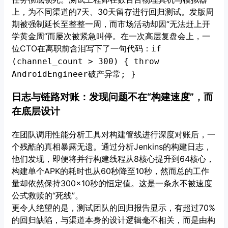
上，为不同渠道的7天、30天留存进行回归测试。发版周
期被强制延长至整整一周，而市场活动却因“无法赶上开
学黄金周”而屡次被紧急叫停。在一次高层复盘会上，一
位CTO在离职前含泪写下了一句代码：
if
(channel_count > 300) { throw
AndroidEngineer破产异常; }
日志与链路对账：发现问题不在“构建速度”，而
在底层设计
在团队调用性能分析工具对构建管线进行深度对账后，一
个残酷的真相暴露无遗。通过分析Jenkins的构建日志，
他们发现，即便将并行构建线程从8核心提升到64核心，
构建单个APK的耗时也从60秒降至10秒，然而总的工作
量却依然保持300×10秒的恒定值。这是一条永不被速度
公式救赎的“死线”。
更令人绝望的是，测试团队的回归报告显示，有超过70%
的回归缺陷，与渠道本身的设计逻辑毫不相关，而是由构