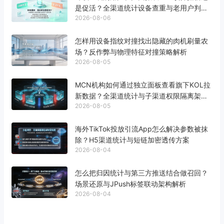
是促活？全渠道统计设备查重与老用户判定
2026-08-06
标准
怎样用设备指纹对撞找出隐藏的肉机刷量农
场？反作弊与物理特征对撞策略解析
2026-08-05
MCN机构如何通过独立面板查看旗下KOL拉
新数据？全渠道统计与子渠道权限隔离架构
2026-08-05
解析
海外TikTok投放引流App怎么解决参数被抹
除？H5渠道统计与短链加密透传方案
2026-08-04
怎么把归因统计与第三方推送结合做召回？
场景还原与JPush标签联动架构解析
2026-08-04