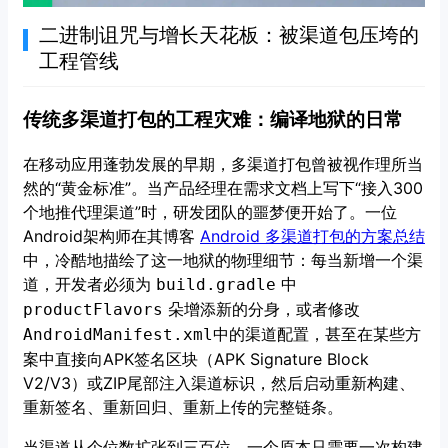
二进制诅咒与增长天花板：被渠道包压垮的
工程管线
传统多渠道打包的工程灾难：编译地狱的日常
在移动应用蓬勃发展的早期，多渠道打包曾被视作理所当
然的“黄金标准”。当产品经理在需求文档上写下“接入300
个地推代理渠道”时，研发团队的噩梦便开始了。一位
Android架构师在其博客
Android 多渠道打包的方案总结
中，冷酷地描绘了这一地狱的物理细节：每当新增一个渠
道，开发者必须为
中
build.gradle
朵增添新的分身，或者修改
productFlavors
中的渠道配置，甚至在某些方
AndroidManifest.xml
案中直接向APK签名区块（APK Signature Block
V2/V3）或ZIP尾部注入渠道标识，然后启动重新构建、
重新签名、重新回归、重新上传的完整链条。
当渠道从个位数扩张到三百位，一个原本只需要一次构建