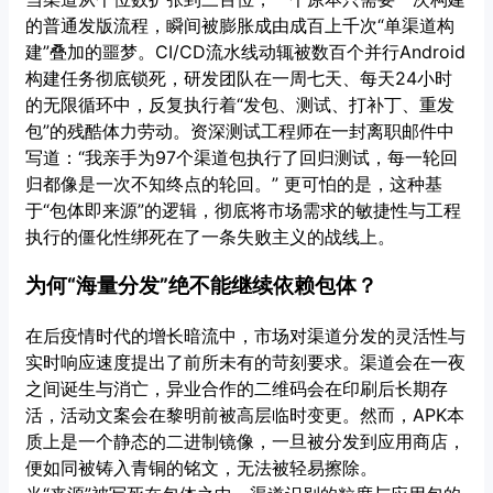
的普通发版流程，瞬间被膨胀成由成百上千次“单渠道构
建”叠加的噩梦。CI/CD流水线动辄被数百个并行Android
构建任务彻底锁死，研发团队在一周七天、每天24小时
的无限循环中，反复执行着“发包、测试、打补丁、重发
包”的残酷体力劳动。资深测试工程师在一封离职邮件中
写道：“我亲手为97个渠道包执行了回归测试，每一轮回
归都像是一次不知终点的轮回。” 更可怕的是，这种基
于“包体即来源”的逻辑，彻底将市场需求的敏捷性与工程
执行的僵化性绑死在了一条失败主义的战线上。
为何“海量分发”绝不能继续依赖包体？
在后疫情时代的增长暗流中，市场对渠道分发的灵活性与
实时响应速度提出了前所未有的苛刻要求。渠道会在一夜
之间诞生与消亡，异业合作的二维码会在印刷后长期存
活，活动文案会在黎明前被高层临时变更。然而，APK本
质上是一个静态的二进制镜像，一旦被分发到应用商店，
便如同被铸入青铜的铭文，无法被轻易擦除。