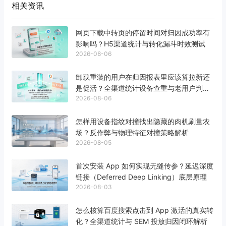
相关资讯
网页下载中转页的停留时间对归因成功率有
影响吗？H5渠道统计与转化漏斗时效测试
2026-08-06
卸载重装的用户在归因报表里应该算拉新还
是促活？全渠道统计设备查重与老用户判定
2026-08-06
标准
怎样用设备指纹对撞找出隐藏的肉机刷量农
场？反作弊与物理特征对撞策略解析
2026-08-05
首次安装 App 如何实现无缝传参？延迟深度
链接（Deferred Deep Linking）底层原理
2026-08-03
怎么核算百度搜索点击到 App 激活的真实转
化？全渠道统计与 SEM 投放归因闭环解析