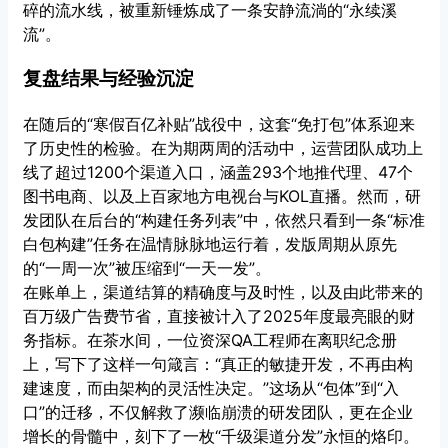
碎的流水线，被重新锤炼成了一条安静流淌的“永续溪
流”。
复盘结果与经验沉淀
在随后的“寒假百亿补贴”战役中，这套“免打包”体系迎来
了历史性的检验。在为期两周的活动中，运营团队成功上
线了超过1200个渠道入口，涵盖293个地推代理、47个
图书电商、以及上百家地方电视台与KOL直播。然而，研
发团队在后台的“构建任务列表”中，依然只看到一条“标准
白包构建”任务在温情脉脉地运行着，发版周期从原先
的“一周一次”被压缩到“一天一发”。
在账单上，渠道结算的精确度与及时性，以及由此带来的
百万级广告费节省，直接被计入了2025年度最亮眼的财
务指标。在茶水间，一位资深QA工程师在离职纪念册
上，写下了这样一句箴言：“真正的敏捷开发，不再由构
建速度，而由架构的灵活性决定。”这场从“包体”到“入
口”的迁移，不仅解救了濒临崩溃的研发团队，更在企业
增长的骨髓中，刻下了一枚“千级渠道分发”永恒的烙印。