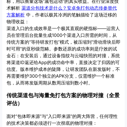
标，用以衡量这场“减包运动”的真实收益。在行业深度技
术解析
渠道分包技术是什么？安卓免打包动态传参替代
方案解析
中，作者以极其冷冽的笔触描绘了这场迁移的
物理收益：
渠道入口的生成效率是一个极其直观的硬指标——运营人
员在管理后台批量生成1000个渠道入口所需的时间，从
传统方案的“等待研发打包”模式，被压缩到“滑动滑块后即
时可用”的亚秒级范畴。参数还原的成功率则是疗效的试
金石：在安装后，通过设备指纹与云端快照的对撞，系统
将渠道ID返还给App的成功命中率，直接决定了归因的可
信度。版本维护成本的陡降，让研发团队在新发版时，不
再需要维护300个独立的APK分支，仅需维护一个标准
包，从而将发版周期从数周压缩到数小时。
传统渠道包与海量免打包方案的物理对撞（全景
评估）
面对“包体即来源”与“入口即来源”的两大阵营，任何理性
的技术决策都必须进行一次彻底的物理对撞：