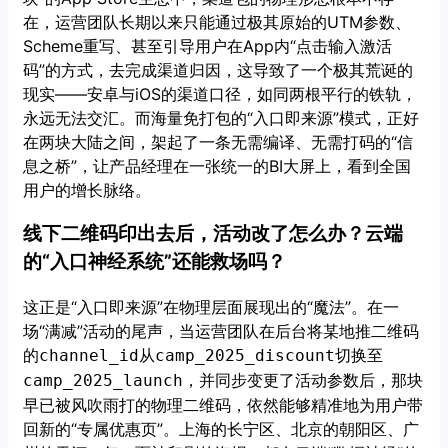
在，运营团队长期以来只能通过极其原始的UTM参数、
Scheme重写、甚至引导用户在App内“点击输入激活
码”的方式，去完成渠道归因，这导致了一个极其荒诞的
现实——安卓与iOS的渠道口径，如同两根平行的铁轨，
永远无法交汇。而海量免打包的“入口即来源”模式，正好
在两块大陆之间，架起了一条无需编译、无需打码的“信
息之桥”，让产品经理在一张统一的BI大屏上，看到全国
用户的增长脉络。
线下二维码印出去后，活动改了怎么办？云端
的“入口神经系统”还能救场吗？
这正是“入口即来源”在物理层面展现出的“魔法”。在一
场“满减”活动的尾声，当运营团队在后台将某地推二维码
的
从
切换至
channel_id
camp_2025_discount
，并同步变更了活动参数后，那块
camp_2025_launch
早已被风吹雨打的物理二维码，依然能够精准地为用户带
回新的“专属优惠页”。上海的长宁区、北京的朝阳区、广