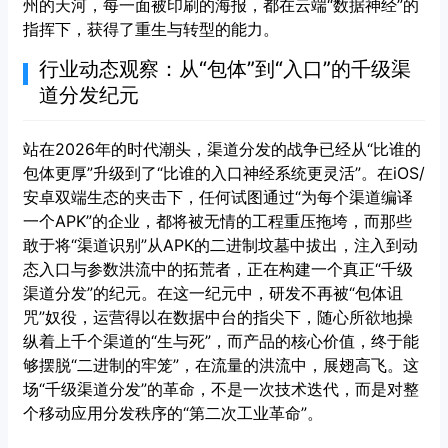
州的天河，每一面被印刷的海报，都在云端“数据神经”的
指挥下，获得了重生与转型的能力。
行业动态观察：从“包体”到“入口”的千级渠
道分发纪元
站在2026年的时代潮头，渠道分发的战争已经从“比谁的
包体更厚”升级到了“比谁的入口神经系统更灵活”。在iOS/
安卓双端生态的夹击下，任何试图通过“为每个渠道编译
一个APK”的企业，都将被无情的工程重压拖垮，而那些
敢于将“渠道识别”从APK的二进制坟墓中拔出，注入到动
态入口与参数洪流中的拓荒者，正在构建一个真正“千级
渠道分发”的纪元。在这一纪元中，研发不再被“包体诅
咒”奴役，运营得以在数据中台的指尖下，随心所欲地操
纵着上千个渠道的“生与死”，而产品的核心价值，终于能
够摆脱“二进制的牢笼”，在流量的洪流中，展翅高飞。这
场“千级渠道分发”的革命，不是一次技术迭代，而是对整
个移动应用分发秩序的“第二次工业革命”。