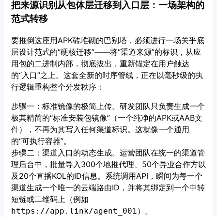
把来源识别从包体层迁移到入口层：一场架构的
范式转移
要推倒这座用APK砖堆砌的巴别塔，必须进行一场关乎底
层设计范式的“硬核迁移”——将“渠道来源”的标识，从应
用包的二进制内部，彻底拔出，重新锚定在用户触达
的“入口”之上。这套全新的时序管线，正在以毫秒级的执
行逻辑重构整个分发秩序：
步骤一：标准镜像的极简上传。研发团队只负责生成一个
极其精简的“标准安装包镜像”（一个纯净的APK或AAB文
件），不再为其写入任何渠道标识。这就像一个通用
的“可执行容器”。
步骤二：渠道入口的动态生成。运营团队在统一的渠道管
理后台中，批量导入300个地推代理、50个异业合作方以
及20个直播KOL的ID信息。系统调用API，瞬间为每一个
渠道生成一个唯一的云端路由ID，并将其绑定到一个中转
短链或二维码上（例如
）。
https://app.link/agent_001