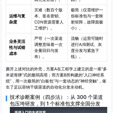
灾难（数百个版
极简（仅需维护一
运维与复
本、签名密钥、
份标准包与一套映
杂度
CDN资源需要人
射矩阵，故障面极
工维护）。
小）。
严苛（一次渠道
流畅（运营可随时
业务灵活
调整意味着一次
进行A/B测试、灰
性与试错
全量回归与发
度分发与紧急下
成本
布）。
线）。
撕开上述对比的外壳，方案A在工程学上建立的是一座“多
米诺骨牌”式的脆弱高塔；而方案B所构建的“入口神经系
统”，用一次极简的“白板包”与一套动态的“神经突触”，催
生了足以容纳千级渠道的自动化分发永动机。
技术诊断案例（四步法）：从 300 个渠道
包压垮研发，到 1 个标准包支撑全国分发