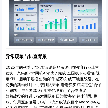
异常现象与排查背景
2025年的秋季，“双减”后遗症的余波仍在教育行业上空
盘旋，某头部K12网校App为了完成“全国线下渗透”的既
定KPI，启动了规模空前的“千城万校”线下地推战役。在
初步的架构设计中，该团队秉承“老老实实打渠道包”的保
守思路，与全国300个地推代理签订了合作协议。
随着战役的推进，技术团队的日常很快被“包体诅咒”吞
噬。每周五的凌晨，CI/CD流水线被数百个Android构建
任务彻底锁死。测试工程师在数百台物理真机与模拟器