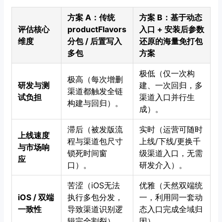
方案 A：传统
方案 B：基于动态
评估核心
productFlavors
入口 + 安装后参数
维度
分包 / 后置写入
还原的海量免打包
多包
方案
极低（仅一次构
极高（每次增删
研发与测
建、一次回归，多
渠道都触发全链
试负担
渠道入口并行生
构建与回归）。
成）。
滞后（被发版流
实时（运营可随时
上线速度
程与渠道包尺寸
上线/下线/更换千
与市场响
锁死时间窗
级渠道入口，无需
应
口）。
研发介入）。
苦涩（iOS无法
优雅（天然双端统
iOS / 双端
执行多包分发，
一，利用同一套动
一致性
导致渠道识别逻
态入口完成全域归
辑完全割裂）。
因）。