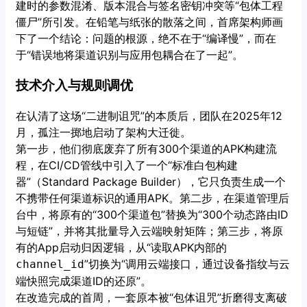
建时的参数混淆、版本混合与签名密钥冲突等“包体工程
僵尸”所引发。在铅笔与纸张的散落之间，首席架构师画
下了一个结论：问题的根源，绝不在于“编译慢”，而在
于“错误地将渠道识别与应用包耦合在了一起”。
技术介入与规则调优
在认清了这场“二进制诅咒”的本质后，团队在2025年12
月，孤注一掷地启动了架构大迁徙。
第一步，他们彻底废弃了所有300个渠道的APK构建流
程，在CI/CD管线中引入了一个“标准白包构建
器”（Standard Package Builder），它只负责生成一个
不携带任何渠道标识的通用APK。第二步，在渠道管理后
台中，将原有的“300个渠道包”替换为“300个动态路由ID
与短链”，并将其批量导入云端映射矩阵；第三步，将原
有的App启动归因逻辑，从“读取APK内部的
”切换为“调用云端接口，通过设备指纹与云
channel_id
端快照完成渠道ID的还原”。
在改造完成的首周，一套原本被“包体诅咒”折磨得支离破