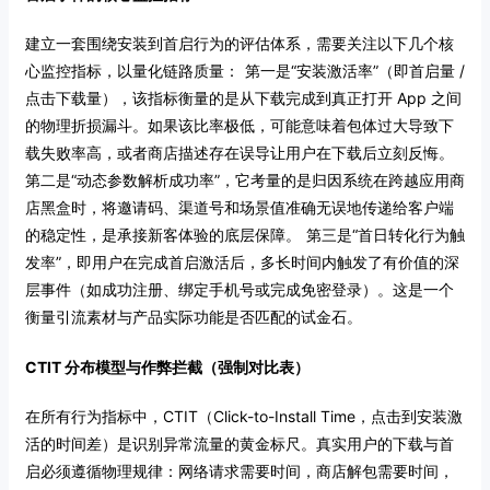
建立一套围绕安装到首启行为的评估体系，需要关注以下几个核
心监控指标，以量化链路质量：
第一是“安装激活率”（即首启量 /
点击下载量），该指标衡量的是从下载完成到真正打开 App 之间
的物理折损漏斗。如果该比率极低，可能意味着包体过大导致下
载失败率高，或者商店描述存在误导让用户在下载后立刻反悔。
第二是“动态参数解析成功率”，它考量的是归因系统在跨越应用商
店黑盒时，将邀请码、渠道号和场景值准确无误地传递给客户端
的稳定性，是承接新客体验的底层保障。
第三是“首日转化行为触
发率”，即用户在完成首启激活后，多长时间内触发了有价值的深
层事件（如成功注册、绑定手机号或完成免密登录）。这是一个
衡量引流素材与产品实际功能是否匹配的试金石。
CTIT 分布模型与作弊拦截（强制对比表）
在所有行为指标中，CTIT（Click-to-Install Time，点击到安装激
活的时间差）是识别异常流量的黄金标尺。真实用户的下载与首
启必须遵循物理规律：网络请求需要时间，商店解包需要时间，