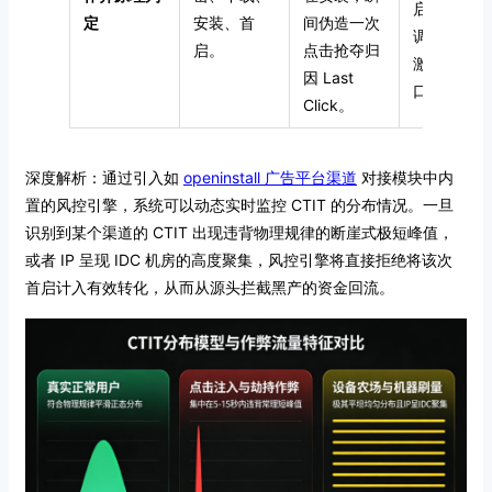
启动模拟器
定
安装、首
间伪造一次
调用伪造的
启。
点击抢夺归
激活上报接
因 Last
口。
Click。
深度解析：通过引入如
openinstall 广告平台渠道
对接模块中内
置的风控引擎，系统可以动态实时监控 CTIT 的分布情况。一旦
识别到某个渠道的 CTIT 出现违背物理规律的断崖式极短峰值，
或者 IP 呈现 IDC 机房的高度聚集，风控引擎将直接拒绝将该次
首启计入有效转化，从而从源头拦截黑产的资金回流。