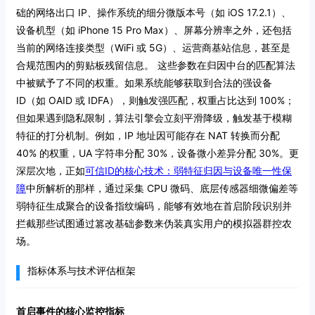
础的网络出口 IP、操作系统的细分微版本号（如 iOS 17.2.1）、
设备机型（如 iPhone 15 Pro Max）、屏幕分辨率之外，还包括
当前的网络连接类型（WiFi 或 5G）、运营商基站信息，甚至是
合规范围内的剪贴板残留信息。
这些参数在归因中台的匹配算法
中被赋予了不同的权重。如果系统能够获取到合法的强设备
ID（如 OAID 或 IDFA），则触发强匹配，权重占比达到 100%；
但如果遇到隐私限制，算法引擎会立刻平滑降级，触发基于模糊
特征的打分机制。例如，IP 地址因可能存在 NAT 转换而分配
40% 的权重，UA 字符串分配 30%，设备微小差异分配 30%。更
深层次地，正如
可信ID的核心技术：弱特征归因与设备唯一性保
障
中所解析的那样，通过采集 CPU 微码、底层传感器细微偏差等
弱特征生成聚合的设备指纹编码，能够有效地在首启阶段识别并
拦截那些试图通过篡改基础参数来伪装真实用户的模拟器群控农
场。
指标体系与技术评估框架
首启事件的核心监控指标