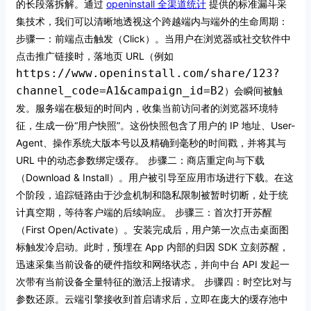
的长段落拆解。通过
openinstall 全渠道统计
提供的标准漏斗采
集技术，我们可以清晰地透视这个跨越端内与端外的生命周期：
步骤一：前端点击触发（Click）。当用户在浏览器或社交软件中
点击推广链接时，落地页 URL（例如
https://www.openinstall.com/share/123?
channel_code=A1&campaign_id=B2
）会瞬间被触
发。服务端在极短的时间内，收集当前访问者的浏览器环境特
征，生成一份“用户快照”。这份快照包含了用户的 IP 地址、User-
Agent、操作系统大版本号以及精确到毫秒的时间戳，并将其与
URL 中的动态参数绑定缓存。
步骤二：商店重定向与下载
（Download & Install）。用户被引导至应用市场进行下载。在这
个阶段，追踪链路由于沙盒机制和隐私限制被暂时切断，处于统
计真空期，等待客户端的后续响应。
步骤三：首次打开苏醒
（First Open/Activate）。安装完成后，用户第一次点击桌面图
标触发冷启动。此时，预埋在 App 内部的归因 SDK 立刻苏醒，
迅速采集当前设备的硬件指纹和网络状态，并向中台 API 发起一
次带有当前设备全量特征的激活上报请求。
步骤四：时空比对与
参数还原。云端引擎接收到首启请求后，立即在庞大的缓存池中