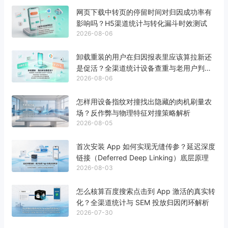
网页下载中转页的停留时间对归因成功率有
影响吗？H5渠道统计与转化漏斗时效测试
2026-08-06
卸载重装的用户在归因报表里应该算拉新还
是促活？全渠道统计设备查重与老用户判定
2026-08-06
标准
怎样用设备指纹对撞找出隐藏的肉机刷量农
场？反作弊与物理特征对撞策略解析
2026-08-05
首次安装 App 如何实现无缝传参？延迟深度
链接（Deferred Deep Linking）底层原理
2026-08-03
怎么核算百度搜索点击到 App 激活的真实转
化？全渠道统计与 SEM 投放归因闭环解析
2026-07-30