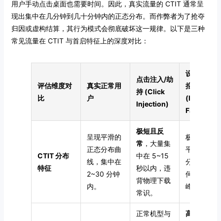
用户手动点击桌面也需要时间。因此，真实流量的 CTIT 通常呈
现出集中在几分钟到几十分钟内的正态分布。而作弊者为了抢夺
归因或虚构结算，其行为模式会彻底破坏这一规律。以下是三种
常见流量在 CTIT 与首启特征上的深度对比：
设备农场/
点击注入/劫
评估维度对
真实正常用
拟器
持 (Click
比
户
(Device
Injection)
Farm)
极短且反
呈现平滑的
极长且极其
常
，大量集
正态分布曲
平坦的均匀
CTIT 分布
中在 5~15
线，集中在
分布，无任
特征
秒以内，违
2~30 分钟
何时段波
背物理下载
内。
峰。
常识。
正常机型与
高度聚集
，