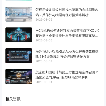
怎样用设备指纹对撞找出隐藏的肉机刷量农
场？反作弊与物理特征对撞策略解析
2026-08-05
MCN机构如何通过独立面板查看旗下KOL拉
新数据？全渠道统计与子渠道权限隔离架构
2026-08-05
解析
海外TikTok投放引流App怎么解决参数被抹
除？H5渠道统计与短链加密透传方案
2026-08-04
怎么把归因统计与第三方推送结合做召回？
场景还原与JPush标签联动架构解析
2026-08-04
相关资讯