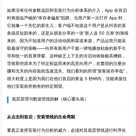
如果没有任何参数追踪和安装行为分析体系的介入，App 在首启
时将面临严峻的“幸存者偏差”陷阱。当用户第一次打开 App 时，
它就像一个失忆的新生儿：客户端不知道这个用户是从抖音的某
条搞笑短剧来的，还是从朋友分享的一张“新人送 50 元券”的海报
来的。因为不知道用户的活动动因和渠道来源，产品运营只能采
取最保守的策略——向所有新用户千篇一律地播放枯燥的新手引
导和统一的首屏弹窗。这种缺乏上下文的冷启动体验极其糟糕，
导致那些原本为了特定权益而来的高意向用户，在繁琐的注册步
骤和无关的内容面前迅速流失。我们看到的所谓“新客留存率低”，
很大程度上是因为我们在他们首启的黄金 5 秒钟内，没能承接住
他们安装前所抱有的特定期望。
底层原理与数据管线拆解（核心重头戏）
从点击到首启：安装管线的生命周期
要真正发挥安装行为分析的威力，必须对其底层管线进行时序化