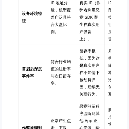
IP 地址分
真实 IP（作
IP 呈现同
散，机型覆
弊者利用恶
段的 IDC 
设备环境特
盖广泛且符
意 SDK 寄
据中心特
征
合大盘比
生在真实用
征，设备底
例。
户设备
层微码高度
上）。
雷同。
留存率极
几乎为 0。
低，因为这
机器人自动
符合行业均
是真实用户
跑完首启脚
首启后深度
值的注册率
在不知情下
本后即刻销
事件率
与次日留存
被劫持归
毁，无任何
率。
因，后续无
付费或深层
关联行为。
互动。
恶意驻留程
脚本批量生
序监听到其
成虚假点击
正常产生点
他 App 正
快照，随后
作弊原理判
击、下载、
在安装，瞬