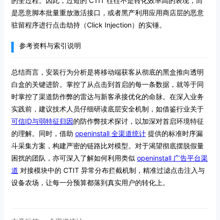
的全过程。因此，过短的 CTIT 往往不是转化效率高的表现，而
是恶意脚本批量重放激活接口，或者黑产利用应用商店层的恶意
驻留程序进行点击劫持（Click Injection）的实锤。
参考资料与索引说明
总结而言，安装行为分析是将移动端获客从彻底的黑盒推向透明
白盒的关键进阶。掌控了从点击到首启的每一条数据，就等于同
时掌控了渠道防作弊的雷达与新客承接优化的命脉。在深入业务
实践前，建议技术人员仔细研读底层安全机制，如借鉴行业关于
可信ID与弱特征归因
的防作弊技术探讨，以加深对首启环境特征
的理解。同时，借助
openinstall 全渠道统计
提供的标准时序漏
斗采集方案，构建严密的链路比对模型。对于渴望彻底摆脱假量
困扰的团队，亦可深入了解如何利用类似
openinstall 广告平台渠
道
对接模块中的 CTIT 异常分布拦截机制，精准过滤点击注入与
设备农场，让每一分预算都落到真实用户的转化上。