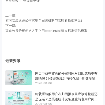
文章标签：
全渠道统计
上一篇:
实时安装追踪如何实现？回调机制与实时看板架构设计
下一篇:
渠道效果分析怎么入手？用openinstall建立标准评估模型
最新资讯
网页下载中转页的停留时间对归因成功率有
影响吗？H5渠道统计与转化漏斗时效测试
2026-08-06
卸载重装的用户在归因报表里应该算拉新还
是促活？全渠道统计设备查重与老用户判定
2026-08-06
标准