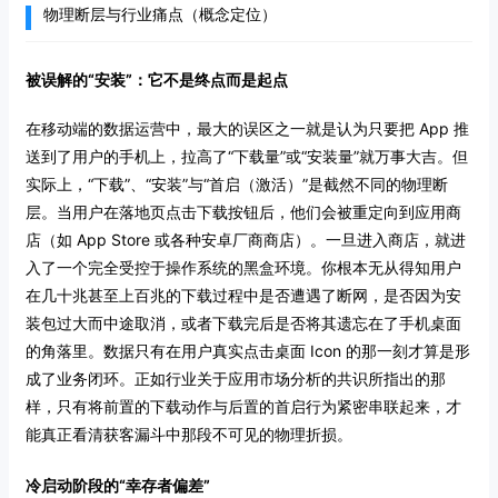
物理断层与行业痛点（概念定位）
被误解的“安装”：它不是终点而是起点
在移动端的数据运营中，最大的误区之一就是认为只要把 App 推
送到了用户的手机上，拉高了“下载量”或“安装量”就万事大吉。但
实际上，“下载”、“安装”与“首启（激活）”是截然不同的物理断
层。当用户在落地页点击下载按钮后，他们会被重定向到应用商
店（如 App Store 或各种安卓厂商商店）。一旦进入商店，就进
入了一个完全受控于操作系统的黑盒环境。你根本无从得知用户
在几十兆甚至上百兆的下载过程中是否遭遇了断网，是否因为安
装包过大而中途取消，或者下载完后是否将其遗忘在了手机桌面
的角落里。数据只有在用户真实点击桌面 Icon 的那一刻才算是形
成了业务闭环。正如行业关于应用市场分析的共识所指出的那
样，只有将前置的下载动作与后置的首启行为紧密串联起来，才
能真正看清获客漏斗中那段不可见的物理折损。
冷启动阶段的“幸存者偏差”