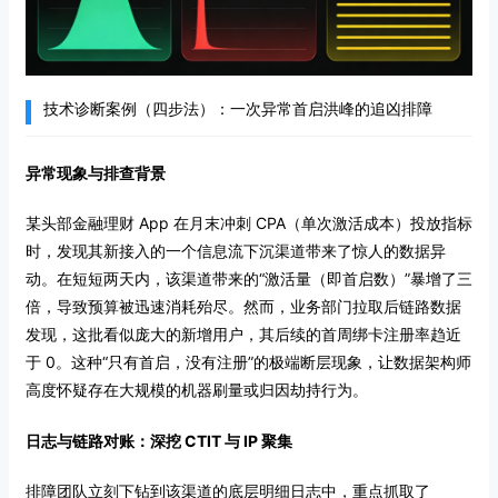
技术诊断案例（四步法）：一次异常首启洪峰的追凶排障
异常现象与排查背景
某头部金融理财 App 在月末冲刺 CPA（单次激活成本）投放指标
时，发现其新接入的一个信息流下沉渠道带来了惊人的数据异
动。在短短两天内，该渠道带来的“激活量（即首启数）”暴增了三
倍，导致预算被迅速消耗殆尽。然而，业务部门拉取后链路数据
发现，这批看似庞大的新增用户，其后续的首周绑卡注册率趋近
于 0。这种“只有首启，没有注册”的极端断层现象，让数据架构师
高度怀疑存在大规模的机器刷量或归因劫持行为。
日志与链路对账：深挖 CTIT 与 IP 聚集
排障团队立刻下钻到该渠道的底层明细日志中，重点抓取了