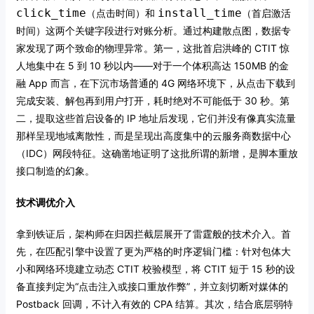
click_time
install_time
（点击时间）和
（首启激活
时间）这两个关键字段进行对账分析。通过构建散点图，数据专
家发现了两个致命的物理异常。第一，这批首启洪峰的 CTIT 惊
人地集中在 5 到 10 秒以内——对于一个体积高达 150MB 的金
融 App 而言，在下沉市场普通的 4G 网络环境下，从点击下载到
完成安装、解包再到用户打开，耗时绝对不可能低于 30 秒。第
二，提取这些首启设备的 IP 地址后发现，它们并没有像真实流量
那样呈现地域离散性，而是呈现出高度集中的云服务商数据中心
（IDC）网段特征。这确凿地证明了这批所谓的新增，是脚本重放
接口制造的幻象。
技术调优介入
拿到铁证后，架构师在归因拦截层展开了雷霆般的技术介入。首
先，在匹配引擎中设置了更为严格的时序逻辑门槛：针对包体大
小和网络环境建立动态 CTIT 校验模型，将 CTIT 短于 15 秒的设
备直接判定为“点击注入或接口重放作弊”，并立刻切断对媒体的
Postback 回调，不计入有效的 CPA 结算。其次，结合底层弱特