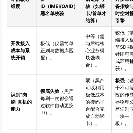
维度
ID（IMEI/OAID）
核（如绑
备指纹
黑名单校验
卡/首单才
时空对
结算）
引擎
较低（
中等（需
端接入
开发接入
极低（仅需简单
与后端核
简SDK
成本与系
正则与数据库匹
心业务模
针即可
统开销
配）。
块强耦
成环境
合）。
获）。
弱（黑产
极强
（
可以利用
于不可
彻底失效
（黑产
识别“肉
极低成本
改的传
每刷一次都会通
刷”真机的
的接码平
器物理
过软件自动更换
能力
台配合完
差识别
ID）。
成自动绑
一块主
卡）。
板）。