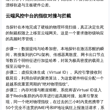
漂移轨迹与主板硬件公差。
云端风控中台的指纹对撞与拦截
当探针在本地完成了硬核的物理环境扫描，真正决定生死
的制裁权随之上移至云端网关。这是一个要求微秒级响应
的高频时序管线：
步骤一：数据提纯与哈希加密。本地探针在激活苏醒的瞬
间，将搜集到的CPU架构、传感器离散度、网卡出口节点
等数百个弱特征进行加盐哈希，封装为极高密度的载荷上
报至云端中台。
步骤二：虚拟实体生成（Virtual ID）。风控引擎接收到
载荷后，利用自研的聚类算法，为这套硬件特征分配一个
超越系统重置周期的“绝对物理指纹”。
步骤三：内存对撞与断崖熔断。系统将该Virtual ID送入
基于Redis集群的内存库进行超高频对撞。如果引擎发
现，同一个绝对物理指纹，在过去的三小时内竟然携带了
50个完全不连贯的IMEI号和IP地址疯狂上报激活请求，系