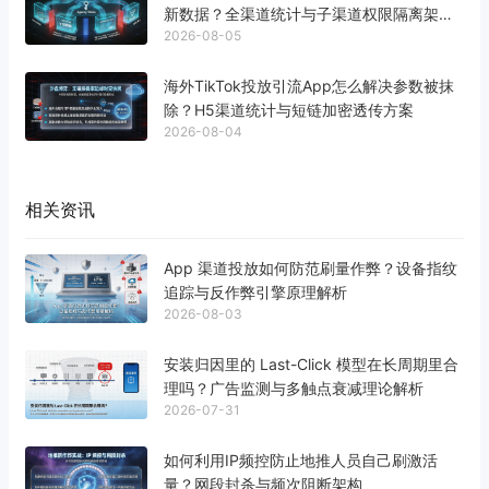
新数据？全渠道统计与子渠道权限隔离架构
2026-08-05
解析
海外TikTok投放引流App怎么解决参数被抹
除？H5渠道统计与短链加密透传方案
2026-08-04
相关资讯
App 渠道投放如何防范刷量作弊？设备指纹
追踪与反作弊引擎原理解析
2026-08-03
安装归因里的 Last-Click 模型在长周期里合
理吗？广告监测与多触点衰减理论解析
2026-07-31
如何利用IP频控防止地推人员自己刷激活
量？网段封杀与频次阻断架构