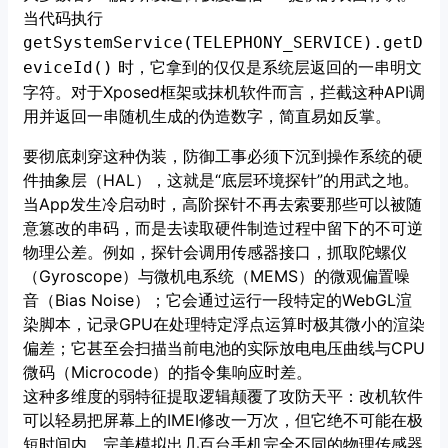
当代码执行
getSystemService(TELEPHONY_SERVICE).getD
时，它拿到的仅仅是系统层返回的一串明文
eviceId()
字符。对于Xposed框架或抹机软件而言，拦截这种API调
用并返回一串随机生成的伪造数字，简直易如反掌。
要彻底刺穿这种伪装，防御工事必须下沉到操作系统的硬
件抽象层（HAL），这就是“底层环境探针”的用武之地。
当App发生冷启动时，高阶探针不再去索要那些可以被随
意篡改的串码，而是去读取硬件制造过程中留下的不可逆
物理公差。例如，探针会调用传感器接口，抓取陀螺仪
（Gyroscope）与微机电系统（MEMS）的微观偏置噪
音（Bias Noise）；它会通过运行一段特定的WebGL渲
染脚本，记录GPU在处理特定浮点运算时极其微小的渲染
偏差；它甚至会扫描当前电池的实际放电电压曲线与CPU
微码（Microcode）的指令集响应时差。
这种多维度的弱特征提取逻辑颠覆了攻防天平：改机软件
可以轻易把屏幕上的IMEI修改一万次，但它绝不可能在极
短时间内，完美模拟出几百台手机完全不同的物理传感器