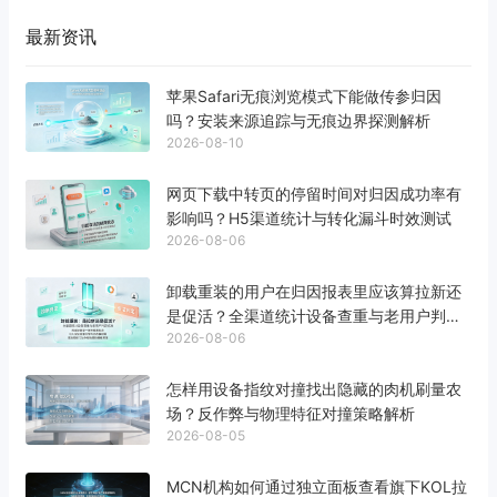
最新资讯
苹果Safari无痕浏览模式下能做传参归因
吗？安装来源追踪与无痕边界探测解析
2026-08-10
网页下载中转页的停留时间对归因成功率有
影响吗？H5渠道统计与转化漏斗时效测试
2026-08-06
卸载重装的用户在归因报表里应该算拉新还
是促活？全渠道统计设备查重与老用户判定
2026-08-06
标准
怎样用设备指纹对撞找出隐藏的肉机刷量农
场？反作弊与物理特征对撞策略解析
2026-08-05
MCN机构如何通过独立面板查看旗下KOL拉