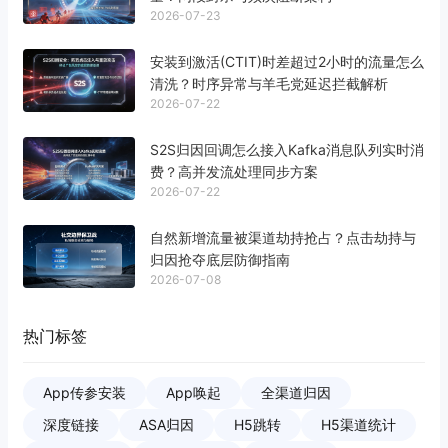
2026-07-23
安装到激活(CTIT)时差超过2小时的流量怎么
清洗？时序异常与羊毛党延迟拦截解析
2026-07-22
S2S归因回调怎么接入Kafka消息队列实时消
费？高并发流处理同步方案
2026-07-22
自然新增流量被渠道劫持抢占？点击劫持与
归因抢夺底层防御指南
2026-07-08
热门标签
App传参安装
App唤起
全渠道归因
深度链接
ASA归因
H5跳转
H5渠道统计