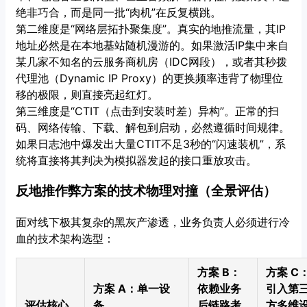
绝非巧合，而是同一批“肉机”在反复横跳。
第二维度是“网络层拓扑聚集度”。真实的地推流量，其IP
地址必然是在本地基站随机漫游的。如果激活IP集中来自
某几家不知名的云服务商机房（IDC网段），或者其秒拨
代理池（Dynamic IP Proxy）的更换频率违背了物理位
移的极限，则直接亮起红灯。
第三维度是“CTIT（点击到安装时差）异构”。正常的扫
码、网络传输、下载、解包到启动，必然遵循时间规律。
如果日志池中爆发出大量CTIT不足3秒的“闪速装机”，系
统将直接将其判决为模拟器发起的接口重放攻击。
反地推作弊方案的技术物理对撞（全景评估）
面对线下极其复杂的黑灰产渗透，业务负责人必须进行冷
血的技术架构选型：
方案 B：
方案 C
方案 A：单一设
依赖业务
引入第
评估核心
备
后链路考
方多维