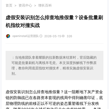
首页
>
资讯中心
>
增长百科
虚假安装识别怎么排查地推假量？设备批量刷
机指纹对撞实战
openinstall运营团队
2026-05-15
326
：当地推团队拿着耀眼的拉新数据来结算时，背后隐藏的
可能是批量刷机与离线羊毛党。本文深度拆解线下作弊原
理，教你利用底层指纹对撞技术，精准实施虚假安装识
别。
虚假安装识别怎么排查地推假量？这一阻断地下灰产资金
链的防御战已在各路资本套现的残局中得到确凿印证，底
层物理防线的前移正以不可逆的姿态重塑着线下分发秩