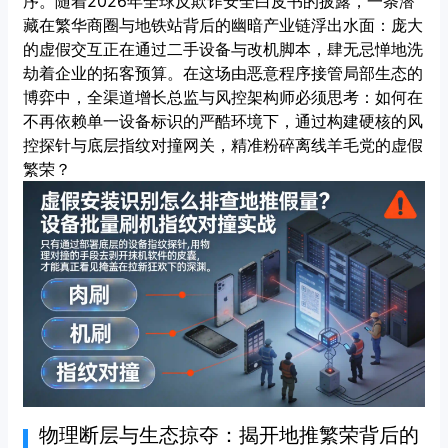
序。随着2026年全球反欺诈安全白皮书的披露，一条潜
藏在繁华商圈与地铁站背后的幽暗产业链浮出水面：庞大
的虚假交互正在通过二手设备与改机脚本，肆无忌惮地洗
劫着企业的拓客预算。在这场由恶意程序接管局部生态的
博弈中，全渠道增长总监与风控架构师必须思考：如何在
不再依赖单一设备标识的严酷环境下，通过构建硬核的风
控探针与底层指纹对撞网关，精准粉碎离线羊毛党的虚假
繁荣？
物理断层与生态掠夺：揭开地推繁荣背后的