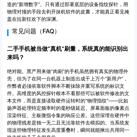
造的“新增数字”。只有通过部署底层的设备指纹探针，用
物理对撞的手段去剥开抹机软件的皮囊，才能真正看见掩
盖在拉新狂欢下的深渊。
常见问题（FAQ）
二手手机被当做“真机”刷量，系统真的能识别出
来吗？
绝对能。黑产用来做“肉刷”的手机虽然拥有真实的物理外
壳，但为了在同一台机器上制造出成千上万个“新用户”，
作弊者必须依靠软件脚本不断抹除并重写系统的标识文
件。高维度的风控探针根本不看那些可以被软件修改的文
本文件，而是直接读取硬件运转时的“物理指纹”——比如
扬声器处理特定频率时的毫秒级延迟、屏幕面板的像素点
渲染特征、主板微指令集的响应公差。这些深埋在硬件中
的物理残差是独一无二且无法靠软件去模拟的。当系统发
现这些物理特征发生高度重叠时，瞬间就能揪出共用同一