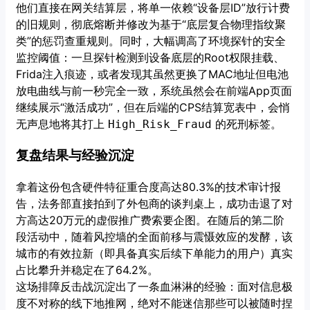
他们直接在网关结算层，将单一依赖“设备层ID”放行计费
的旧规则，彻底熔断并修改为基于“底层复合物理指纹聚
类”的惩罚查重规则。同时，大幅调高了环境探针的安全
监控阈值：一旦探针检测到设备底层的Root权限挂载、
Frida注入痕迹，或者发现其虽然更换了MAC地址但电池
放电曲线与前一秒完全一致，系统虽然会在前端App页面
继续展示“激活成功”，但在后端的CPS结算宽表中，会悄
无声息地将其打上
的死刑标签。
High_Risk_Fraud
复盘结果与经验沉淀
拿着这份包含硬件特征重合度高达80.3%的技术审计报
告，法务部直接拍到了外包商的谈判桌上，成功击退了对
方高达20万元的虚假推广费索要企图。在随后的第二阶
段活动中，随着风控墙的全面前移与震慑效应的发酵，该
城市的有效拉新（即具备真实后续下单能力的用户）真实
占比攀升并稳定在了64.2%。
这场排障反击战沉淀出了一条血淋淋的经验：面对信息极
度不对称的线下地推网，绝对不能迷信那些可以被随时捏