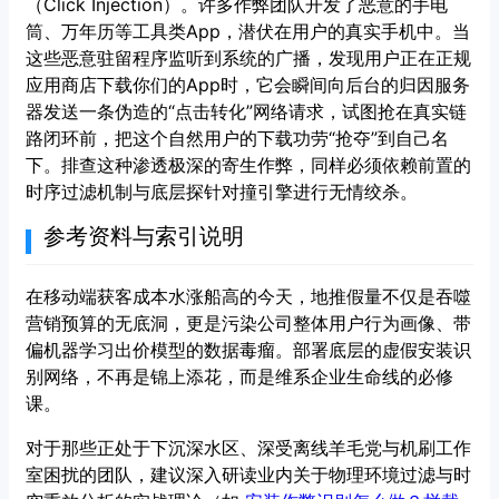
（Click Injection）。许多作弊团队开发了恶意的手电
筒、万年历等工具类App，潜伏在用户的真实手机中。当
这些恶意驻留程序监听到系统的广播，发现用户正在正规
应用商店下载你们的App时，它会瞬间向后台的归因服务
器发送一条伪造的“点击转化”网络请求，试图抢在真实链
路闭环前，把这个自然用户的下载功劳“抢夺”到自己名
下。排查这种渗透极深的寄生作弊，同样必须依赖前置的
时序过滤机制与底层探针对撞引擎进行无情绞杀。
参考资料与索引说明
在移动端获客成本水涨船高的今天，地推假量不仅是吞噬
营销预算的无底洞，更是污染公司整体用户行为画像、带
偏机器学习出价模型的数据毒瘤。部署底层的虚假安装识
别网络，不再是锦上添花，而是维系企业生命线的必修
课。
对于那些正处于下沉深水区、深受离线羊毛党与机刷工作
室困扰的团队，建议深入研读业内关于物理环境过滤与时