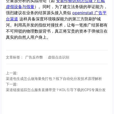
空重放分析的实战理论（如
安装作弊识别怎么做？拦截
虚假设备与假量
）。同时，为了建立法务级的举证能力，
强烈建议在业务的结算源头接入类似
openinstall 广告平
台渠道
这样具备深度环境嗅探能力的第三方防刷护城
河。利用高并发的指纹对撞技术，让每一笔推广结算都有
不可辩驳的物理数据背书，真正将宝贵的资本子弹倾注在
真实的自然人用户身上。
文章标签：
广告反作弊
虚假点击识别
上一篇:
渠道包生成怎么做海量免打包？线下自动化分发技术原理解析
下一篇:
渠道链接追踪怎么服务直播带货？KOL引导下载的CPS专属分发