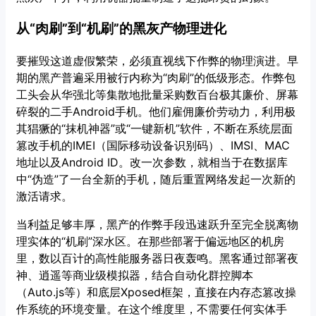
从“肉刷”到“机刷”的黑灰产物理进化
要摧毁这道虚假繁荣，必须直视线下作弊的物理演进。早
期的黑产普遍采用被行内称为“肉刷”的低级形态。作弊包
工头会从华强北等集散地批量采购数百台极其廉价、屏幕
碎裂的二手Android手机。他们雇佣廉价劳动力，利用极
其猖獗的“抹机神器”或“一键新机”软件，不断在系统层面
篡改手机的IMEI（国际移动设备识别码）、IMSI、MAC
地址以及Android ID。改一次参数，就相当于在数据库
中“伪造”了一台全新的手机，随后重置网络发起一次新的
激活请求。
当利益足够丰厚，黑产的作弊手段迅速跃升至完全脱离物
理实体的“机刷”深水区。在那些部署于偏远地区的机房
里，数以百计的高性能服务器日夜轰鸣。黑客通过部署夜
神、逍遥等商业级模拟器，结合自动化群控脚本
（Auto.js等）和底层Xposed框架，直接在内存态篡改操
作系统的环境变量。在这个维度里，不需要任何实体手