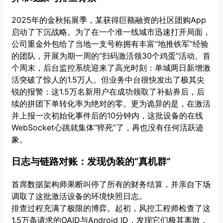
2025年的金秋拓展季，某获得巨额融资的社区团购App
启动了下沉战略。为了在一个准一线城市迅速打开局面，
公司重金外包给了当地一支号称拥有丰富“地推铁军”经验
的团队，开展为期一周的“扫码激活领30个鸡蛋”活动。首
个周末，后台监控系统迎来了高光时刻：单城两日新增激
活突破了惊人的1.5万人。但业务中台很快发出了极其尖
锐的报警：这1.5万名新用户在成功领取了补贴券后，后
续的拼团下单转化率为绝对的零。更为诡异的是，在激活
并上报一次初始化事件后的10分钟内，这批设备的在线
WebSocket心跳就集体“猝死”了，再也没有任何活跃迹
象。
日志与链路对账：发现伪装的“真机群”
首席数据架构师果断叫停了所有的财务结算，并亲自下场
调取了这批激活设备的环境快照日志。
排查过程充满了极限的博弈。起初，风控工程师检查了这
1.5万条请求的OAID与Android ID，发现它们极其离散，