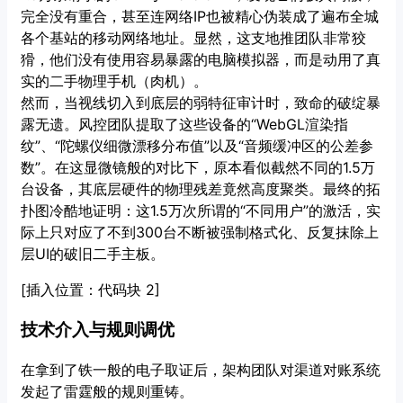
完全没有重合，甚至连网络IP也被精心伪装成了遍布全城
各个基站的移动网络地址。显然，这支地推团队非常狡
猾，他们没有使用容易暴露的电脑模拟器，而是动用了真
实的二手物理手机（肉机）。
然而，当视线切入到底层的弱特征审计时，致命的破绽暴
露无遗。风控团队提取了这些设备的“WebGL渲染指
纹”、“陀螺仪细微漂移分布值”以及“音频缓冲区的公差参
数”。在这显微镜般的对比下，原本看似截然不同的1.5万
台设备，其底层硬件的物理残差竟然高度聚类。最终的拓
扑图冷酷地证明：这1.5万次所谓的“不同用户”的激活，实
际上只对应了不到300台不断被强制格式化、反复抹除上
层UI的破旧二手主板。
[插入位置：代码块 2]
技术介入与规则调优
在拿到了铁一般的电子取证后，架构团队对渠道对账系统
发起了雷霆般的规则重铸。