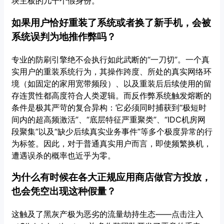
块主板的几千个假身份。
如果用户恰好重装了系统或者换了新手机，会被
系统误判为地推作弊吗？
专业的防刷引擎绝不会执行如此武断的“一刀切”。一个真
实用户的重装系统行为，其操作跨度、所处的真实网络环
境（如固定的家用宽带频段）、以及重装后后续使用的留
存连贯性都高度符合人类逻辑。而反作弊系统触发熔断的
条件是极其严苛的复合异构：它必须同时捕获到“极短时
间内的超高频激活”、“底层特征严重聚类”、“IDC机房网
段聚集”以及“缺少后续真实业务事件”等多个极度异常的行
为标签。因此，对于普通真实用户而言，即使频繁换机，
遭遇误杀的概率也近乎为零。
为什么有时候在各大正规应用商店做官方投放，
也会凭空出现这种假量？
这触及了黑灰产极为恶劣的流量劫持生态——点击注入