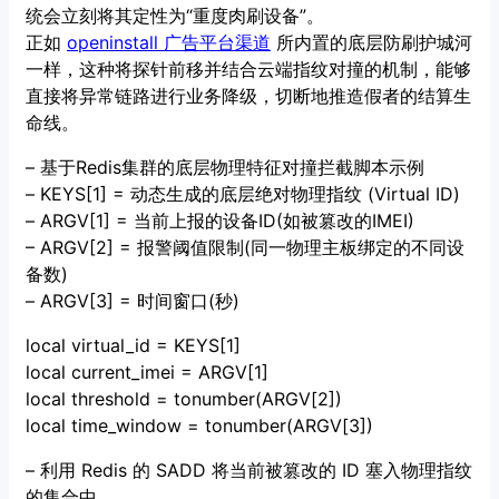
统会立刻将其定性为“重度肉刷设备”。
正如
openinstall 广告平台渠道
所内置的底层防刷护城河
一样，这种将探针前移并结合云端指纹对撞的机制，能够
直接将异常链路进行业务降级，切断地推造假者的结算生
命线。
– 基于Redis集群的底层物理特征对撞拦截脚本示例
– KEYS[1] = 动态生成的底层绝对物理指纹 (Virtual ID)
– ARGV[1] = 当前上报的设备ID(如被篡改的IMEI)
– ARGV[2] = 报警阈值限制(同一物理主板绑定的不同设
备数)
– ARGV[3] = 时间窗口(秒)
local virtual_id = KEYS[1]
local current_imei = ARGV[1]
local threshold = tonumber(ARGV[2])
local time_window = tonumber(ARGV[3])
– 利用 Redis 的 SADD 将当前被篡改的 ID 塞入物理指纹
的集合中