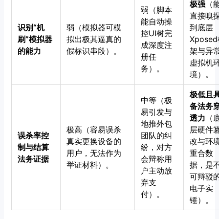
极强
（
弱（脚本
直接嗅
能自动操
识别“机
弱（模拟器可模
到底层
控UI树完
刷”模拟器
拟出极其逼真的
Xpose
成深度注
的能力
假标识串段）。
架与异
册任
虚拟机
务）。
境）。
极低且
中等（极
备法务
易引发与
透力
（
地推外包
极高（容易误杀
层硬件
误杀率控
团队的纠
真实更换设备的
改与环
制与结算
纷，对方
用户，无法作为
重合数
法务证据
会辩称用
举证材料）。
据，是
户主动放
可辩驳
弃支
电子实
付）。
锤）。