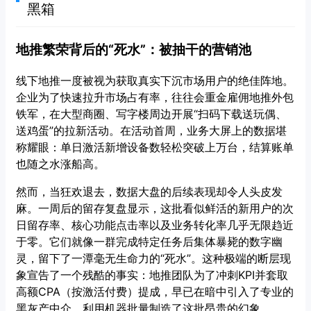
黑箱
地推繁荣背后的“死水”：被抽干的营销池
线下地推一度被视为获取真实下沉市场用户的绝佳阵地。
企业为了快速拉升市场占有率，往往会重金雇佣地推外包
铁军，在大型商圈、写字楼周边开展“扫码下载送玩偶、
送鸡蛋”的拉新活动。在活动首周，业务大屏上的数据堪
称耀眼：单日激活新增设备数轻松突破上万台，结算账单
也随之水涨船高。
然而，当狂欢退去，数据大盘的后续表现却令人头皮发
麻。一周后的留存复盘显示，这批看似鲜活的新用户的次
日留存率、核心功能点击率以及业务转化率几乎无限趋近
于零。它们就像一群完成特定任务后集体暴毙的数字幽
灵，留下了一潭毫无生命力的“死水”。这种极端的断层现
象宣告了一个残酷的事实：地推团队为了冲刺KPI并套取
高额CPA（按激活付费）提成，早已在暗中引入了专业的
黑灰产中介，利用机器批量制造了这批昂贵的幻象。