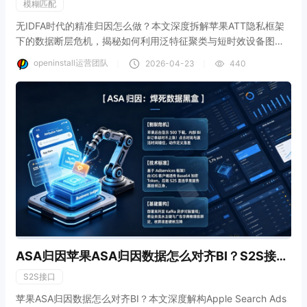
模糊匹配
无IDFA时代的精准归因怎么做？本文深度拆解苹果ATT隐私框架
下的数据断层危机，揭秘如何利用泛特征聚类与短时效设备图谱
构建硬核的降级归因引擎。结合openinstall中立匹配底座，教你
openinstall运营团队
｜
｜
2026-04-23
440
在绝对不触碰“设备唯一标识”隐私红线的前提下，将模糊匹配精度
极限拉升至86.7%，为广告主提供最坚实的跨端对账基建与业务
挽救策略。
ASA归因苹果ASA归因数据怎么对齐BI？S2S接口
实战
S2S接口
苹果ASA归因数据怎么对齐BI？本文深度解构Apple Search Ads