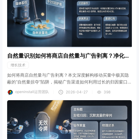
自然量识别如何将商店自然量与广告剥离？净化
ROI报表
增长技术
如何将商店自然量与广告剥离？本文深度解构移动买量中极其隐
蔽的“自然量掠夺”陷阱，揭秘广告渠道如何利用过长的归因窗口期
将ASO搜索流量据为己有。结合openinstall中立归因底座，教您
openinstall运营团队
｜
｜
2026-04-27
398
构建基于时间序列的增量剥离模型，将自然误判率硬核压降至
1.4%，彻底净化ROI财报，拒绝为原本就属于你的自然用户重复
付费。