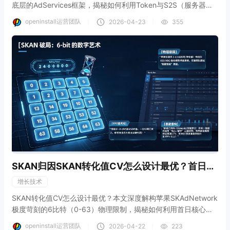
底层的AdServices框架，揭秘如何利用Token与S2S（服务器对
服务器）接口打通竞价后台与企业内部业务流。结合openinstall
openinstall运营团队
｜
｜
2026-04-23
355
中立对账底座，彻底解决点击与激活的口径时差问题，将ASA买
量数据的财务对账误差率硬核压降至1.7%，重塑数据驱动的精细
化竞价出价模型。
SKAN归因SKAN转化值CV怎么设计最优？首日
LTV映射
增长技术
SKAN转化值CV怎么设计最优？本文深度解构苹果SKAdNetwork
极度苛刻的6比特（0-63）物理限制，揭秘如何利用首日核心事
件聚合与LTV映射模型，在极窄的数据通道内榨干归因价值。结
openinstall运营团队
｜
｜
2026-04-22
223