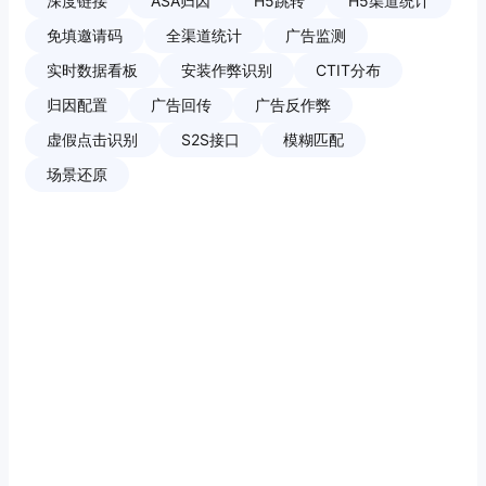
深度链接
ASA归因
H5跳转
H5渠道统计
免填邀请码
全渠道统计
广告监测
实时数据看板
安装作弊识别
CTIT分布
归因配置
广告回传
广告反作弊
虚假点击识别
S2S接口
模糊匹配
场景还原