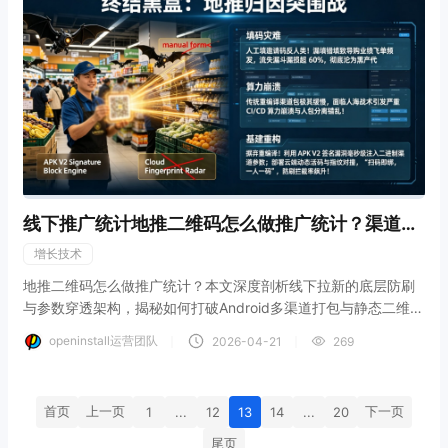
线下推广统计地推二维码怎么做推广统计？渠道包
与防丢
增长技术
地推二维码怎么做推广统计？本文深度剖析线下拉新的底层防刷
与参数穿透架构，揭秘如何打破Android多渠道打包与静态二维码
的物理限制。结合美团Walle极速生成原理与openinstall动态参数
openinstall运营团队
｜
｜
2026-04-21
269
二维码中台，教您构建“一人一码”的免打包地推网络，将地推导购
的归因误差率硬核压降至0.8%，彻底封杀线下羊毛党。
首页
上一页
下一页
1
...
12
13
14
...
20
尾页