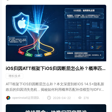
合openinstall转化值动态配置底座，帮助数据团队构建高阶位掩
码CV矩阵，将iOS买量ROI预测准确率硬核拉升至89.3%，彻底破
解盲投黑盒。
iOS归因ATT框架下iOS归因断层怎么补？概率匹
配补偿
增长技术
ATT框架下iOS归因断层怎么补？本文深度剖析iOS 14.5+隐私新
政后的归因消失危机，揭秘如何利用概率匹配补偿模型与IDFV链
路找回丢失的转化。结合openinstall级联归因算法，构建跨越
openinstall运营团队
｜
｜
2026-04-22
276
ATT弹窗的底层数据补丁，将iOS端的归因复原率硬核提升至
92.4%，彻底挽救买量数据暴跌。