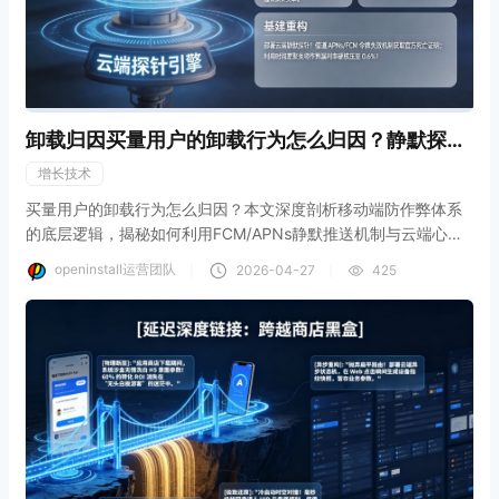
卸载归因买量用户的卸载行为怎么归因？静默探针
与风控
增长技术
买量用户的卸载行为怎么归因？本文深度剖析移动端防作弊体系
的底层逻辑，揭秘如何利用FCM/APNs静默推送机制与云端心跳
探针跨越系统沙盒，实现硬核的卸载追踪。结合openinstall反作
openinstall运营团队
｜
｜
2026-04-27
425
弊风控底座，教您构建羊毛党“秒卸载”识别矩阵，将渠道作弊漏判
率压缩至0.6%，彻底斩断劣质刷量渠道套取预算的黑手。