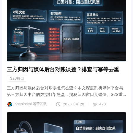
三方归因与媒体后台对账误差？排查与幂等去重
S2S接口
三方归因与媒体后台对账误差怎么查？本文深度剖析媒体平台与
第三方归因中台的数据打架黑盒，揭秘归因窗口期错位、S2S重
试风暴与口径差异的底层物理逻辑。结合openinstall中立对账底
openinstall运营团队
｜
｜
2026-04-28
420
座，教您构建基于唯一设备标识与时间戳的幂等去重架构，将财
务与投放的数据对账误差率硬核压降至1.2%，彻底解决买量结算
的扯皮难题。