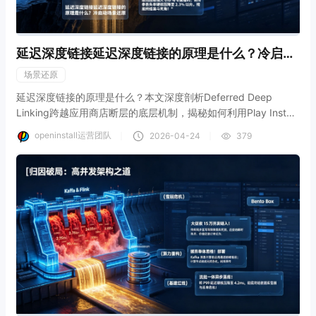
延迟深度链接延迟深度链接的原理是什么？冷启动
场景还原
场景还原
延迟深度链接的原理是什么？本文深度剖析Deferred Deep
Linking跨越应用商店断层的底层机制，揭秘如何利用Play Install
Referrer与云端设备指纹图谱实现App首次冷启动的场景还原。结
openinstall运营团队
｜
｜
2026-04-24
379
合openinstall中立参数透传底座，教你构建高可用的全链路参数
保存防线，将冷启动传参丢失率硬核压缩至2.3%，彻底终结拉新
转化的漏斗死角。