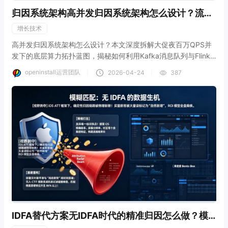
归因系统架构高并发归因系统架构怎么设计？流计
算削峰
增长技术
高并发归因系统架构怎么设计？本文深度拆解大促夜百万QPS并
发下的底层算力拓扑蓝图，揭秘如何利用Kafka消息队列与Flink
流计算构建极致削峰填谷的弹性防线。结合openinstall高可用集
openinstall运营团队
｜
｜
2026-04-24
387
群底座，教您搭建无状态的分布式规则运算节点，将极端洪峰下
的归因延迟率硬核压降至4.2ms，彻底终结数据库雪崩与丢单危
机。
IDFA替代方案无IDFA时代的精准归因怎么做？模
糊匹配